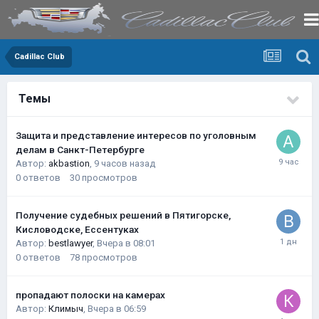
Cadillac Club
Темы
Защита и представление интересов по уголовным
делам в Санкт-Петербурге
Автор:
akbastion
,
9 часов назад
0
ответов
30
просмотров
Получение судебных решений в Пятигорске,
Кисловодске, Ессентуках
Автор:
bestlawyer
,
Вчера в 08:01
0
ответов
78
просмотров
пропадают полоски на камерах
Автор:
Климыч
,
Вчера в 06:59