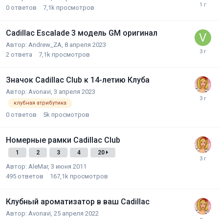
0
ответов
7,1k
просмотров
Cadillac Escalade 3 модель GM оригинал
Автор:
Andrew_ZA
,
8 апреля 2023
2
ответа
7,1k
просмотров
Значок Cadillac Club к 14-летию Клуба
Автор:
Avonavi
,
3 апреля 2023
клубная атрибутика
0
ответов
5k
просмотров
Номерные рамки Cadillac Club
1
2
3
4
20
Автор:
AleMar
,
3 июня 2011
495
ответов
167,1k
просмотров
Клубный ароматизатор в ваш Cadillac
Автор:
Avonavi
,
25 апреля 2022