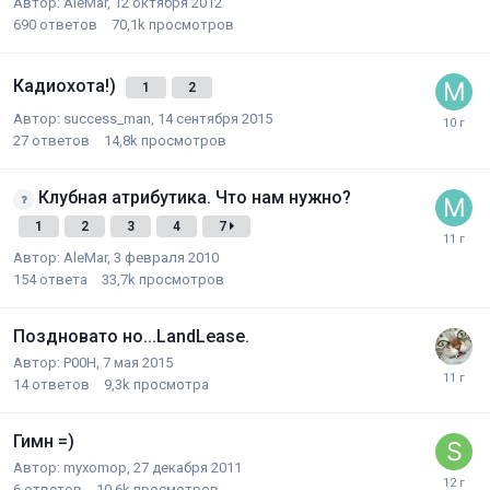
Автор:
AleMar
,
12 октября 2012
690
ответов
70,1k
просмотров
Кадиохота!)
1
2
Автор:
success_man
,
14 сентября 2015
27
ответов
14,8k
просмотров
Клубная атрибутика. Что нам нужно?
1
2
3
4
7
Автор:
AleMar
,
3 февраля 2010
154
ответа
33,7k
просмотров
Поздновато но...LandLease.
Автор:
P00H
,
7 мая 2015
14
ответов
9,3k
просмотра
Гимн =)
Автор:
myxomop
,
27 декабря 2011
6
ответов
10,6k
просмотров