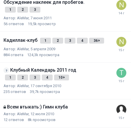
Обсуждение наклеек для пробегов.
1
2
3
Автор:
AleMar
,
7 июня 2011
56
ответов
19,5k
просмотр
Кадиллак-клуб
1
2
3
4
36
Автор:
AleMar
,
5 апреля 2009
884
ответа
124,3k
просмотра
Клубный Календарь 2011 год
1
2
3
4
10
Автор:
AleMar
,
17 сентября 2010
235
ответов
39,7k
просмотра
Всем втыкать:) Гимн клуба
Автор:
AleMar
,
12 июля 2010
12
ответов
8k
просмотров