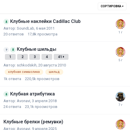
СОРТИРОВКА
Клубные наклейки Cadillac Club
Автор:
SoundLab
,
6 мая 2011
20
ответов
17,8k
просмотра
Клубные шильды
1
2
3
4
41
Автор:
schkodskih
,
20 августа 2010
клубная символика
шильд
1k
ответа
220,5k
просмотров
Клубная атрибутика
Автор:
Avonavi
,
3 апреля 2018
24
ответа
23,1k
просмотров
Клубные брелки (ремувки)
Автор:
Avonavi
,
9 апреля 2025