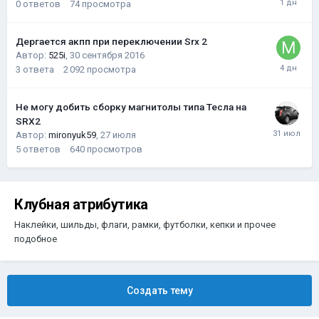
0
ответов
74
просмотра
Дергается акпп при переключении Srx 2
Автор:
525i
,
30 сентября 2016
3
ответа
2 092
просмотра
Не могу добить сборку магнитолы типа Тесла на
SRX2
Автор:
mironyuk59
,
27 июля
5
ответов
640
просмотров
Клубная атрибутика
Наклейки, шильды, флаги, рамки, футболки, кепки и прочее
подобное
Создать тему