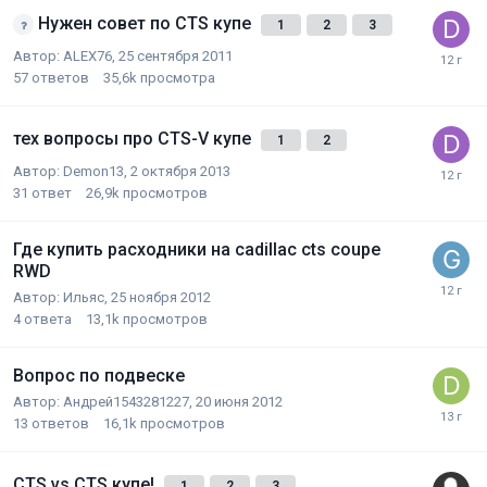
Нужен совет по CTS купе
1
2
3
Автор:
ALEX76
,
25 сентября 2011
57
ответов
35,6k
просмотра
тех вопросы про CTS-V купе
1
2
Автор:
Demon13
,
2 октября 2013
31
ответ
26,9k
просмотров
Где купить расходники на cadillac cts coupe
RWD
Автор:
Ильяс
,
25 ноября 2012
4
ответа
13,1k
просмотров
Вопрос по подвеске
Автор:
Андрей1543281227
,
20 июня 2012
13
ответов
16,1k
просмотров
CTS vs CTS купе!
1
2
3