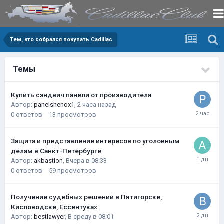
Тем, кто собрался покупать Cadillac
Темы
Купить сэндвич панели от производителя
Автор:
panelshenox1
,
2 часа назад
0
ответов
13
просмотров
Защита и представление интересов по уголовным
делам в Санкт-Петербурге
Автор:
akbastion
,
Вчера в 08:33
0
ответов
59
просмотров
Получение судебных решений в Пятигорске,
Кисловодске, Ессентуках
Автор:
bestlawyer
,
В среду в 08:01