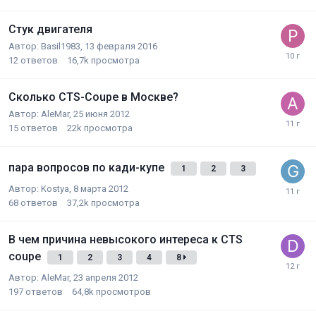
Стук двигателя
Автор:
Basil1983
,
13 февраля 2016
12
ответов
16,7k
просмотра
Сколько CTS-Coupe в Москве?
Автор:
AleMar
,
25 июня 2012
15
ответов
22k
просмотра
пара вопросов по кади-купе
1
2
3
Автор:
Kostya
,
8 марта 2012
68
ответов
37,2k
просмотра
В чем причина невысокого интереса к CTS
coupe
1
2
3
4
8
Автор:
AleMar
,
23 апреля 2012
197
ответов
64,8k
просмотров