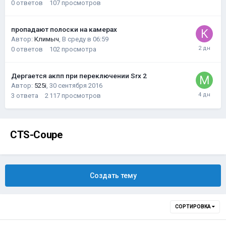
0
ответов
107
просмотров
пропадают полоски на камерах
Автор:
Климыч
,
В среду в 06:59
0
ответов
102
просмотра
Дергается акпп при переключении Srx 2
Автор:
525i
,
30 сентября 2016
3
ответа
2 117
просмотров
CTS-Coupe
Создать тему
СОРТИРОВКА