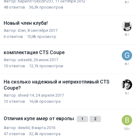
Автор:
Кирилл1543281231
,
11 октября 2012
48
ответов
36,3k
просмотров
Новый член клуба!
Автор:
iDen
,
8 сентября 2017
6
ответов
10,8k
просмотр
комплектация CTS Coupe
Автор:
ustas66
,
26 июня 2017
10
ответов
12,1k
просмотров
На сколько надежный и неприхотливый CTS
Coupe?
Автор:
shved-14
,
24 апреля 2017
13
ответов
16,6k
просмотра
Отличия купе амер от европы
1
2
Автор:
dewild
,
8 марта 2016
47
ответов
32,4k
просмотра