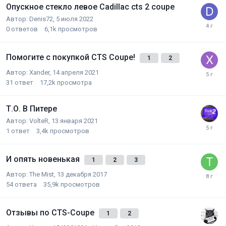
Опускное стекло левое Cadillac cts 2 coupe
Автор:
Denis72
,
5 июля 2022
0
ответов
6,1k
просмотров
Помогите с покупкой CTS Coupe!
1
2
Автор:
Xander
,
14 апреля 2021
31
ответ
17,2k
просмотра
Т.О. В Питере
Автор:
VolteR
,
13 января 2021
1
ответ
3,4k
просмотров
И опять новенькая
1
2
3
Автор:
The Mist
,
13 декабря 2017
54
ответа
35,9k
просмотров
Отзывы по CTS-Coupe
1
2