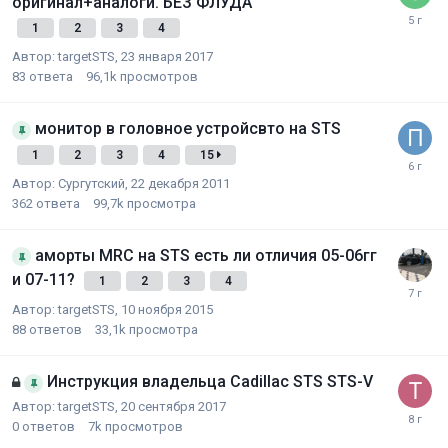
оригинал+аналоги. БЕЗ ФЛУДА
1
2
3
4
Автор:
targetSTS
,
23 января 2017
83
ответа
96,1k
просмотров
монитор в головное устройсвто на STS
1
2
3
4
15
Автор:
Сургутский
,
22 декабря 2011
362
ответа
99,7k
просмотра
аморты MRC на STS есть ли отличия 05-06гг
и 07-11?
1
2
3
4
Автор:
targetSTS
,
10 ноября 2015
88
ответов
33,1k
просмотра
Инструкция владельца Cadillac STS STS-V
Автор:
targetSTS
,
20 сентября 2017
0
ответов
7k
просмотров