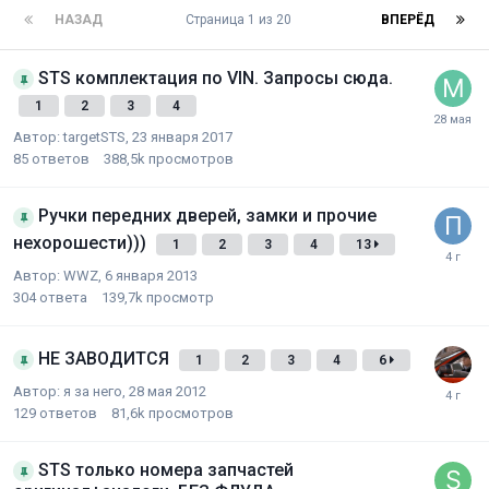
НАЗАД
Страница 1 из 20
ВПЕРЁД
STS комплектация по VIN. Запросы сюда.
1
2
3
4
Автор:
targetSTS
,
23 января 2017
85
ответов
388,5k
просмотров
Ручки передних дверей, замки и прочие
нехорошести)))
1
2
3
4
13
Автор:
WWZ
,
6 января 2013
304
ответа
139,7k
просмотр
НЕ ЗАВОДИТСЯ
1
2
3
4
6
Автор:
я за него
,
28 мая 2012
129
ответов
81,6k
просмотров
STS только номера запчастей