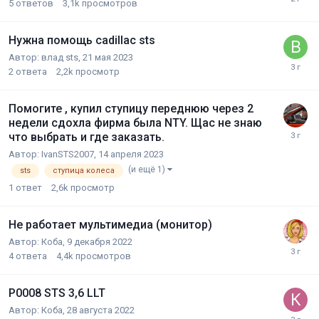
5
ответов
3,1k
просмотров
Нужна помощь cadillac sts
Автор:
влад sts
,
21 мая 2023
2
ответа
2,2k
просмотр
Помогите , купил ступицу переднюю через 2
недели сдохла фирма была NTY. Щас не знаю
что выбрать и где заказать.
Автор:
IvanSTS2007
,
14 апреля 2023
(и ещё 1)
sts
ступица колеса
1
ответ
2,6k
просмотр
Не работает мультимедиа (монитор)
Автор:
Коба
,
9 декабря 2022
4
ответа
4,4k
просмотров
P0008 STS 3,6 LLT
Автор:
Коба
,
28 августа 2022