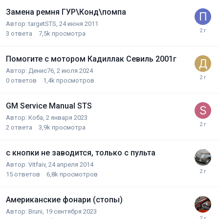
Замена ремня ГУР\Конд\помпа
Автор:
targetSTS
,
24 июня 2011
3
ответа
7,5k
просмотра
Помогите с мотором Кадиллак Севиль 2001г
Автор:
Денис76
,
2 июля 2024
0
ответов
1,4k
просмотров
GM Service Manual STS
Автор:
Коба
,
2 января 2023
2
ответа
3,9k
просмотра
с кнопки не заводится, только с пульта
Автор:
Vitfaiv
,
24 апреля 2014
15
ответов
6,8k
просмотров
Американские фонари (стопы)
Автор:
Bruni
,
19 сентября 2023