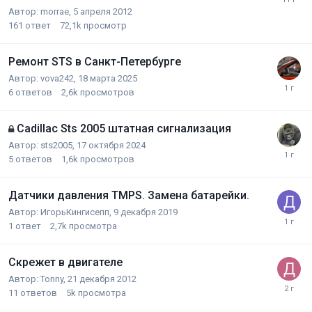
Автор:
morrae
,
5 апреля 2012
161
ответ
72,1k
просмотр
Ремонт STS в Санкт-Петербурге
Автор:
vova242
,
18 марта 2025
6
ответов
2,6k
просмотров
Cadillac Sts 2005 штатная сигнализация
Автор:
sts2005
,
17 октября 2024
5
ответов
1,6k
просмотров
Датчики давления TMPS. Замена батарейки.
Автор:
ИгорьКингисепп
,
9 декабря 2019
1
ответ
2,7k
просмотра
Скрежет в двигателе
Автор:
Tonny
,
21 декабря 2012
11
ответов
5k
просмотра