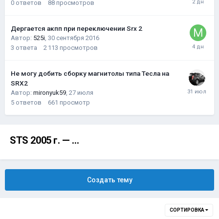
0
ответов
88
просмотров
Дергается акпп при переключении Srx 2
Автор:
525i
,
30 сентября 2016
3
ответа
2 113
просмотров
Не могу добить сборку магнитолы типа Тесла на
SRX2
Автор:
mironyuk59
,
27 июля
5
ответов
661
просмотр
STS 2005 г. — …
Создать тему
СОРТИРОВКА