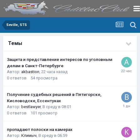
Seville, STS
Темы
Защита и представление интересов по уголовным
делам в Санкт-Петербурге
Автор:
akbastion
,
22 часа назад
0
ответов
54
просмотра
Получение судебных решений в Пятигорске,
Кисловодске, Ессентуках
Автор:
bestlawyer
,
В среду в 08:01
0
ответов
101
просмотр
пропадают полоски на камерах
Автор:
Климыч
,
В среду в 06:59