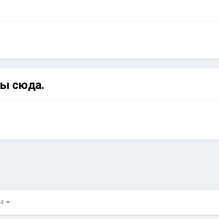
сы сюда.
з 4