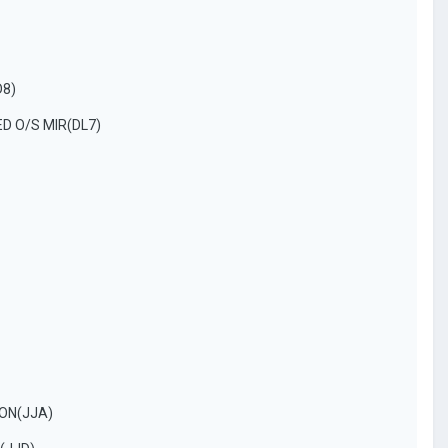
D8)
ED O/S MIR(DL7)
ION(JJA)