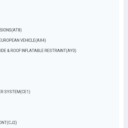
ISIONS(AT8)
 EUROPEAN VEHICLE(AX4)
 SIDE & ROOF INFLATABLE RESTRAINT(AY0)
PER SYSTEM(CE1)
CONT(CJ2)