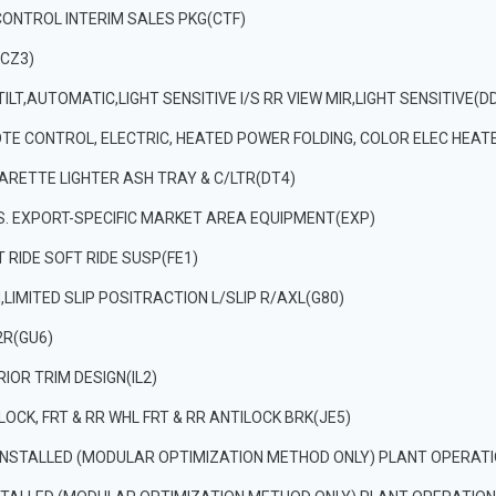
CONTROL INTERIM SALES PKG(CTF)
(CZ3)
ILT,AUTOMATIC,LIGHT SENSITIVE I/S RR VIEW MIR,LIGHT SENSITIVE(D
MOTE CONTROL, ELECTRIC, HEATED POWER FOLDING, COLOR ELEC HEAT
ARETTE LIGHTER ASH TRAY & C/LTR(DT4)
I.E.S. EXPORT-SPECIFIC MARKET AREA EQUIPMENT(EXP)
 RIDE SOFT RIDE SUSP(FE1)
LIMITED SLIP POSITRACTION L/SLIP R/AXL(G80)
42R(GU6)
ERIOR TRIM DESIGN(IL2)
OCK, FRT & RR WHL FRT & RR ANTILOCK BRK(JE5)
INSTALLED (MODULAR OPTIMIZATION METHOD ONLY) PLANT OPERAT