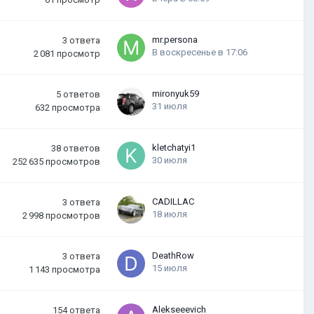
mr.persona
3
ответа
В воскресенье в 17:06
2 081
просмотр
mironyuk59
5
ответов
31 июля
632
просмотра
kletchatyi1
38
ответов
30 июля
252 635
просмотров
CADILLAC
3
ответа
18 июля
2 998
просмотров
DeathRow
3
ответа
15 июля
1 143
просмотра
Alekseeevich
154
ответа