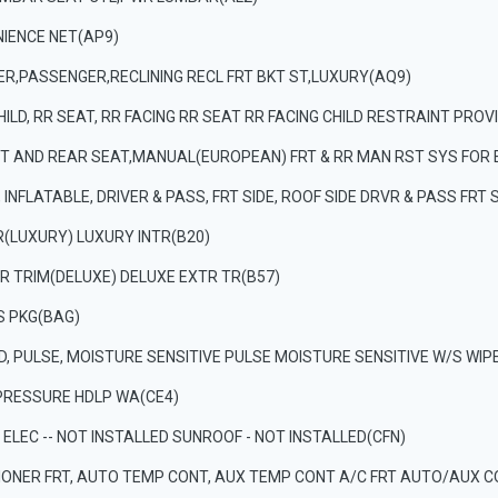
NIENCE NET(AP9)
ER,PASSENGER,RECLINING RECL FRT BKT ST,LUXURY(AQ9)
ILD, RR SEAT, RR FACING RR SEAT RR FACING CHILD RESTRAINT PROV
T AND REAR SEAT,MANUAL(EUROPEAN) FRT & RR MAN RST SYS FOR
INFLATABLE, DRIVER & PASS, FRT SIDE, ROOF SIDE DRVR & PASS FRT
R(LUXURY) LUXURY INTR(B20)
R TRIM(DELUXE) DELUXE EXTR TR(B57)
S PKG(BAG)
D, PULSE, MOISTURE SENSITIVE PULSE MOISTURE SENSITIVE W/S WI
PRESSURE HDLP WA(CE4)
, ELEC -- NOT INSTALLED SUNROOF - NOT INSTALLED(CFN)
TIONER FRT, AUTO TEMP CONT, AUX TEMP CONT A/C FRT AUTO/AUX 