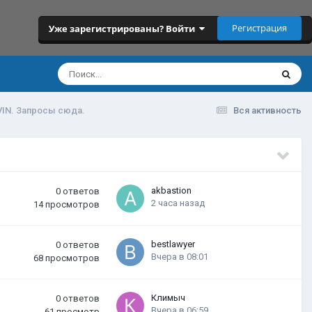
Регистрация
Уже зарегистрированы? Войти
VIN. Запросы сюда.
Вся активность
akbastion
0
ответов
2 часа назад
14
просмотров
bestlawyer
0
ответов
Вчера в 08:01
68
просмотров
Климыч
0
ответов
Вчера в 06:59
61
просмотр