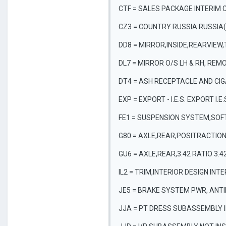
CTF = SALES PACKAGE INTERIM 
CZ3 = COUNTRY RUSSIA RUSSIA
DD8 = MIRROR,INSIDE,REARVIEW,T
DL7 = MIRROR O/S LH & RH, RE
DT4 = ASH RECEPTACLE AND CIG
EXP = EXPORT - I.E.S. EXPORT 
FE1 = SUSPENSION SYSTEM,SOFT
G80 = AXLE,REAR,POSITRACTION,
GU6 = AXLE,REAR,3.42 RATIO 3.
IL2 = TRIM,INTERIOR DESIGN INT
JE5 = BRAKE SYSTEM PWR, ANTIL
JJA = PT DRESS SUBASSEMBLY 