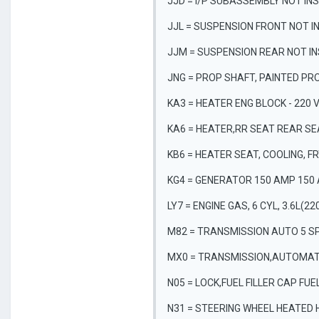
JJD = I/P SUBASSEMBLY NOT I
JJL = SUSPENSION FRONT NOT 
JJM = SUSPENSION REAR NOT I
JNG = PROP SHAFT, PAINTED PR
KA3 = HEATER ENG BLOCK - 220 
KA6 = HEATER,RR SEAT REAR S
KB6 = HEATER SEAT, COOLING, F
KG4 = GENERATOR 150 AMP 150
LY7 = ENGINE GAS, 6 CYL, 3.6L(22
M82 = TRANSMISSION AUTO 5 SP
MX0 = TRANSMISSION,AUTOMAT
N05 = LOCK,FUEL FILLER CAP FUE
N31 = STEERING WHEEL HEATED