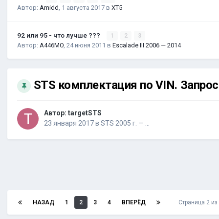
Автор:
Amidd
,
1 августа 2017
в
XT5
92 или 95 - что лучше ???
1
2
3
Автор:
A446MO
,
24 июня 2011
в
Escalade III 2006 — 2014
STS комплектация по VIN. Запро
Автор:
targetSTS
23 января 2017
в
STS 2005 г. — …
НАЗАД
1
2
3
4
ВПЕРЁД
Страница 2 и