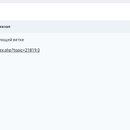
сказал:
вующей ветке
ndex.php?topic=21819.0