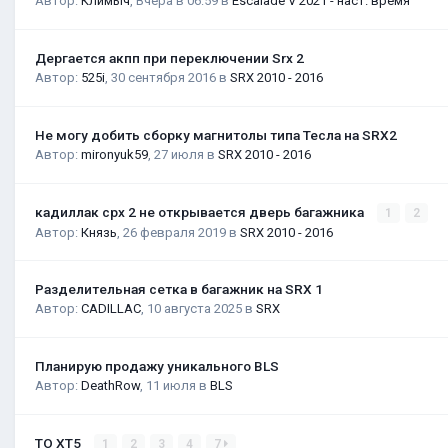
Автор:
Климыч
,
Вчера в 06:59
в
Escalade V 2021 - наст. время
Дергается акпп при переключении Srx 2
Автор:
525i
,
30 сентября 2016
в
SRX 2010 - 2016
Не могу добить сборку магнитолы типа Тесла на SRX2
Автор:
mironyuk59
,
27 июля
в
SRX 2010 - 2016
кадиллак срх 2 не открывается дверь багажника
1
2
Автор:
Князь
,
26 февраля 2019
в
SRX 2010 - 2016
Разделительная сетка в багажник на SRX 1
Автор:
CADILLAC
,
10 августа 2025
в
SRX
Планирую продажу уникального BLS
Автор:
DeathRow
,
11 июля
в
BLS
ТО XT5
1
2
3
4
7