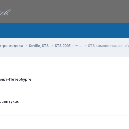
етро модели
Seville, STS
STS 2005 г. — …
STS комплектация по 
анкт-Петербурге
ссентуках