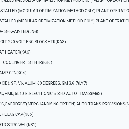
NSTALLED (MODULAR OPTIMIZATION METHOD ONLY) PLANT OPERATION
INSTALLED (MODULAR OPTIMIZATION METHOD ONLY) PLANT OPERATIO
NSTALLED (MODULAR OPTIMIZATION METHOD ONLY) PLANT OPERATI
OP SHF,PAINTED(JNG)
VOLT 220 VOLT ENG BLOCK HTR(KA3)
EAT HEATER(KA6)
RT COOLING FRT ST HTR(KB6)
 AMP GEN(KG4)
0 CID), SFI, V6, ALUM, 60 DEGREES, GM 3.6-7(LY7)
D, HMD, 5L40-E, ELECTRONIC 5-SPD AUTO TRANS(M82)
IC,OVERDRIVE(MERCHANDISING OPTION) AUTO TRANS PROVISIONS(
L FIL LKG CAP(N05)
 HTD STRG WHL(N31)