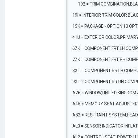
192 = TRIM COMBINATION,BLA
19I = INTERIOR TRIM COLOR BLA
1SK = PACKAGE - OPTION 10 OP
41U = EXTERIOR COLOR,PRIMARY
6ZK = COMPONENT FRT LH COMP
7ZK = COMPONENT FRT RH COMP
8XT = COMPONENT RR LH COMPU
9XT = COMPONENT RR RH COMPU
A26 = WINDOW,UNITED KINGDOM
A45 = MEMORY SEAT ADJUSTER,
A82 = RESTRAINT SYSTEM,HEAD
AL0 = SENSOR INDICATOR INFLA
AL2 = CONTROL SEAT, POWER L