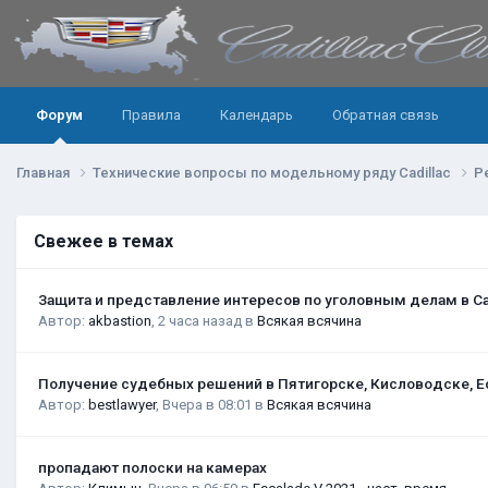
Форум
Правила
Календарь
Обратная связь
Главная
Технические вопросы по модельному ряду Cadillac
Р
Свежее в темах
Защита и представление интересов по уголовным делам в С
Автор:
akbastion
,
2 часа назад
в
Всякая всячина
Получение судебных решений в Пятигорске, Кисловодске, Е
Автор:
bestlawyer
,
Вчера в 08:01
в
Всякая всячина
пропадают полоски на камерах