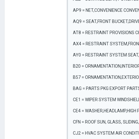
AP9 = NET,CONVENIENCE CONVE
AQ9 = SEAT,FRONT BUCKET,DRIV
AT8 = RESTRAINT PROVISIONS CH
AX4 = RESTRAINT SYSTEM,FRON
AY0 = RESTRAINT SYSTEM SEAT, 
B20 = ORNAMENTATION,INTERIO
B57 = ORNAMENTATION,EXTERIO
BAG = PARTS PKG EXPORT PART
CE1 = WIPER SYSTEM WINDSHIEL
CE4 = WASHER,HEADLAMP,HIGH 
CFN = ROOF SUN, GLASS, SLIDING
CJ2 = HVAC SYSTEM AIR CONDI