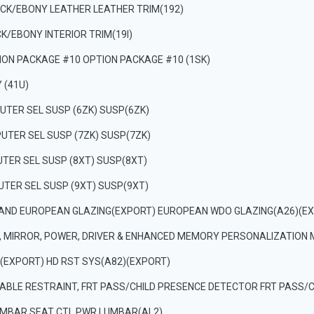
CK/EBONY LEATHER LEATHER TRIM(192)
CK/EBONY INTERIOR TRIM(19I)
TION PACKAGE #10 OPTION PACKAGE #10 (1SK)
 (41U)
UTER SEL SUSP (6ZK) SUSP(6ZK)
UTER SEL SUSP (7ZK) SUSP(7ZK)
TER SEL SUSP (8XT) SUSP(8XT)
TER SEL SUSP (9XT) SUSP(9XT)
 AND EUROPEAN GLAZING(EXPORT) EUROPEAN WDO GLAZING(A26)(E
 MIRROR, POWER, DRIVER & ENHANCED MEMORY PERSONALIZATION 
(EXPORT) HD RST SYS(A82)(EXPORT)
TABLE RESTRAINT, FRT PASS/CHILD PRESENCE DETECTOR FRT PASS/
UMBAR SEAT CTL,PWR LUMBAR(AL2)