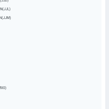
(JJD)
N(JJL)
ON(JJM)
MX0)