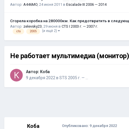
Автор:
A446MO
,
24 июня 2011
в
Escalade III 2006 — 2014
Сгорела коробка на 280000км. Как предотвратить в следую
Автор:
zelevsky23
,
29 июня
в
CTS I 2003 г. — 2007 г.
(и ещё 2)
cts
2005
Не работает мультимедиа (монитор
Автор:
Коба
9 декабря 2022
в
STS 2005 г. — …
Коба
Опубликовано:
9 декабря 2022