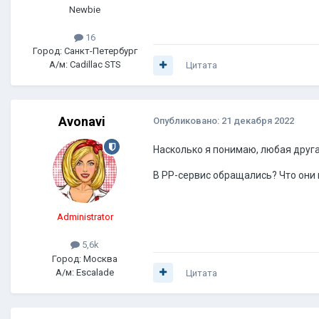
Newbie
16
Город: Санкт-Петербург
А/м: Cadillac STS
Цитата
Avonavi
Опубликовано:
21 декабря 2022
Насколько я понимаю, любая друг
В РР-сервис обращались? Что они 
Administrator
5,6k
Город: Москва
А/м: Escalade
Цитата