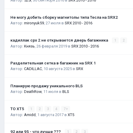
Автор:
525i
,
30 сентября 2016
в
SRX 2010 - 2016
Не могу добить сборку магнитолы типа Тесла на SRX2
Автор:
mironyuk59
,
27 июля
в
SRX 2010 - 2016
кадиллак срх 2 не открывается дверь багажника
1
2
Автор:
Князь
,
26 февраля 2019
в
SRX 2010 - 2016
Разделительная сетка в багажник на SRX 1
Автор:
CADILLAC
,
10 августа 2025
в
SRX
Планирую продажу уникального BLS
Автор:
DeathRow
,
11 июля
в
BLS
ТО XT5
1
2
3
4
7
Автор:
Amidd
,
1 августа 2017
в
XT5
92 или 95 - что лучше ???
1
2
3