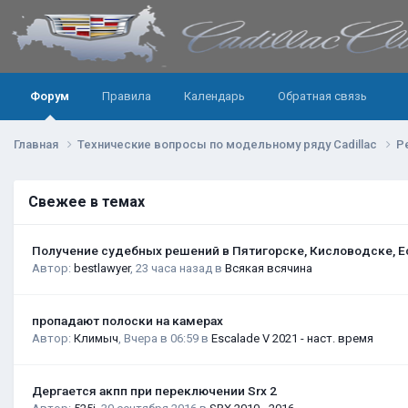
Форум
Правила
Календарь
Обратная связь
Главная
Технические вопросы по модельному ряду Cadillac
Р
Свежее в темах
Получение судебных решений в Пятигорске, Кисловодске, Е
Автор:
bestlawyer
,
23 часа назад
в
Всякая всячина
пропадают полоски на камерах
Автор:
Климыч
,
Вчера в 06:59
в
Escalade V 2021 - наст. время
Дергается акпп при переключении Srx 2