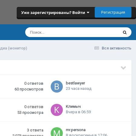
Регистрация
Уже зарегистрированы? Войти
диа (монитор)
Вся активность
bestlawyer
0
ответов
23 часа назад
60
просмотров
Климыч
0
ответов
Вчера в 06:59
53
просмотра
mr.persona
3
ответа
В воскресенье в 17:06
2 073
просмотра