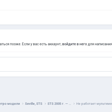
ься позже. Если у вас есть аккаунт,
войдите в него
для написания
етро модели
Seville, STS
STS 2005 г. — …
Не работает мультиме