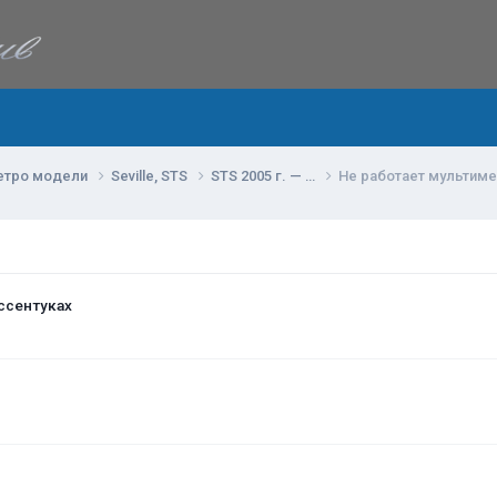
етро модели
Seville, STS
STS 2005 г. — …
Не работает мультиме
ссентуках