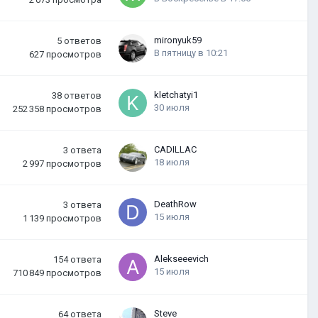
mironyuk59
5
ответов
В пятницу в 10:21
627
просмотров
kletchatyi1
38
ответов
30 июля
252 358
просмотров
CADILLAC
3
ответа
18 июля
2 997
просмотров
DeathRow
3
ответа
15 июля
1 139
просмотров
Alekseeevich
154
ответа
15 июля
710 849
просмотров
Steve
64
ответа