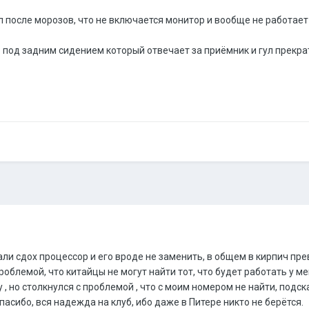
 после морозов, что не включается монитор и вообще не работает
под задним сидением который отвечает за приёмник и гул прекра
али сдох процессор и его вроде не заменить, в общем в кирпич пре
роблемой, что китайцы не могут найти тот, что будет работать у 
у , но столкнулся с проблемой , что с моим номером не найти, по
асибо, вся надежда на клуб, ибо даже в Питере никто не берётся.