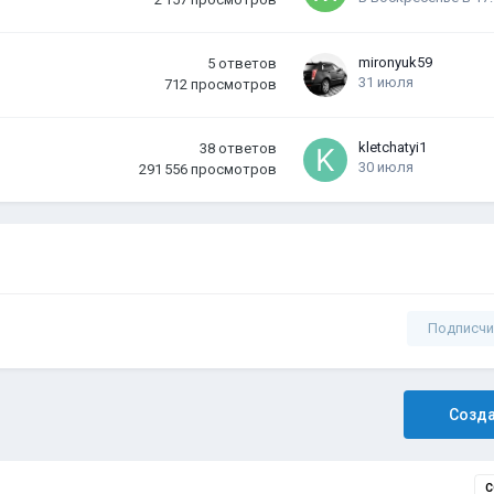
mironyuk59
5
ответов
31 июля
712
просмотров
kletchatyi1
38
ответов
30 июля
291 556
просмотров
Подписчи
Созда
С