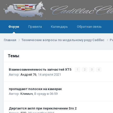
Форум
Правила
Календарь
Обратная связь
Главная
Технические вопросы по модельному ряду Cadillac
Р
Темы
Взаимозаменяемость запчастей XT5
1
2
3
4
Автор:
Андрей 76
,
14 апреля 2021
пропадают полоски на камерах
Автор:
Климыч
,
В среду в 06:59
Дергается акпп при переключении Srx 2