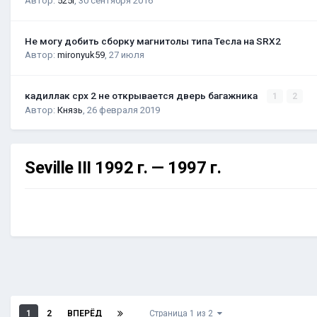
Автор:
525i
,
30 сентября 2016
Не могу добить сборку магнитолы типа Тесла на SRX2
Автор:
mironyuk59
,
27 июля
кадиллак срх 2 не открывается дверь багажника
1
2
Автор:
Князь
,
26 февраля 2019
Seville III 1992 г. — 1997 г.
1
2
ВПЕРЁД
Страница 1 из 2