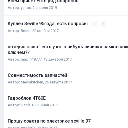
Всем привет!Есть ряд вопросов.
Автор:
yarrus
,
2 апреля 2019
Куплен Seville 95года, есть вопросы
1
2
Автор:
Rmnq
,
20 ноября 2017
потерял ключ.. есть у кого нибудь личинка замка заж
ключем??
Автор:
maxim19777
,
13 декабря 2017
Совместимость запчастей
Автор:
Mediakitchen
,
26 августа 2017
Гидроблок 4Т80Е
Автор:
DanilSTS
,
29 мая 2017
Прошу совета по электрике seville 97
Автор:
seville97
,
30 мая 2017