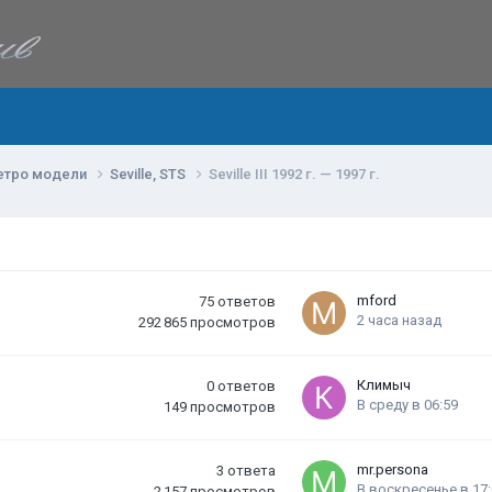
етро модели
Seville, STS
Seville III 1992 г. — 1997 г.
mford
75
ответов
2 часа назад
292 865
просмотров
Климыч
0
ответов
В среду в 06:59
149
просмотров
mr.persona
3
ответа
В воскресенье в 17
2 157
просмотров