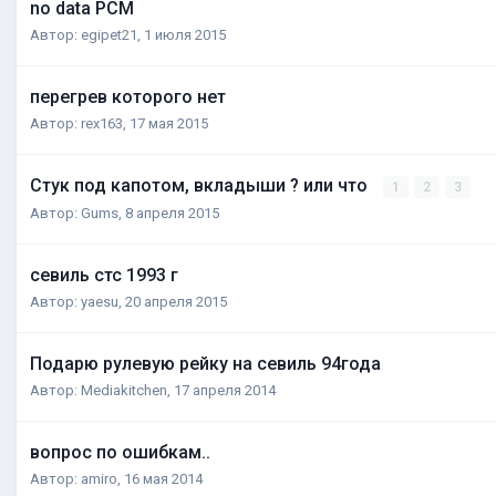
no data PCM
Автор:
egipet21
,
1 июля 2015
перегрев которого нет
Автор:
rex163
,
17 мая 2015
Стук под капотом, вкладыши ? или что
1
2
3
Автор:
Gums
,
8 апреля 2015
севиль стс 1993 г
Автор:
yaesu
,
20 апреля 2015
Подарю рулевую рейку на севиль 94года
Автор:
Mediakitchen
,
17 апреля 2014
вопрос по ошибкам..
Автор:
amiro
,
16 мая 2014