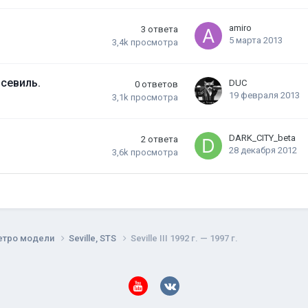
amiro
3
ответа
5 марта 2013
3,4k
просмотра
севиль.
DUC
0
ответов
19 февраля 2013
3,1k
просмотра
DARK_CITY_beta
2
ответа
28 декабря 2012
3,6k
просмотра
етро модели
Seville, STS
Seville III 1992 г. — 1997 г.