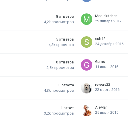
Mediakitchen
8
ответов
29 января 2017
4,2k
просмотров
sub12
5
ответов
24 декабря 2016
4,3k
просмотр
Gums
0
ответов
11 июля 2016
2,8k
просмотра
rewers22
3
ответа
22 марта 2016
4,3k
просмотров
AleMar
1
ответ
25 июля 2015
3,2k
просмотров