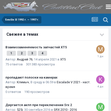
Seville III 1992 г. — 1997 г.
Свежее в темах
Взаимозаменяемость запчастей XT5
1
2
3
4
Автор:
Андрей 76
,
14 апреля 2021
в
XT5
75
ответов
301 383
просмотра
пропадают полоски на камерах
Автор:
Климыч
,
В среду в 06:59
в
Escalade V 2021 - наст.
время
0
ответов
190
просмотров
Дергается акпп при переключении Srx 2
Автор:
525i
,
30 сентября 2016
в
SRX 2010 - 2016