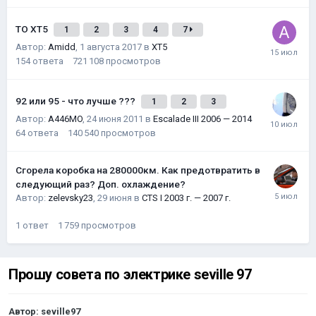
ТО XT5
1
2
3
4
7
Автор:
Amidd
,
1 августа 2017
в
XT5
154
ответа
721 108
просмотров
92 или 95 - что лучше ???
1
2
3
Автор:
A446MO
,
24 июня 2011
в
Escalade III 2006 — 2014
64
ответа
140 540
просмотров
Сгорела коробка на 280000км. Как предотвратить в
следующий раз? Доп. охлаждение?
Автор:
zelevsky23
,
29 июня
в
CTS I 2003 г. — 2007 г.
1
ответ
1 759
просмотров
Прошу совета по электрике seville 97
Автор:
seville97