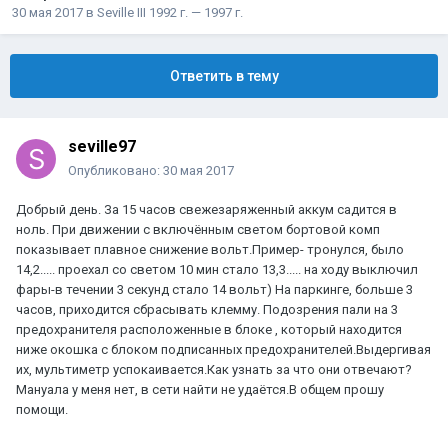
30 мая 2017
в
Seville III 1992 г. — 1997 г.
Ответить в тему
seville97
Опубликовано:
30 мая 2017
Добрый день. За 15 часов свежезаряженный аккум садится в
ноль. При движении с включённым светом бортовой комп
показывает плавное снижение вольт.Пример- тронулся, было
14,2..... проехал со светом 10 мин стало 13,3..... на ходу выключил
фары-в течении 3 секунд стало 14 вольт) На паркинге, больше 3
часов, приходится сбрасывать клемму. Подозрения пали на 3
предохранителя расположенные в блоке , который находится
ниже окошка с блоком подписанных предохранителей.Выдергивая
их, мультиметр успокаивается.Как узнать за что они отвечают?
Мануала у меня нет, в сети найти не удаётся.В общем прошу
помощи.