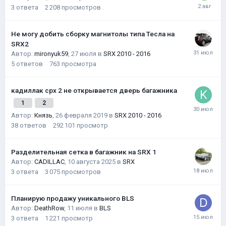
3
ответа
2 208
просмотров
Не могу добить сборку магнитолы типа Тесла на
SRX2
Автор:
mironyuk59
,
27 июля
в
SRX 2010 - 2016
5
ответов
763
просмотра
кадиллак срх 2 не открывается дверь багажника
1
2
Автор:
Князь
,
26 февраля 2019
в
SRX 2010 - 2016
38
ответов
292 101
просмотр
Разделительная сетка в багажник на SRX 1
Автор:
CADILLAC
,
10 августа 2025
в
SRX
3
ответа
3 075
просмотров
Планирую продажу уникального BLS
Автор:
DeathRow
,
11 июля
в
BLS
3
ответа
1 221
просмотр