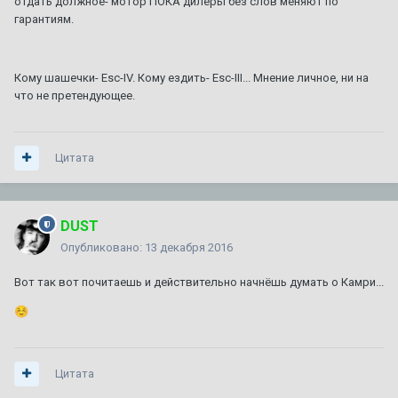
отдать должное- мотор ПОКА дилеры без слов меняют по
гарантиям.
Кому шашечки- Esc-IV. Кому ездить- Esc-III... Мнение личное, ни на
что не претендующее.
Цитата
DUST
Опубликовано:
13 декабря 2016
Вот так вот почитаешь и действительно начнёшь думать о Камри...
☺️
Цитата