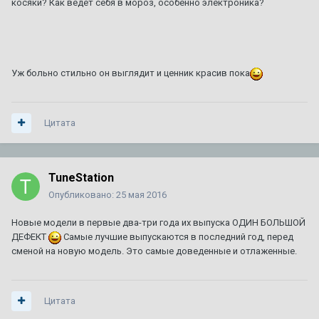
косяки? Как ведет себя в мороз, особенно электроника?
92 или 95 - что лучше ???
1
2
3
Автор:
A446MO
,
24 июня 2011
в
Escalade III 2006 — 2014
64
ответа
140 462
просмотра
Уж больно стильно он выглядит и ценник красив пока
Сгорела коробка на 280000км. Как предотвратить в
следующий раз? Доп. охлаждение?
Автор:
zelevsky23
,
29 июня
в
CTS I 2003 г. — 2007 г.
Цитата
1
ответ
1 735
просмотров
TuneStation
Не заводится CTS 2003
Опубликовано:
25 мая 2016
Автор:
Марат уфа
,
12 декабря 2025
в
CTS I 2003 г. — 2007
г.
Новые модели в первые два-три года их выпуска ОДИН БОЛЬШОЙ
1
ответ
3 033
просмотра
ДЕФЕКТ
Самые лучшие выпускаются в последний год, перед
сменой на новую модель. Это самые доведенные и отлаженные.
Цитата