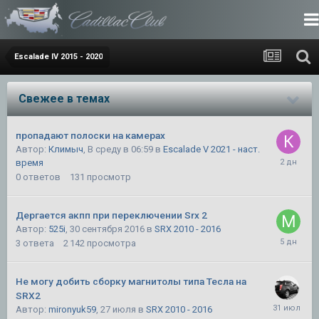
Escalade IV 2015 - 2020
Свежее в темах
пропадают полоски на камерах
Автор:
Климыч
,
В среду в 06:59
в
Escalade V 2021 - наст.
время
0
ответов
131
просмотр
Дергается акпп при переключении Srx 2
Автор:
525i
,
30 сентября 2016
в
SRX 2010 - 2016
3
ответа
2 142
просмотра
Не могу добить сборку магнитолы типа Тесла на
SRX2
Автор:
mironyuk59
,
27 июля
в
SRX 2010 - 2016