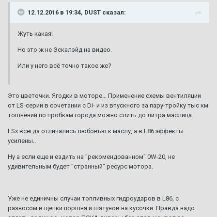
12.12.2016 в 19:34, DUST сказал:
Жуть какая!
Но это ж не Эскалэйд на видео.
Или у него всё точно такое же?
Это цветочки. Ягодки в моторе... Применение схемы вентиляции
от LS-серии в сочетании с Di- и из впускного за пару-тройку тыс км
тошнений по пробкам города можно слить до литра маслица..
LSx всегда отличались любовью к маслу, а в L86 эффекты
усилены..
Ну а если еще и ездить на "рекомендованном" 0W-20, не
удивительным будет "странный" ресурс мотора.
Уже не единичны случаи топливных гидроударов в L86, с
разносом в щепки поршня и шатунов на кусочки. Правда надо