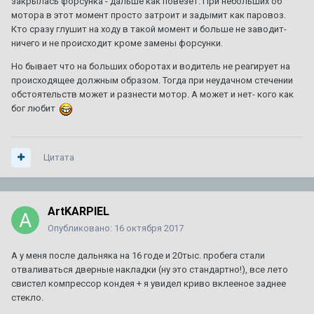
закрылась форсунка - дальше как повезет. При небольших об
мотора в этот момент просто затроит и задымит как паровоз.
Кто сразу глушит на ходу в такой момент и больше не заводит-
ничего и не происходит кроме замены форсунки.
Но бывает что на больших оборотах и водитель не реагирует на
происходящее должным образом. Тогда при неудачном стечении
обстоятельств может и разнести мотор. А может и нет- кого как
бог любит
Цитата
ArtKARPIEL
Опубликовано:
16 октября 2017
А у меня после дальняка на 16 годе и 20тыс. пробега стали
отваливаться дверные накладки (ну это стандартно!), все лето
свистел компрессор кондея + я увидел криво вклееное заднее
стекло.