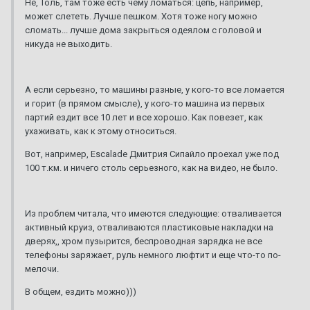
Не, Толь, там тоже есть чему ломаться: цепь, например,
может слететь. Лучше пешком. Хотя тоже ногу можно
сломать... лучше дома закрыться одеялом с головой и
никуда не выходить.
А если серьезно, то машины разные, у кого-то все ломается
и горит (в прямом смысле), у кого-то машина из первых
партий ездит все 10 лет и все хорошо. Как повезет, как
ухаживать, как к этому относиться.
Вот, например, Escalade Дмитрия Сипайло проехал уже под
100 т.км. и ничего столь серьезного, как на видео, не было.
Из проблем читала, что имеются следующие: отваливается
активный круиз, отваливаются пластиковые накладки на
дверях,, хром пузырится, беспроводная зарядка не все
телефоны заряжает, руль немного люфтит и еще что-то по-
мелочи.
В общем, ездить можно)))