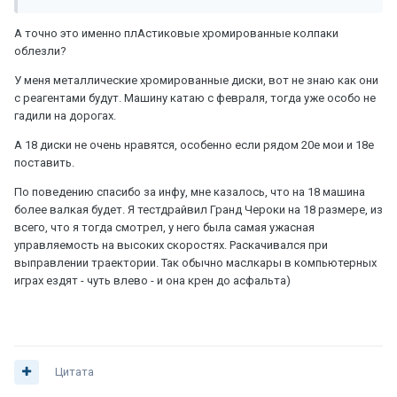
А точно это именно плАстиковые хромированные колпаки
облезли?
У меня металлические хромированные диски, вот не знаю как они
с реагентами будут. Машину катаю с февраля, тогда уже особо не
гадили на дорогах.
А 18 диски не очень нравятся, особенно если рядом 20е мои и 18е
поставить.
По поведению спасибо за инфу, мне казалось, что на 18 машина
более валкая будет. Я тестдрайвил Гранд Чероки на 18 размере, из
всего, что я тогда смотрел, у него была самая ужасная
управляемость на высоких скоростях. Раскачивался при
выправлении траектории. Так обычно маслкары в компьютерных
играх ездят - чуть влево - и она крен до асфальта)
Цитата