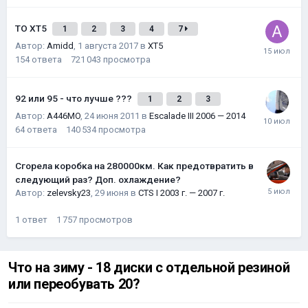
ТО XT5
1
2
3
4
7
Автор:
Amidd
,
1 августа 2017
в
XT5
154
ответа
721 043
просмотра
92 или 95 - что лучше ???
1
2
3
Автор:
A446MO
,
24 июня 2011
в
Escalade III 2006 — 2014
64
ответа
140 534
просмотра
Сгорела коробка на 280000км. Как предотвратить в
следующий раз? Доп. охлаждение?
Автор:
zelevsky23
,
29 июня
в
CTS I 2003 г. — 2007 г.
1
ответ
1 757
просмотров
Что на зиму - 18 диски с отдельной резиной
или переобувать 20?