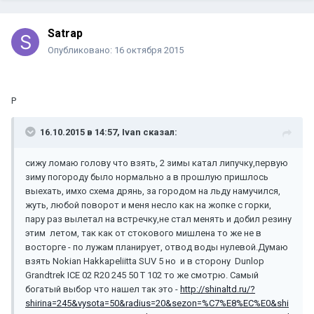
Satrap
Опубликовано:
16 октября 2015
P
16.10.2015 в 14:57, Ivan сказал:
сижу ломаю голову что взять, 2 зимы катал липучку,первую
зиму погороду было нормально а в прошлую пришлось
выехать, имхо схема дрянь, за городом на льду намучился,
жуть, любой поворот и меня несло как на жопке с горки,
пару раз вылетал на встречку,не стал менять и добил резину
этим летом, так как от стокового мишлена то же не в
восторге - по лужам планирует, отвод воды нулевой.Думаю
взять Nokian Hakkapeliitta SUV 5 но и в сторону Dunlop
Grandtrek ICE 02 R20 245 50 T 102 то же смотрю. Самый
богатый выбор что нашел так это -
http://shinaltd.ru/?
shirina=245&vysota=50&radius=20&sezon=%C7%E8%EC%E0&shi