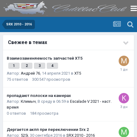
SRX 2010 - 2016
Свежее в темах
Взаимозаменяемость запчастей XT5
1
2
3
4
Автор:
Андрей 76
,
14 апреля 2021
в
XT5
75
ответов
300 547
просмотров
пропадают полоски на камерах
Автор:
Климыч
,
В среду в 06:59
в
Escalade V 2021 - наст.
время
0
ответов
184
просмотра
Дергается акпп при переключении Srx 2
Автор:
525i
,
30 сентября 2016
в
SRX 2010 - 2016