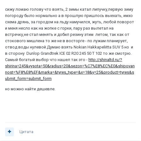
сижу ломаю голову что взять, 2 зимы катал липучку,первую зиму
погороду было нормально а в прошлую пришлось выехать, имхо
схема дрянь, за городом на льду намучился, жуть, любой поворот
и меня несло как на жопке с горки, пару раз вылетал на
встречку,не стал менять и добил резину этим летом, так как от
стокового мишлена то же не в восторге - по лужам планирует,
отвод воды нулевой.Думаю взять Nokian Hakkapeliitta SUV 5 но и
в сторону Dunlop Grandtrek ICE 02 R20 245 50 T 102 то же смотрю.
Самый богатый выбор что нашел так это -
http://shinaltd.ru/?
shirina=245&vysota=50&radius=20&sezon=%C7%E8%EC%E0&shipovan
nost=%F8%E8%EF&marka=&tyres_type=&x=18&y=25&product=tyres&s
ubmit_form=submit_form
но можно найти дешевле.
Цитата