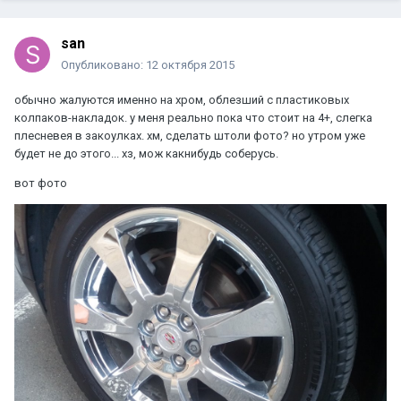
san
Опубликовано:
12 октября 2015
обычно жалуются именно на хром, облезший с пластиковых
колпаков-накладок. у меня реально пока что стоит на 4+, слегка
плесневея в закоулках. хм, сделать штоли фото? но утром уже
будет не до этого... хз, мож какнибудь соберусь.
вот фото