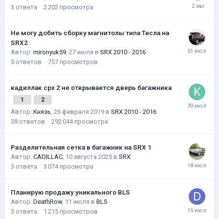
3
ответа
2 202
просмотра
Не могу добить сборку магнитолы типа Тесла на
SRX2
Автор:
mironyuk59
,
27 июля
в
SRX 2010 - 2016
5
ответов
757
просмотров
кадиллак срх 2 не открывается дверь багажника
1
2
Автор:
Князь
,
26 февраля 2019
в
SRX 2010 - 2016
38
ответов
292 044
просмотра
Разделительная сетка в багажник на SRX 1
Автор:
CADILLAC
,
10 августа 2025
в
SRX
3
ответа
3 074
просмотра
Планирую продажу уникального BLS
Автор:
DeathRow
,
11 июля
в
BLS
3
ответа
1 215
просмотров