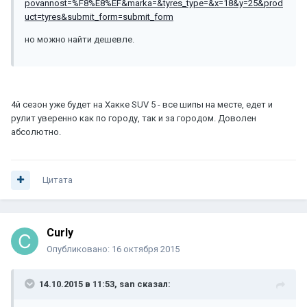
povannost=%F8%E8%EF&marka=&tyres_type=&x=18&y=25&prod
uct=tyres&submit_form=submit_form
но можно найти дешевле.
4й сезон уже будет на Хакке SUV 5 - все шипы на месте, едет и
рулит уверенно как по городу, так и за городом. Доволен
абсолютно.
Цитата
Curly
Опубликовано:
16 октября 2015
14.10.2015 в 11:53, san сказал: