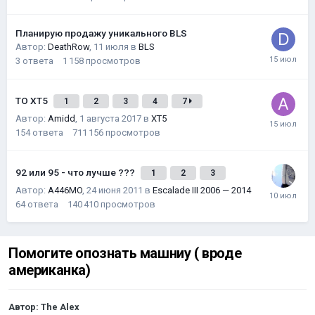
Планирую продажу уникального BLS
Автор:
DeathRow
,
11 июля
в
BLS
3
ответа
1 158
просмотров
ТО XT5
1
2
3
4
7
Автор:
Amidd
,
1 августа 2017
в
XT5
154
ответа
711 156
просмотров
92 или 95 - что лучше ???
1
2
3
Автор:
A446MO
,
24 июня 2011
в
Escalade III 2006 — 2014
64
ответа
140 410
просмотров
Помогите опознать машниу ( вроде
американка)
Автор:
The Alex