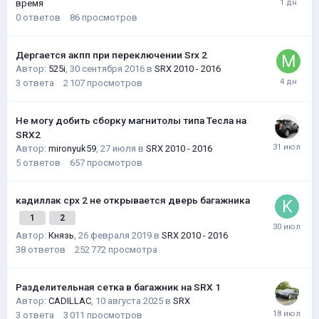
время
0
ответов
86
просмотров
Дергается акпп при переключении Srx 2
Автор:
525i
,
30 сентября 2016
в
SRX 2010 - 2016
3
ответа
2 107
просмотров
Не могу добить сборку магнитолы типа Тесла на
SRX2
Автор:
mironyuk59
,
27 июля
в
SRX 2010 - 2016
5
ответов
657
просмотров
кадиллак срх 2 не открывается дверь багажника
1
2
Автор:
Князь
,
26 февраля 2019
в
SRX 2010 - 2016
38
ответов
252 772
просмотра
Разделительная сетка в багажник на SRX 1
Автор:
CADILLAC
,
10 августа 2025
в
SRX
3
ответа
3 011
просмотров