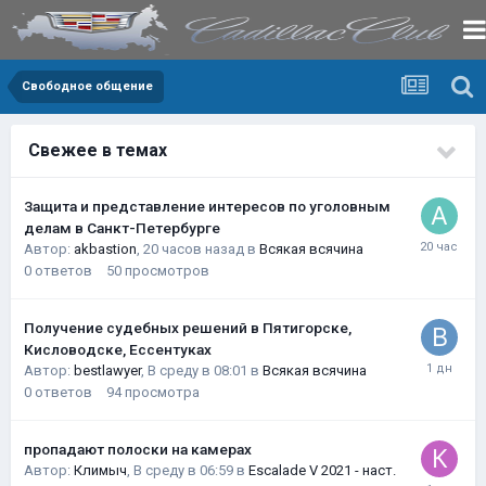
Свободное общение
Свежее в темах
Защита и представление интересов по уголовным
делам в Санкт-Петербурге
Автор:
akbastion
,
20 часов назад
в
Всякая всячина
0
ответов
50
просмотров
Получение судебных решений в Пятигорске,
Кисловодске, Ессентуках
Автор:
bestlawyer
,
В среду в 08:01
в
Всякая всячина
0
ответов
94
просмотра
пропадают полоски на камерах
Автор:
Климыч
,
В среду в 06:59
в
Escalade V 2021 - наст.