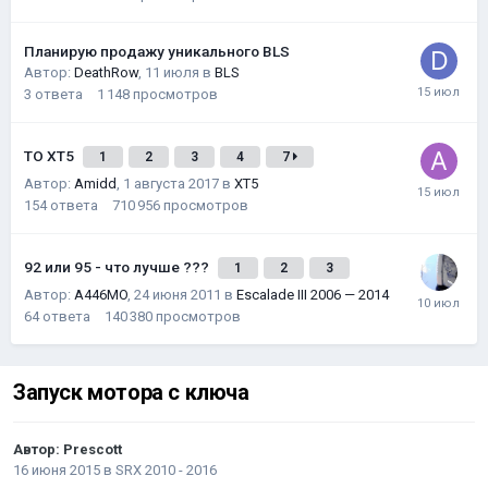
Планирую продажу уникального BLS
Автор:
DeathRow
,
11 июля
в
BLS
3
ответа
1 148
просмотров
ТО XT5
1
2
3
4
7
Автор:
Amidd
,
1 августа 2017
в
XT5
154
ответа
710 956
просмотров
92 или 95 - что лучше ???
1
2
3
Автор:
A446MO
,
24 июня 2011
в
Escalade III 2006 — 2014
64
ответа
140 380
просмотров
Запуск мотора с ключа
Автор:
Prescott
16 июня 2015
в
SRX 2010 - 2016