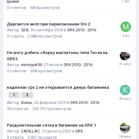
время
0
ответов
68
просмотров
Дергается акпп при переключении Srx 2
Автор:
525i
,
30 сентября 2016
в
SRX 2010 - 2016
3
ответа
2 088
просмотров
Не могу добить сборку магнитолы типа Тесла на
SRX2
Автор:
mironyuk59
,
27 июля
в
SRX 2010 - 2016
5
ответов
638
просмотров
кадиллак срх 2 не открывается дверь багажника
1
2
Автор:
Князь
,
26 февраля 2019
в
SRX 2010 - 2016
38
ответов
252 707
просмотров
Разделительная сетка в багажник на SRX 1
Автор:
CADILLAC
,
10 августа 2025
в
SRX
3
ответа
3 001
просмотр