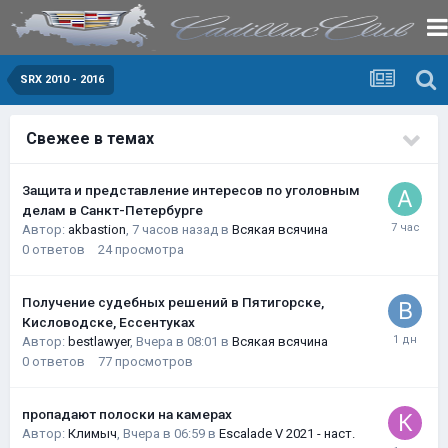
SRX 2010 - 2016
Свежее в темах
Защита и представление интересов по уголовным
делам в Санкт-Петербурге
Автор:
akbastion
,
7 часов назад
в
Всякая всячина
0
ответов
24
просмотра
Получение судебных решений в Пятигорске,
Кисловодске, Ессентуках
Автор:
bestlawyer
,
Вчера в 08:01
в
Всякая всячина
0
ответов
77
просмотров
пропадают полоски на камерах
Автор:
Климыч
,
Вчера в 06:59
в
Escalade V 2021 - наст.