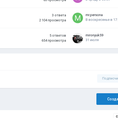
mr.persona
3
ответа
В воскресенье в 17
2 104
просмотра
mironyuk59
5
ответов
31 июля
654
просмотра
Подписчи
Созда
С