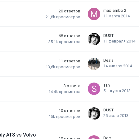
max lambo 2
20
ответов
11 марта 2014
21,8k
просмотров
DUST
68
ответов
11 февраля 2014
35,1k
просмотра
Deala
11
ответов
14 января 2014
13,6k
просмотров
san
3
ответа
5 августа 2013
14,4k
просмотра
DUST
10
ответов
25 июля 2013
15k
просмотров
dy ATS vs Volvo
Doc
10
ответов