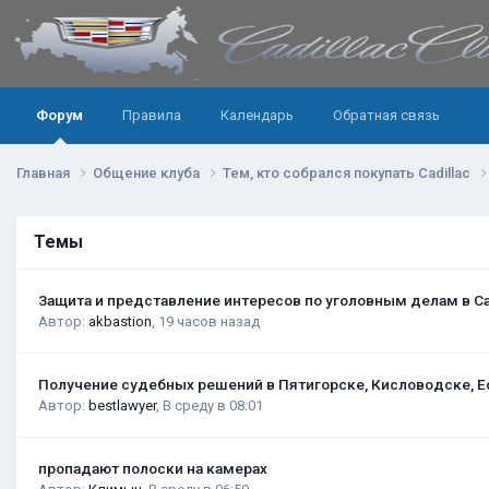
Форум
Правила
Календарь
Обратная связь
Главная
Общение клуба
Тем, кто собрался покупать Cadillac
Темы
Защита и представление интересов по уголовным делам в С
Автор:
akbastion
,
19 часов назад
Получение судебных решений в Пятигорске, Кисловодске, Е
Автор:
bestlawyer
,
В среду в 08:01
пропадают полоски на камерах