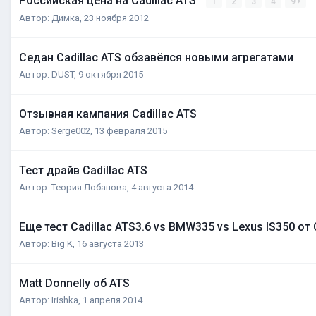
Российская цена на Cadillac ATS
1
2
3
4
9
Автор:
Димка
,
23 ноября 2012
Седан Cadillac ATS обзавёлся новыми агрегатами
Автор:
DUST
,
9 октября 2015
Отзывная кампания Cadillac ATS
Автор:
Serge002
,
13 февраля 2015
Тест драйв Cadillac ATS
Автор:
Теория Лобанова
,
4 августа 2014
Еще тест Cadillac ATS3.6 vs BMW335 vs Lexus IS350 от C
Автор:
Big K
,
16 августа 2013
Matt Donnelly об ATS
Автор:
Irishka
,
1 апреля 2014