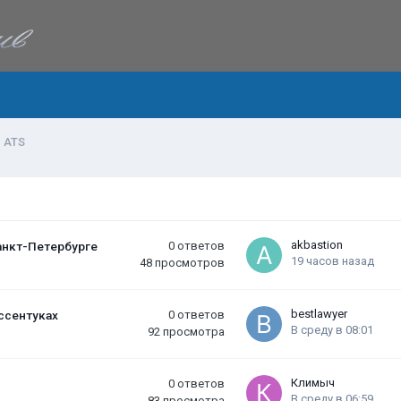
ATS
akbastion
анкт-Петербурге
0
ответов
19 часов назад
48
просмотров
bestlawyer
ссентуках
0
ответов
В среду в 08:01
92
просмотра
Климыч
0
ответов
В среду в 06:59
83
просмотра