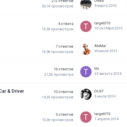
Deala
212
ответов
9 марта 2016
59,1k
просмотров
targetSTS
4
ответа
10 октября 2015
13,3k
просмотров
AleMar
7
ответов
30 июля 2015
13,9k
просмотров
tIIx
16
ответов
25 августа 2014
21,2k
просмотра
ar & Driver
DUST
10
ответов
3 июля 2014
14,2k
просмотров
targetSTS
5
ответов
1 апреля 2014
13,3k
просмотров