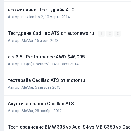
неожиданно. Тест-драйв АТС
Автор:
max lambo 2
,
10 марта 2014
Тестдрайв Cadillac ATS от autonews.ru
1
2
3
Автор:
AleMar
,
15 июля 2013
ats 3.6L Performance AWD $46,095
Автор:
Вадо(supernew)
,
14 января 2014
тестдрайв Cadillac ATS от motor.ru
Автор:
AleMar
,
5 августа 2013
Акустика салона Cadillac ATS
Автор:
AleMar
,
28 ноября 2012
Тест-сравнение BMW 335 vs Audi S4 vs MB C350 vs Cad