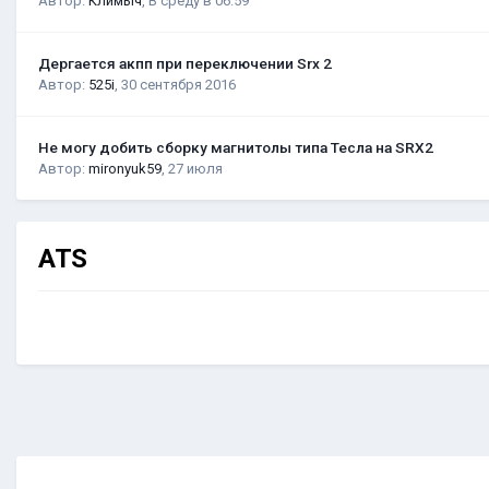
Автор:
Климыч
,
В среду в 06:59
Дергается акпп при переключении Srx 2
Автор:
525i
,
30 сентября 2016
Не могу добить сборку магнитолы типа Тесла на SRX2
Автор:
mironyuk59
,
27 июля
ATS