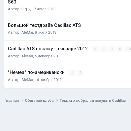
S60
Автор:
Big K
,
17 июля 2013
Большой тестдрайв Cadillac ATS
Автор:
AleMar
,
8 июля 2013
Cadillac ATS покажут в январе 2012
1
2
3
4
1
Автор:
AleMar
,
5 декабря 2011
"Немец" по-американски
1
2
Автор:
AleMar
,
16 ноября 2012
Главная
Общение клуба
Тем, кто собрался покупать Cadillac