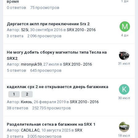
время
0
ответов
75
просмотров
Дергается акпп при переключении Srx 2
Автор:
525i
,
30 сентября 2016
в
SRX 2010 - 2016
3
ответа
2 096
просмотров
Не могу добить сборку магнитолы типа Тесла на
SRX2
Автор:
mironyuk59
,
27 июля
в
SRX 2010 - 2016
5
ответов
645
просмотров
кадиллак срх 2 не открывается дверь багажника
1
2
Автор:
Князь
,
26 февраля 2019
в
SRX 2010 - 2016
38
ответов
252 735
просмотров
Разделительная сетка в багажник на SRX 1
Автор:
CADILLAC
,
10 августа 2025
в
SRX
3
ответа
3 005
просмотров