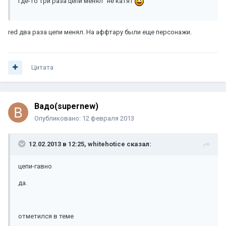
где-то три раза цепи менял" не катят
red два раза цепи менял. На аффтару были еще персонажи.
Цитата
Вадо(supernew)
Опубликовано:
12 февраля 2013
12.02.2013 в 12:25, whitehotice сказал:
цепи-гавно
да.
отметился в теме