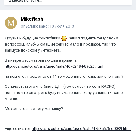
2 месяца спустя...
Mikeflash
Опубликовано:
10 июля 2013
Друзья и будущие соклубники
Решил поднять тему своим
вопросом. Клубных машин сейчас мало в продаже, так что
займусь поиском у интернета.
В питере рассматриваю два варианта:
http://cars.auto.ru/cars/used/sale/46702484-89c23.html
на нем стоит решетка от 11-го модельного года, или это тюня?
Означает ли это что было ДТП (тем более что есть КАСКО)
понятно что смотреть буду внимательно, хочу услышать ваше
мнение.
Может кто знает эту машинку?
Еще есть этот
http://cars.auto.ru/cars/used/sale/47585676-d0039.html