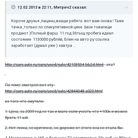
12.02.2013 в 22:11, Митрич2 сказал:
Короче друзья ,пацаны,вааще ребята вот вам снова ! Таже
тачка ,только по спекулятивной цене (мои товагищи
продают )Полный фарш 11 год 36тыщ пробега идеал
состояние 1130000 рублёв, Блин на авто ру ссылка
заработает (думал уже ) завтра ...
http://cars.auto.ru/cars/used/sale/42103534-bb2d.html
- эта?
По теме: смотрел вот эту -
http://cars.auto.ru/cars/used/sale/42844048-a020.html
из того что смутило:
1. Цена, за 2009 год не так и мало если учесть что +100к и можно
брать 11-ый.
2. Нет люка, не критично, но дороже от этого она не стала бы.
4. Масложизнь в 16% и большое ТО стоимостью 25к руб. на 80тыс.