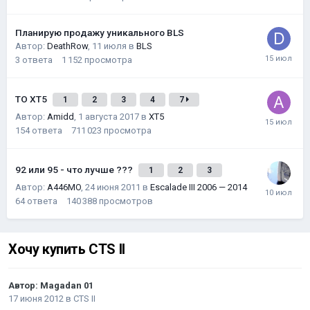
Планирую продажу уникального BLS
Автор:
DeathRow
,
11 июля
в
BLS
3
ответа
1 152
просмотра
ТО XT5
1
2
3
4
7
Автор:
Amidd
,
1 августа 2017
в
XT5
154
ответа
711 023
просмотра
92 или 95 - что лучше ???
1
2
3
Автор:
A446MO
,
24 июня 2011
в
Escalade III 2006 — 2014
64
ответа
140 388
просмотров
Хочу купить CTS II
Автор:
Magadan 01
17 июня 2012
в
CTS II