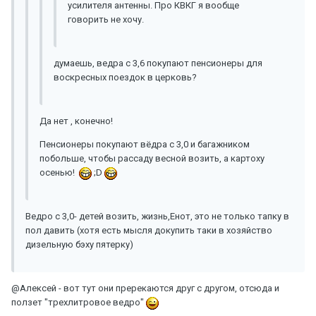
усилителя антенны. Про КВКГ я вообще
говорить не хочу.
думаешь, ведра с 3,6 покупают пенсионеры для
воскресных поездок в церковь?
Да нет , конечно!
Пенсионеры покупают вёдра с 3,0 и багажником
побольше, чтобы рассаду весной возить, а картоху
осенью!
;D
Ведро с 3,0- детей возить, жизнь,Енот, это не только тапку в
пол давить (хотя есть мысля докупить таки в хозяйство
дизельную бэху пятерку)
@Алексей - вот тут они пререкаются друг с другом, отсюда и
ползет "трехлитровое ведро"