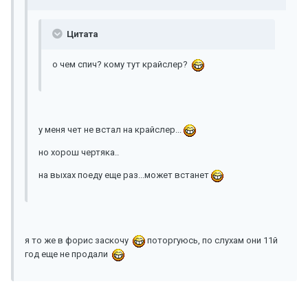
Цитата
о чем спич? кому тут крайслер?
у меня чет не встал на крайслер...
но хорош чертяка..
на выхах поеду еще раз...может встанет
я то же в форис заскочу
поторгуюсь, по слухам они 11й
год еще не продали