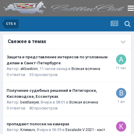
CTS II
Свежее в темах
Защита и представление интересов по уголовным
делам в Санкт-Петербурге
Автор:
akbastion
,
11 часов назад
в
Всякая всячина
0
ответов
35
просмотров
Получение судебных решений в Пятигорске,
Кисловодске, Ессентуках
Автор:
bestlawyer
,
Вчера в 08:01
в
Всякая всячина
0
ответов
80
просмотров
пропадают полоски на камерах
Автор:
Климыч
,
Вчера в 06:59
в
Escalade V 2021 - наст.