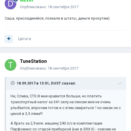
Опубликовано:
18 сентября 2017
Саша, присоединяйся, поехали в штаты, деньги прокутим)
Цитата
TuneStation
Опубликовано:
18 сентября 2017
18.09.2017 в 13:01, DUST сказал:
Не, Слава, СТS III мне нравится больше, но платить
транспортный налог за 341 силу на пенсии мне не очень
улыбается, впрочем готов и с этим смириться
?
но никак не с
ценой в 3,5 ляма!!!
А брать за 2,9 млн. машину 240 л/с в комплектации
Перфоменс со старой приборкой (как в SRX II) - совсем не