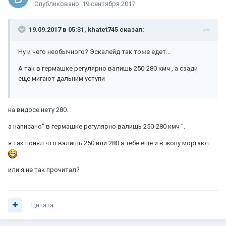
Опубликовано:
19 сентября 2017
19.09.2017 в 05:31, khatet745 сказал:
Ну и чего необычного? Эскалейд так тоже едет...
А так в гермашке регулярно валишь 250-280 кмч , а сзади
еще мигают дальним уступи
на видосе нету 280.
а написано" в гермашке регулярно валишь 250-280 кмч ".
я так понял что валишь 250 или 280 а тебе ещё и в жопу моргают
или я не так прочитал?
Цитата