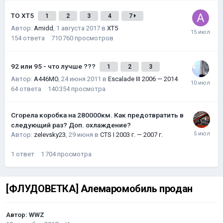
ТО XT5
1
2
3
4
7
Автор:
Amidd
,
1 августа 2017
в
XT5
154
ответа
710 760
просмотров
92 или 95 - что лучше ???
1
2
3
Автор:
A446MO
,
24 июня 2011
в
Escalade III 2006 — 2014
64
ответа
140 354
просмотра
Сгорела коробка на 280000км. Как предотвратить в
следующий раз? Доп. охлаждение?
Автор:
zelevsky23
,
29 июня
в
CTS I 2003 г. — 2007 г.
1
ответ
1 704
просмотра
[ФЛУДОВЕТКА] Алемаромобиль продан
Автор:
WWZ