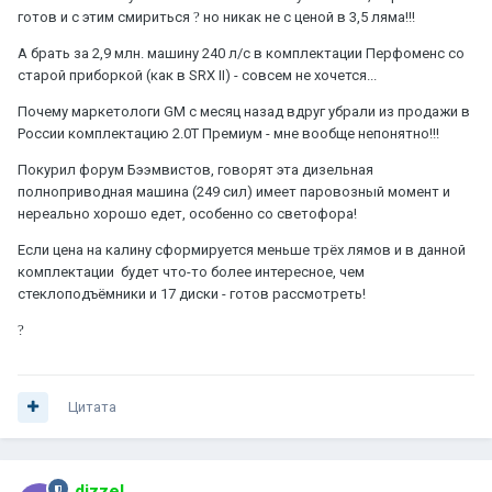
готов и с этим смириться
?
но никак не с ценой в 3,5 ляма!!!
А брать за 2,9 млн. машину 240 л/с в комплектации Перфоменс со
старой приборкой (как в SRX II) - совсем не хочется...
Почему маркетологи GM с месяц назад вдруг убрали из продажи в
России комплектацию 2.0Т Премиум - мне вообще непонятно!!!
Покурил форум Бээмвистов, говорят эта дизельная
полноприводная машина (249 сил) имеет паровозный момент и
нереально хорошо едет, особенно со светофора!
Если цена на калину сформируется меньше трёх лямов и в данной
комплектации будет что-то более интересное, чем
стеклоподъёмники и 17 диски - готов рассмотреть!
?
Цитата
dizzel