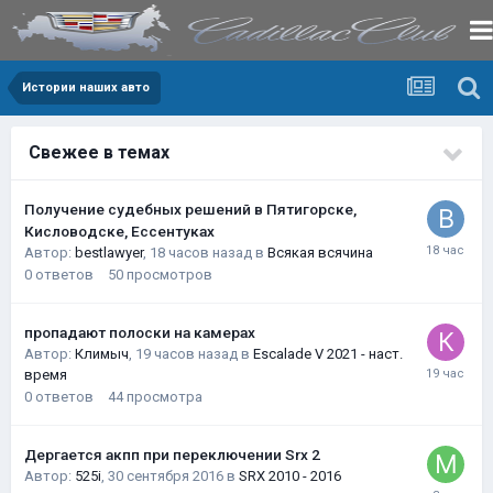
Истории наших авто
Свежее в темах
Получение судебных решений в Пятигорске,
Кисловодске, Ессентуках
Автор:
bestlawyer
,
18 часов назад
в
Всякая всячина
0
ответов
50
просмотров
пропадают полоски на камерах
Автор:
Климыч
,
19 часов назад
в
Escalade V 2021 - наст.
время
0
ответов
44
просмотра
Дергается акпп при переключении Srx 2
Автор:
525i
,
30 сентября 2016
в
SRX 2010 - 2016