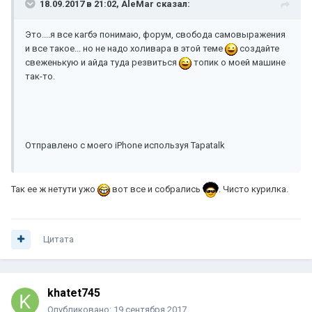
18.09.2017 в 21:02, AleMar сказал:
Это....я все кагбэ понимаю, форум, свобода самовыражения
и все такое... но не надо холивара в этой теме
создайте
свеженькую и айда туда резвиться
топик о моей машине
так-то.
Отправлено с моего iPhone используя Tapatalk
Так ее ж нетути ужо
вот все и собрались
. Чисто курилка.
Цитата
khatet745
Опубликовано:
19 сентября 2017