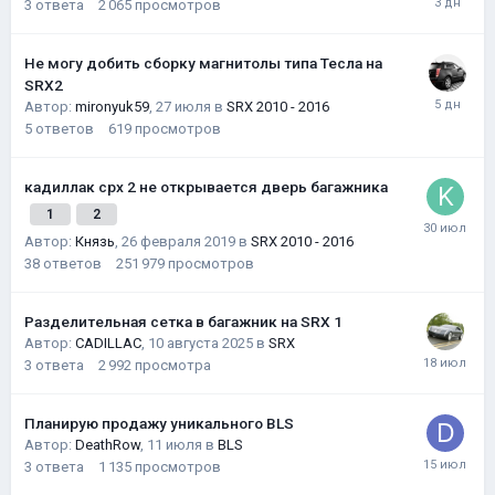
3
ответа
2 065
просмотров
Не могу добить сборку магнитолы типа Тесла на
SRX2
Автор:
mironyuk59
,
27 июля
в
SRX 2010 - 2016
5
ответов
619
просмотров
кадиллак срх 2 не открывается дверь багажника
1
2
Автор:
Князь
,
26 февраля 2019
в
SRX 2010 - 2016
38
ответов
251 979
просмотров
Разделительная сетка в багажник на SRX 1
Автор:
CADILLAC
,
10 августа 2025
в
SRX
3
ответа
2 992
просмотра
Планирую продажу уникального BLS
Автор:
DeathRow
,
11 июля
в
BLS
3
ответа
1 135
просмотров