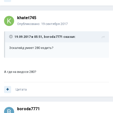
khatet745
Опубликовано:
19 сентября 2017
19.09.2017 в 05:51, boroda7771 сказал:
Эскалейд умеет 280 ездить?
А где на видосе 280?
Цитата
boroda7771