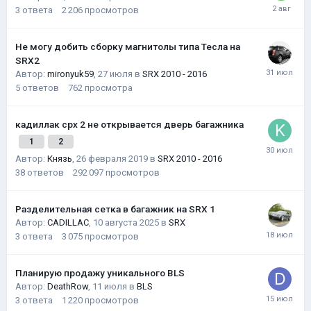
3
ответа
2 206
просмотров
Не могу добить сборку магнитолы типа Тесла на
SRX2
Автор:
mironyuk59
,
27 июля
в
SRX 2010 - 2016
5
ответов
762
просмотра
кадиллак срх 2 не открывается дверь багажника
1
2
Автор:
Князь
,
26 февраля 2019
в
SRX 2010 - 2016
38
ответов
292 097
просмотров
Разделительная сетка в багажник на SRX 1
Автор:
CADILLAC
,
10 августа 2025
в
SRX
3
ответа
3 075
просмотров
Планирую продажу уникального BLS
Автор:
DeathRow
,
11 июля
в
BLS
3
ответа
1 220
просмотров