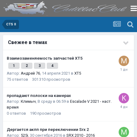
CTS II
Свежее в темах
Взаимозаменяемость запчастей XT5
1
2
3
4
Автор:
Андрей 76
,
14 апреля 2021
в
XT5
75
ответов
301 310
просмотров
пропадают полоски на камерах
Автор:
Климыч
,
В среду в 06:59
в
Escalade V 2021 - наст.
время
0
ответов
190
просмотров
Дергается акпп при переключении Srx 2
Автор:
525i
,
30 сентября 2016
в
SRX 2010 - 2016