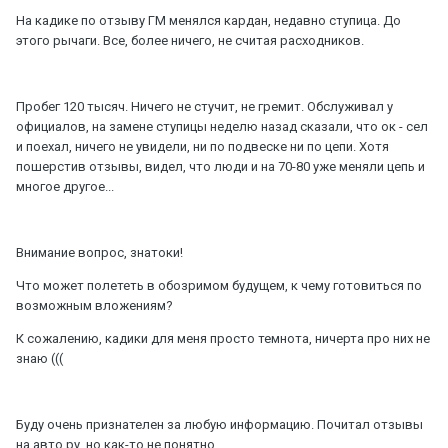
На кадике по отзыву ГМ менялся кардан, недавно ступица. До
этого рычаги. Все, более ничего, не считая расходников.
Пробег 120 тысяч. Ничего не стучит, не гремит. Обслуживал у
официалов, на замене ступицы неделю назад сказали, что ок - сел
и поехал, ничего не увидели, ни по подвеске ни по цепи. Хотя
пошерстив отзывы, видел, что люди и на 70-80 уже меняли цепь и
многое другое...
Внимание вопрос, знатоки!
Что может полететь в обозримом будущем, к чему готовиться по
возможным вложениям?
К сожалению, кадики для меня просто темнота, ничерта про них не
знаю (((
Буду очень признателен за любую информацию. Почитал отзывы
на авто.ру, но как-то не понятно.