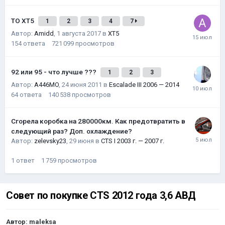
ТО XT5
1
2
3
4
7
Автор:
Amidd
,
1 августа 2017
в
XT5
154
ответа
721 099
просмотров
92 или 95 - что лучше ???
1
2
3
Автор:
A446MO
,
24 июня 2011
в
Escalade III 2006 — 2014
64
ответа
140 538
просмотров
Сгорела коробка на 280000км. Как предотвратить в
следующий раз? Доп. охлаждение?
Автор:
zelevsky23
,
29 июня
в
CTS I 2003 г. — 2007 г.
1
ответ
1 759
просмотров
Совет по покупке CTS 2012 года 3,6 АВД
Автор:
maleksa