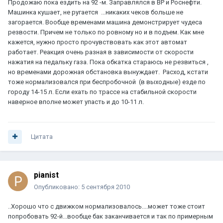
Продожаю пока ездить на 92 -м. Заправлялся в BP и Роснефти.
Машинка кушает, не ругается ...никаких чеков больше не
загорается. Вообще временами машина демонстрирует чудеса
резвости. Причем не только по ровному но и в подъем. Как мне
кажется, нужно просто прочувствовать как этот автомат
работает. Реакция очень разная в зависимости от скорости
нажатия на педальку газа. Пока обкатка стараюсь не резвиться ,
но временами дорожная обстановка вынуждает. Расход, кстати
тоже нормализовался при беспробочной (в выходные) езде по
городу 14-15 л. Если ехать по трассе на стабильной скорости
наверное вполне может упасть и до 10-11 л.
Цитата
pianist
Опубликовано:
5 сентября 2010
..Хорошо что с движком нормализовалось....может тоже стоит
попробовать 92-й...вообще бак заканчивается и так по примерным