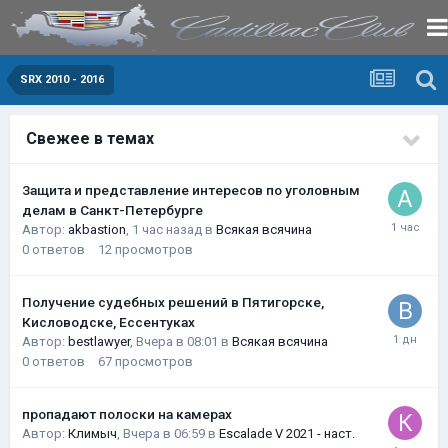
SRX 2010 - 2016
Свежее в темах
Защита и представление интересов по уголовным
делам в Санкт-Петербурге
Автор:
akbastion
,
1 час назад
в
Всякая всячина
0
ответов
12
просмотров
Получение судебных решений в Пятигорске,
Кисловодске, Ессентуках
Автор:
bestlawyer
,
Вчера в 08:01
в
Всякая всячина
0
ответов
67
просмотров
пропадают полоски на камерах
Автор:
Климыч
,
Вчера в 06:59
в
Escalade V 2021 - наст.