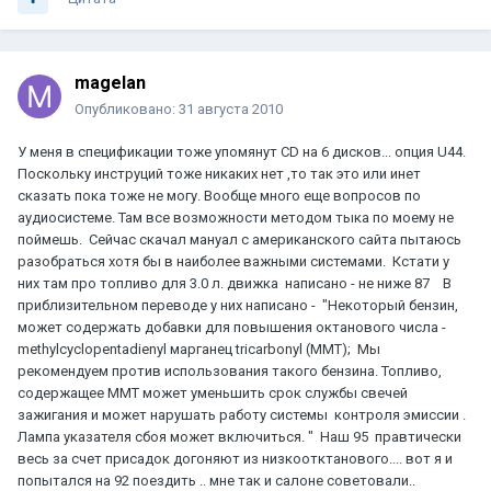
magelan
Опубликовано:
31 августа 2010
У меня в спецификации тоже упомянут CD на 6 дисков... опция U44.
Поскольку инструций тоже никаких нет ,то так это или инет
сказать пока тоже не могу. Вообще много еще вопросов по
аудиосистеме. Там все возможности методом тыка по моему не
поймешь. Сейчас скачал мануал с американского сайта пытаюсь
разобраться хотя бы в наиболее важными системами. Кстати у
них там про топливо для 3.0 л. движка написано - не ниже 87 В
приблизительном переводе у них написано - "Некоторый бензин,
может содержать добавки для повышения октанового числа -
methylcyclopentadienyl марганец tricarbonyl (MMT); Мы
рекомендуем против использования такого бензина. Топливо,
содержащее MMT может уменьшить срок службы свечей
зажигания и может нарушать работу системы контроля эмиссии .
Лампа указателя сбоя может включиться. " Наш 95 правтически
весь за счет присадок догоняют из низкоотктанового.... вот я и
попытался на 92 поездить .. мне так и салоне советовали..