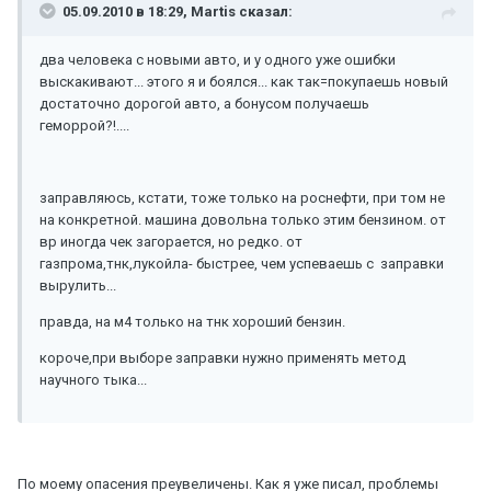
05.09.2010 в 18:29, Martis сказал:
два человека с новыми авто, и у одного уже ошибки
выскакивают... этого я и боялся... как так=покупаешь новый
достаточно дорогой авто, а бонусом получаешь
геморрой?!....
заправляюсь, кстати, тоже только на роснефти, при том не
на конкретной. машина довольна только этим бензином. от
вр иногда чек загорается, но редко. от
газпрома,тнк,лукойла- быстрее, чем успеваешь с заправки
вырулить...
правда, на м4 только на тнк хороший бензин.
короче,при выборе заправки нужно применять метод
научного тыка...
По моему опасения преувеличены. Как я уже писал, проблемы