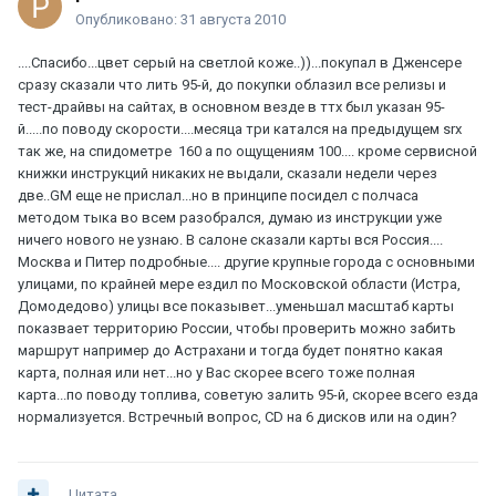
Опубликовано:
31 августа 2010
....Спасибо...цвет серый на светлой коже..))...покупал в Дженсере
сразу сказали что лить 95-й, до покупки облазил все релизы и
тест-драйвы на сайтах, в основном везде в ттх был указан 95-
й.....по поводу скорости....месяца три катался на предыдущем srx
так же, на спидометре 160 а по ощущениям 100.... кроме сервисной
книжки инструкций никаких не выдали, сказали недели через
две..GM еще не прислал...но в принципе посидел с полчаса
методом тыка во всем разобрался, думаю из инструкции уже
ничего нового не узнаю. В салоне сказали карты вся Россия....
Москва и Питер подробные.... другие крупные города с основными
улицами, по крайней мере ездил по Московской области (Истра,
Домодедово) улицы все показывет...уменьшал масштаб карты
показвает территорию России, чтобы проверить можно забить
маршрут например до Астрахани и тогда будет понятно какая
карта, полная или нет...но у Вас скорее всего тоже полная
карта...по поводу топлива, советую залить 95-й, скорее всего езда
нормализуется. Встречный вопрос, CD на 6 дисков или на один?
Цитата