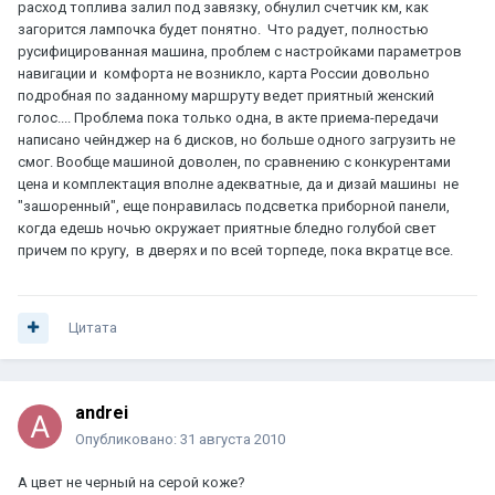
расход топлива залил под завязку, обнулил счетчик км, как
загорится лампочка будет понятно. Что радует, полностью
русифицированная машина, проблем с настройками параметров
навигации и комфорта не возникло, карта России довольно
подробная по заданному маршруту ведет приятный женский
голос.... Проблема пока только одна, в акте приема-передачи
написано чейнджер на 6 дисков, но больше одного загрузить не
смог. Вообще машиной доволен, по сравнению с конкурентами
цена и комплектация вполне адекватные, да и дизай машины не
"зашоренный", еще понравилась подсветка приборной панели,
когда едешь ночью окружает приятные бледно голубой свет
причем по кругу, в дверях и по всей торпеде, пока вкратце все.
Цитата
andrei
Опубликовано:
31 августа 2010
А цвет не черный на серой коже?