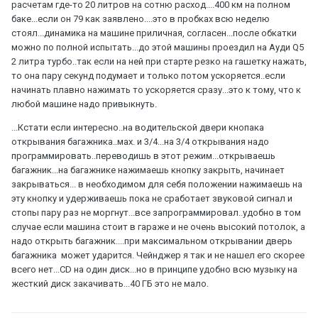
расчетам где-то 20 литров на сотню расход....400 км на полном
баке...если он 79 как заявлено....это в пробках всю неделю
стоял...динамика на машине приличная, согласен...после обкатки
можно по полной испытать...до этой машины проездил на Ауди Q5
2 литра турбо..так если на ней при старте резко на гашетку нажать,
то она пару секунд подумает и только потом ускоряется..если
начинать плавно нажимать то ускоряется сразу...это к тому, что к
любой машине надо привыкнуть.
...Кстати если интересно..на водительской двери кнопака
открывания багажника..мах. и 3/4...на 3/4 открывания надо
программировать..переводишь в этот режим...открываешь
багажник...на багажнике нажимаешь кнопку закрыть, начинает
закрываться... в необходимом для себя положении нажимаешь на
эту кнопку и удерживаешь пока не сработает звуковой сигнал и
стопы пару раз не моргнут...все запрограммировал..удобно в том
случае если машина стоит в гараже и не очень высокий потолок, а
надо открыть багажник....при максимальном открывании дверь
багажника может ударится. Чейнджер я так и не нашел его скорее
всего нет...CD на один диск...но в принципе удобно всю музыку на
жесткий диск закачивать...40 ГБ это не мало.