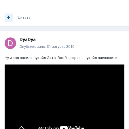
Цитата
DyaDya
Опубликовано:
31 августа 2010
Ну и зря залили лукойл Экто. Вообще зря на лукойл заезжаете.