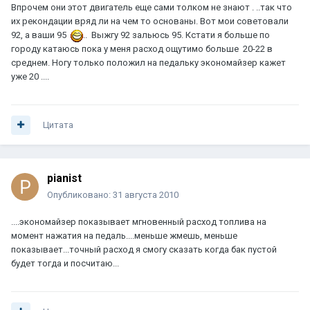
Впрочем они этот двигатель еще сами толком не знают . ..так что
их рекондации вряд ли на чем то основаны. Вот мои советовали
92, а ваши 95
.. Выжгу 92 зальюсь 95. Кстати я больше по
городу катаюсь пока у меня расход ощутимо больше 20-22 в
среднем. Ногу только положил на педальку экономайзер кажет
уже 20 ....
Цитата
pianist
Опубликовано:
31 августа 2010
....экономайзер показывает мгновенный расход топлива на
момент нажатия на педаль....меньше жмешь, меньше
показывает...точный расход я смогу сказать когда бак пустой
будет тогда и посчитаю...