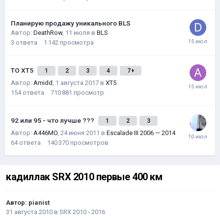
Планирую продажу уникального BLS
Автор:
DeathRow
,
11 июля
в
BLS
3
ответа
1 142
просмотра
ТО XT5
1
2
3
4
7
Автор:
Amidd
,
1 августа 2017
в
XT5
154
ответа
710 881
просмотр
92 или 95 - что лучше ???
1
2
3
Автор:
A446MO
,
24 июня 2011
в
Escalade III 2006 — 2014
64
ответа
140 370
просмотров
кадиллак SRX 2010 первые 400 км
Автор:
pianist
31 августа 2010
в
SRX 2010 - 2016