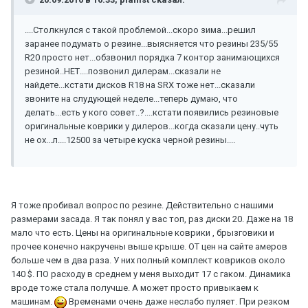
....Столкнулся с такой проблемой...скоро зима...решил
заранее подумать о резине...выясняется что резины 235/55
R20 просто нет...обзвонил порядка 7 контор занимающихся
резиной..НЕТ....позвонил дилерам...сказали не
найдете...кстати дисков R18 на SRX тоже нет...сказали
звоните на слудующей неделе...теперь думаю, что
делать...есть у кого совет..?....кстати появились резиновые
оригинальные коврики у дилеров...когда сказали цену..чуть
не ох...л....12500 за четыре куска черной резины....
Я тоже пробивал вопрос по резине. Действительно с нашими
размерами засада. Я так понял у вас топ, раз диски 20. Даже на 18
мало что есть. Цены на оригинальные коврики , брызговики и
прочее конечно накручены выше крыше. ОТ цен на сайте амеров
больше чем в два раза. У них полный комплект ковриков около
140 $. ПО расходу в среднем у меня выходит 17 с гаком. Динамика
вроде тоже стала получше. А может просто привыкаем к
машинам.
Временами очень даже неслабо пуляет. При резком