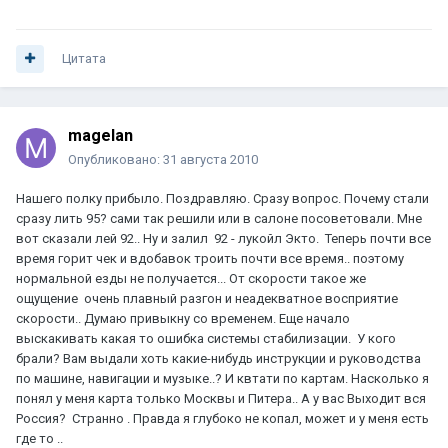
Цитата
magelan
Опубликовано:
31 августа 2010
Нашего полку прибыло. Поздравляю. Сразу вопрос. Почему стали
сразу лить 95? сами так решили или в салоне посоветовали. Мне
вот сказали лей 92.. Ну и залил 92 - лукойл Экто. Теперь почти все
время горит чек и вдобавок троить почти все время.. поэтому
нормальной езды не получается... От скорости такое же
ощущение очень плавный разгон и неадекватное восприятие
скорости.. Думаю привыкну со временем. Еще начало
выскакивать какая то ошибка системы стабилизации. У кого
брали? Вам выдали хоть какие-нибудь инструкции и руководства
по машине, навигации и музыке..? И квтати по картам. Насколько я
понял у меня карта только Москвы и Питера.. А у вас Выходит вся
Россия? Странно . Правда я глубоко не копал, может и у меня есть
где то ..