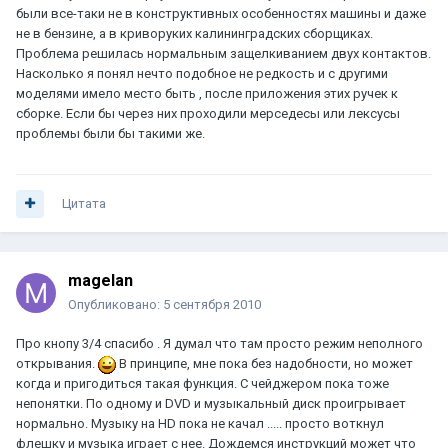
были все-таки не в конструктивных особенностях машины и даже
не в бензине, а в криворуких калининградских сборщиках.
Проблема решилась нормальным защелкиванием двух контактов.
Насколько я понял нечто подобное не редкость и с другими
моделями имело место быть , после приложения этих ручек к
сборке. Если бы через них проходили мерседесы или лексусы
проблемы были бы такими же.
Цитата
magelan
Опубликовано:
5 сентября 2010
Про кнопу 3/4 спасибо . Я думал что там просто режим неполного
открывания.
В принципе, мне пока без надобности, но может
когда и пригодиться такая функция. С чейджером пока тоже
непонятки. По одному и DVD и музыкальный диск проигрывает
нормально. Музыку на HD пока не качал ..... просто воткнул
флешку и музыка играет с нее. Дождемся инструкций может что