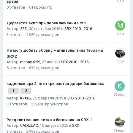
время
0
ответов
61
просмотр
Дергается акпп при переключении Srx 2
Автор:
525i
,
30 сентября 2016
в
SRX 2010 - 2016
3
ответа
2 080
просмотров
Не могу добить сборку магнитолы типа Тесла на
SRX2
Автор:
mironyuk59
,
27 июля
в
SRX 2010 - 2016
5
ответов
630
просмотров
кадиллак срх 2 не открывается дверь багажника
1
2
Автор:
Князь
,
26 февраля 2019
в
SRX 2010 - 2016
38
ответов
252 630
просмотров
Разделительная сетка в багажник на SRX 1
Автор:
CADILLAC
,
10 августа 2025
в
SRX
3
ответа
2 998
просмотров