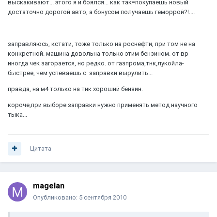
выскакивают... этого я и боялся... как так=покупаешь новый
достаточно дорогой авто, а бонусом получаешь геморрой?!....
заправляюсь, кстати, тоже только на роснефти, при том не на
конкретной. машина довольна только этим бензином. от вр
иногда чек загорается, но редко. от газпрома,тнк,лукойла-
быстрее, чем успеваешь с заправки вырулить...
правда, на м4 только на тнк хороший бензин.
короче,при выборе заправки нужно применять метод научного
тыка...
Цитата
magelan
Опубликовано:
5 сентября 2010