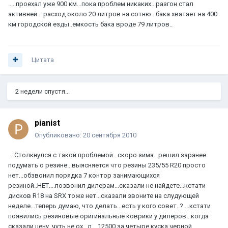
.....проехал уже 900 км...пока проблем никаких...разгон стал
активней... расход около 20 литров на сотню...бака хватает на 400
км городской езды..емкость бака вроде 79 литров..
Цитата
2 недели спустя...
pianist
Опубликовано:
20 сентября 2010
....Столкнулся с такой проблемой...скоро зима...решил заранее
подумать о резине...выясняется что резины 235/55 R20 просто
нет...обзвонил порядка 7 контор занимающихся
резиной..НЕТ....позвонил дилерам...сказали не найдете...кстати
дисков R18 на SRX тоже нет...сказали звоните на слудующей
неделе...теперь думаю, что делать...есть у кого совет..?....кстати
появились резиновые оригинальные коврики у дилеров...когда
сказали цену..чуть не ох...л....12500 за четыре куска черной