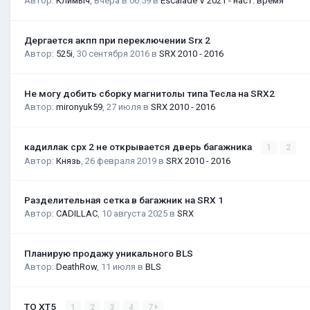
Автор:
Климыч
,
Вчера в 06:59
в
Escalade V 2021 - наст. время
Дергается акпп при переключении Srx 2
Автор:
525i
,
30 сентября 2016
в
SRX 2010 - 2016
Не могу добить сборку магнитолы типа Тесла на SRX2
Автор:
mironyuk59
,
27 июля
в
SRX 2010 - 2016
кадиллак срх 2 не открывается дверь багажника
1
2
Автор:
Князь
,
26 февраля 2019
в
SRX 2010 - 2016
Разделительная сетка в багажник на SRX 1
Автор:
CADILLAC
,
10 августа 2025
в
SRX
Планирую продажу уникального BLS
Автор:
DeathRow
,
11 июля
в
BLS
ТО XT5
1
2
3
4
7