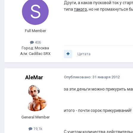
Други, а каков пусковой ток у ст
типа
такого
, но не промахнуться б
Full Member
406
Город: Москва
А/м: Cadillac SRX
Цитата
AleMar
Опубликовано:
31 января 2012
за эти деньги можно прикурить м
итого - почти сорок прикуриваний!
General Member
19,1k
С учетом количества действительн