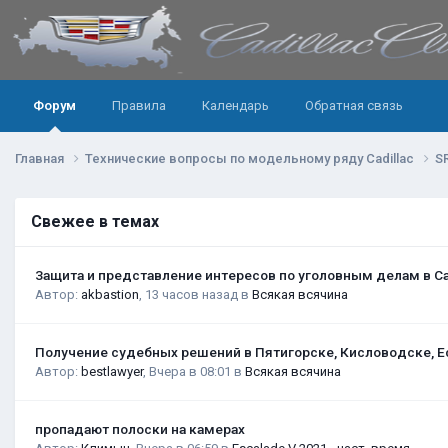
Форум
Правила
Календарь
Обратная связь
Главная
Технические вопросы по модельному ряду Cadillac
S
Свежее в темах
Защита и представление интересов по уголовным делам в С
Автор:
akbastion
,
13 часов назад
в
Всякая всячина
Получение судебных решений в Пятигорске, Кисловодске, Е
Автор:
bestlawyer
,
Вчера в 08:01
в
Всякая всячина
пропадают полоски на камерах