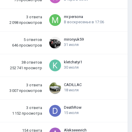
mr.persona
3
ответа
В воскресенье в 17:06
2 098
просмотров
mironyuk59
5
ответов
31 июля
646
просмотров
kletchatyi1
38
ответов
30 июля
252 741
просмотр
CADILLAC
3
ответа
18 июля
3 007
просмотров
DeathRow
3
ответа
15 июля
1 152
просмотра
Alekseeevich
154
ответа