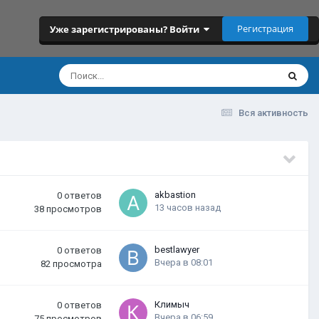
Регистрация
Уже зарегистрированы? Войти
Вся активность
akbastion
0
ответов
13 часов назад
38
просмотров
bestlawyer
0
ответов
Вчера в 08:01
82
просмотра
Климыч
0
ответов
Вчера в 06:59
75
просмотров