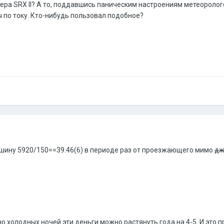
артера SRX II? А то, поддавшись паническим настроениям метеороло
ы по току. Кто-нибудь пользовал подобное?
ашину 5920/150==39.46(6) в периоде раз от проезжающего мимо
дж
о холодных ночей эти деньги можно растянуть года на 4-5. И это 