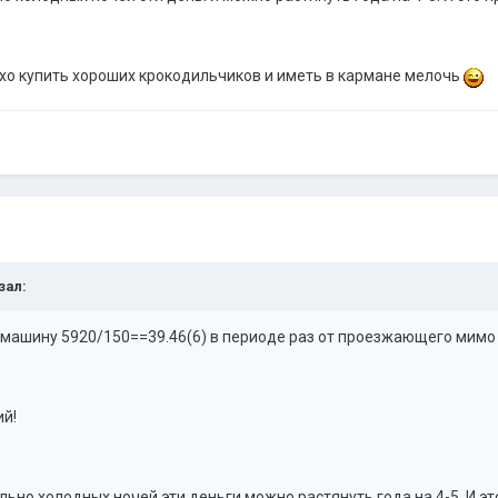
о купить хороших крокодильчиков и иметь в кармане мелочь
зал:
ь машину 5920/150==39.46(6) в периоде раз от проезжающего мим
ий!
льно холодных ночей эти деньги можно растянуть года на 4-5. И э