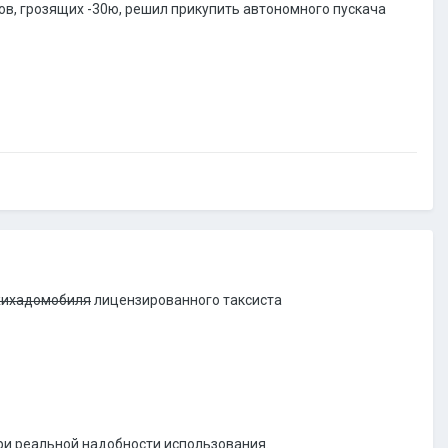
гов, грозящих -30ю, решил прикупить автономного пускача
ихадомобиля
лицензированного таксиста
при реальной надобности использования.