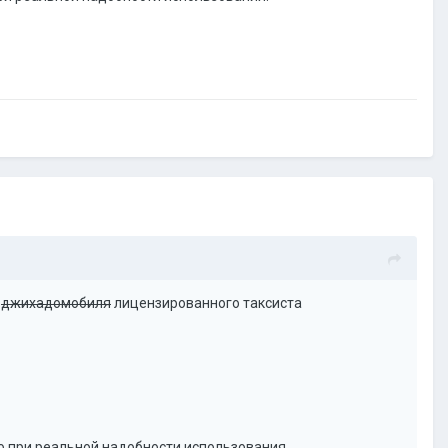
о
джихадомобиля
лицензированного таксиста
то при реальной надобности использования.