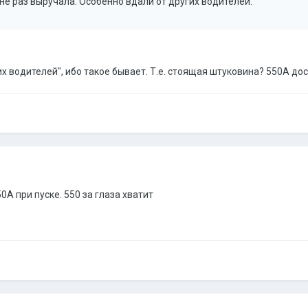
не раз выручала. Особенно вдали от других водителей.
их водителей", ибо такое бывает. Т.е. стоящая штуковина? 550А до
0А при пуске. 550 за глаза хватит