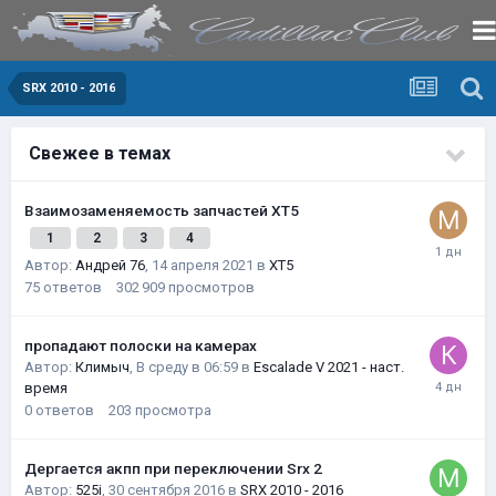
SRX 2010 - 2016
Свежее в темах
Взаимозаменяемость запчастей XT5
1
2
3
4
Автор:
Андрей 76
,
14 апреля 2021
в
XT5
75
ответов
302 909
просмотров
пропадают полоски на камерах
Автор:
Климыч
,
В среду в 06:59
в
Escalade V 2021 - наст.
время
0
ответов
203
просмотра
Дергается акпп при переключении Srx 2
Автор:
525i
,
30 сентября 2016
в
SRX 2010 - 2016