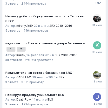
3
ответа
2 194
просмотра
Не могу добить сборку магнитолы типа Тесла на
SRX2
Автор:
mironyuk59
,
27 июля
в
SRX 2010 - 2016
5
ответов
746
просмотров
кадиллак срх 2 не открывается дверь багажника
1
2
Автор:
Князь
,
26 февраля 2019
в
SRX 2010 - 2016
38
ответов
291 953
просмотра
Разделительная сетка в багажник на SRX 1
Автор:
CADILLAC
,
10 августа 2025
в
SRX
3
ответа
3 071
просмотр
Планирую продажу уникального BLS
Автор:
DeathRow
,
11 июля
в
BLS
3
ответа
1 214
просмотров