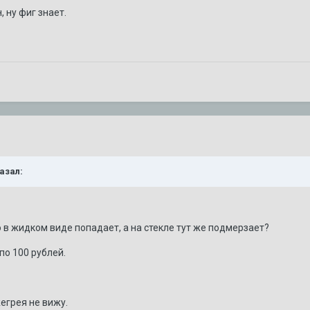
, ну фиг знает.
казал:
ло в жидком виде попадает, а на стекле тут же подмерзает?
по 100 рублей.
егрея не вижу.