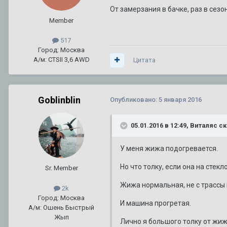
От замерзания в бачке, раз в сезон
Member
517
Город: Москва
А/м: CTSII 3,6 AWD
Цитата
Goblinblin
Опубликовано:
5 января 2016
05.01.2016 в 12:49, Виталяс с
У меня жижа подогревается.
Но что толку, если она на стек
Sr. Member
Жижа нормальная, не с трассы 
2k
Город: Москва
И машина прогретая.
А/м: Ошень Быстрый
Жып
Лично я большого толку от жиж