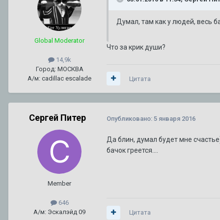
Думал, там как у людей, весь ба
Global Moderator
Что за крик души?
14,9k
Город: МОСКВА
А/м: cadillac escalade
Цитата
Сергей Питер
Опубликовано:
5 января 2016
Да блин, думал будет мне счастье))
бачок греется....
Member
646
А/м: Эскалэйд 09
Цитата