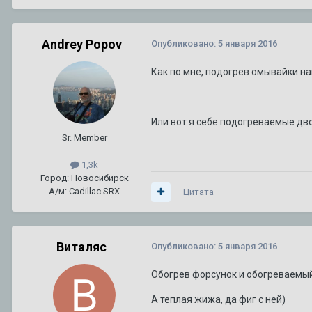
Andrey Popov
Опубликовано:
5 января 2016
Как по мне, подогрев омывайки на
Или вот я себе подогреваемые дво
Sr. Member
1,3k
Город: Новосибирск
А/м: Cadillac SRX
Цитата
Виталяс
Опубликовано:
5 января 2016
Обогрев форсунок и обогреваемый 
А теплая жижа, да фиг с ней)