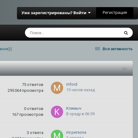
Регистрация
Уже зарегистрированы? Войти
моя(((
Вся активность
mford
75
ответов
15 часов назад
295 064
просмотра
Климыч
0
ответов
В среду в 06:59
167
просмотров
mr.persona
3
ответа
2 августа