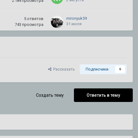
2 184
просмотра
mironyuk59
5
ответов
31 июля
743
просмотра
kletchatyi1
38
ответов
30 июля
291 754
просмотра
CADILLAC
3
ответа
Рассказать
Подписчики
6
18 июля
3 070
просмотров
DeathRow
3
ответа
Создать тему
Ответить в тему
15 июля
1 211
просмотров
Alekseeevich
154
ответа
15 июля
720 934
просмотра