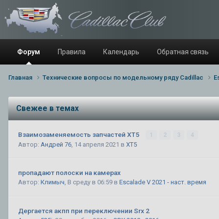
Форум
Правила
Календарь
Обратная связь
Главная
Технические вопросы по модельному ряду Cadillac
E
Свежее в темах
Взаимозаменяемость запчастей XT5
1
2
3
4
Автор:
Андрей 76
,
14 апреля 2021
в
XT5
пропадают полоски на камерах
Автор:
Климыч
,
В среду в 06:59
в
Escalade V 2021 - наст. время
Дергается акпп при переключении Srx 2