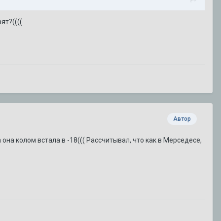
ят?((((
Автор
а она колом встала в -18((( Рассчитывал, что как в Мерседесе,