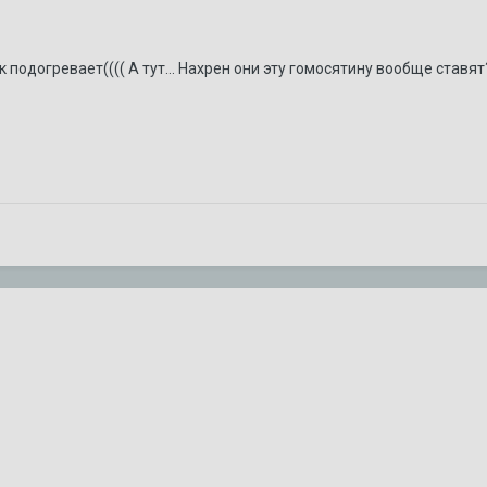
 подогревает(((( А тут... Нахрен они эту гомосятину вообще ставят?
щий раз? Доп. охлаждение?