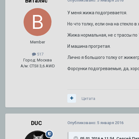
Виталяс
Опубликовано:
5 января 2016
У меня жижа подогревается.
Но что толку, если она на стекло 
Жижа нормальная, не с трассы по 
Member
И машина прогретая.
517
Лично я большого толку от жижегр
Город: Москва
А/м: CTSII 3,6 AWD
Форсунки подогреваемые, да, хор
Цитата
DUC
Опубликовано:
5 января 2016
05.01.2016 в 11:54, Сергей Пи