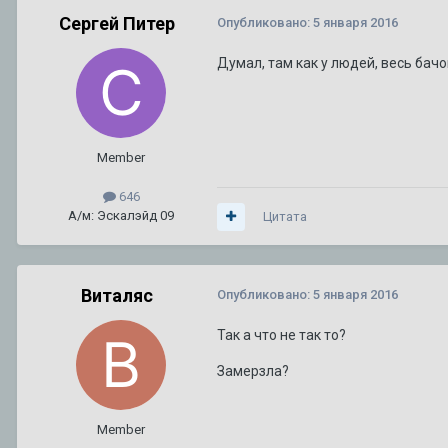
92 или 95 - что лучше ???
1
2
3
Сергей Питер
Опубликовано:
5 января 2016
Автор:
A446MO
,
24 июня 2011
в
Escalade III 2006 — 2014
Думал, там как у людей, весь бачок
Сгорела коробка на 280000км. Как предотвратить в следую
Автор:
zelevsky23
,
29 июня
в
CTS I 2003 г. — 2007 г.
(и ещё 2)
cts
2005
Member
646
А/м: Эскалэйд 09
Цитата
Виталяс
Опубликовано:
5 января 2016
Так а что не так то?
Замерзла?
Member