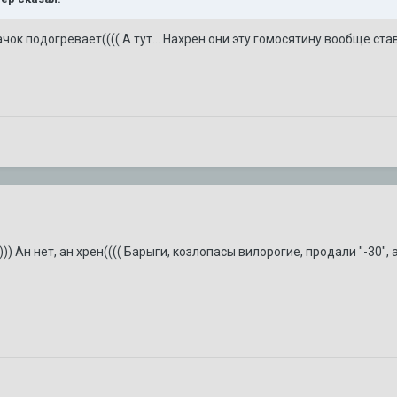
чок подогревает(((( А тут... Нахрен они эту гомосятину вообще став
) Ан нет, ан хрен(((( Барыги, козлопасы вилорогие, продали "-30", 