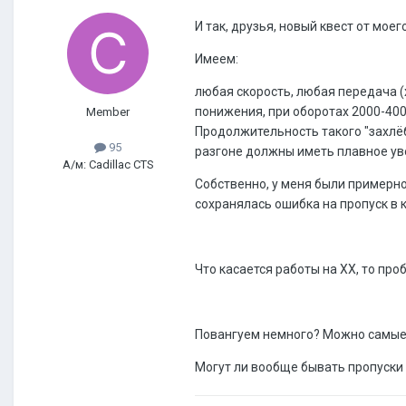
И так, друзья, новый квест от моег
Имеем:
любая скорость, любая передача (х
понижения, при оборотах 2000-400
Member
Продолжительность такого "захлёб
95
разгоне должны иметь плавное уве
А/м: Cadillac CTS
Собственно, у меня были примерно
сохранялась ошибка на пропуск в к
Что касается работы на ХХ, то пр
Повангуем немного? Можно самые 
Могут ли вообще бывать пропуски