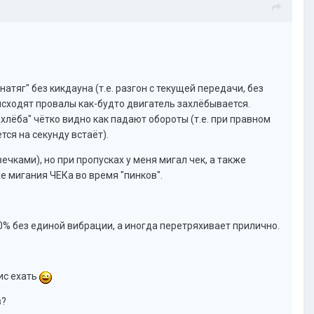
атяг" без кикдауна (т.е. разгон с текущей передачи, без
исходят провалы как-будто двигатель захлёбывается.
хлёба" чётко видно как падают обороты (т.е. при правном
ся на секунду встаёт).
чками), но при пропусках у меня мигал чек, а также
же мигания ЧЕКа во время "пинков".
00% без единой вибрации, а иногда перетряхивает прилично.
ис ехать
в?