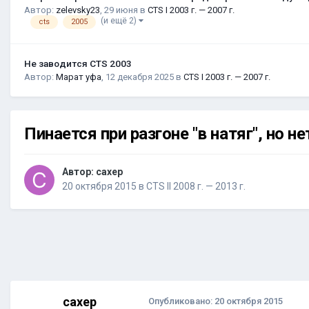
Автор:
zelevsky23
,
29 июня
в
CTS I 2003 г. — 2007 г.
(и ещё 2)
cts
2005
Не заводится CTS 2003
Автор:
Марат уфа
,
12 декабря 2025
в
CTS I 2003 г. — 2007 г.
Пинается при разгоне "в натяг", но н
Автор:
caxep
20 октября 2015
в
CTS II 2008 г. — 2013 г.
caxep
Опубликовано:
20 октября 2015