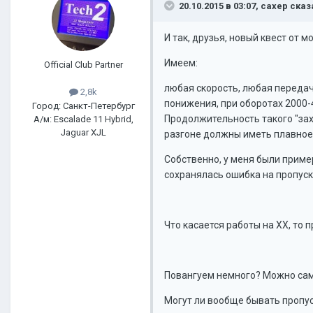
20.10.2015 в 03:07, caxep сказ
И так, друзья, новый квест от м
Имеем:
Official Club Partner
любая скорость, любая передача
2,8k
понижения, при оборотах 2000-
Город: Санкт-Петербург
Продолжительность такого "захл
А/м: Escalade 11 Hybrid,
Jaguar XJL
разгоне должны иметь плавное 
Собственно, у меня были пример
сохранялась ошибка на пропуск 
Что касается работы на ХХ, то
Повангуем немного? Можно самы
Могут ли вообще бывать пропус