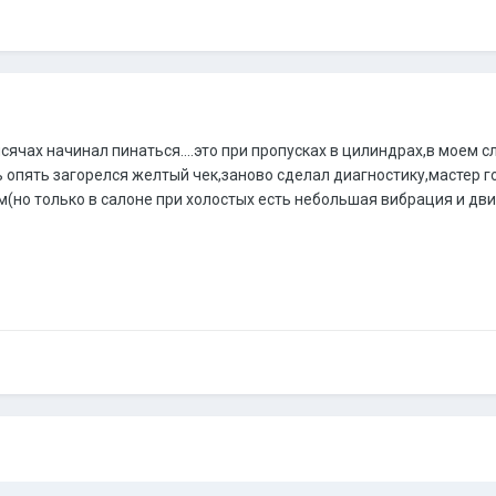
ысячах начинал пинаться....это при пропусках в цилиндрах,в моем 
ь опять загорелся желтый чек,заново сделал диагностику,мастер г
орм(но только в салоне при холостых есть небольшая вибрация и дв