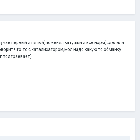
случае первый и пятый)поменял катушки и все норм)сделали
оворит что-то с катализатором,мол надо какую то обманку
иг подтраевает)