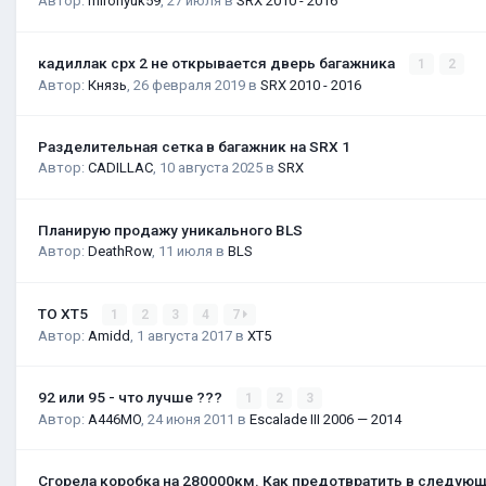
Автор:
mironyuk59
,
27 июля
в
SRX 2010 - 2016
кадиллак срх 2 не открывается дверь багажника
1
2
Автор:
Князь
,
26 февраля 2019
в
SRX 2010 - 2016
Разделительная сетка в багажник на SRX 1
Автор:
CADILLAC
,
10 августа 2025
в
SRX
Планирую продажу уникального BLS
Автор:
DeathRow
,
11 июля
в
BLS
ТО XT5
1
2
3
4
7
Автор:
Amidd
,
1 августа 2017
в
XT5
92 или 95 - что лучше ???
1
2
3
Автор:
A446MO
,
24 июня 2011
в
Escalade III 2006 — 2014
Сгорела коробка на 280000км. Как предотвратить в следую