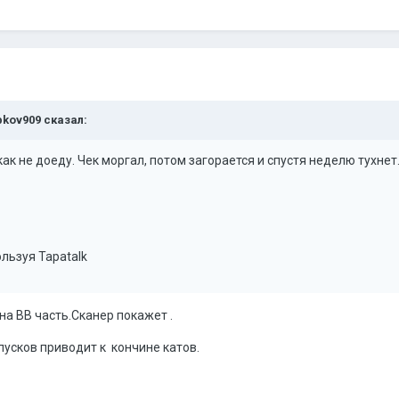
obkov909 сказал:
как не доеду. Чек моргал, потом загорается и спустя неделю тухнет
льзуя Tapatalk
на ВВ часть.Сканер покажет .
пусков приводит к кончине катов.