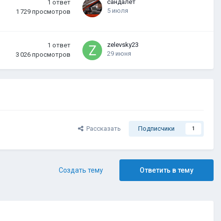
сандалет
1
ответ
5 июля
1 729
просмотров
zelevsky23
1
ответ
29 июня
3 026
просмотров
Рассказать
Подписчики
1
Создать тему
Ответить в тему