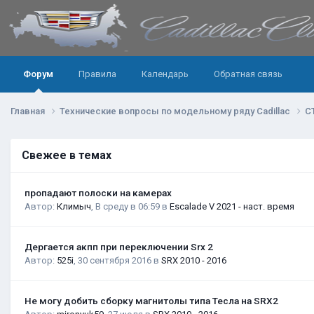
Форум
Правила
Календарь
Обратная связь
Главная
Технические вопросы по модельному ряду Cadillac
C
Свежее в темах
пропадают полоски на камерах
Автор:
Климыч
,
В среду в 06:59
в
Escalade V 2021 - наст. время
Дергается акпп при переключении Srx 2
Автор:
525i
,
30 сентября 2016
в
SRX 2010 - 2016
Не могу добить сборку магнитолы типа Тесла на SRX2