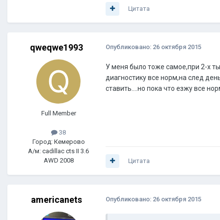
Цитата
qweqwe1993
Опубликовано:
26 октября 2015
У меня было тоже самое,при 2-х т
диагностику все норм,на след ден
ставить....но пока что езжу все н
Full Member
38
Город: Кемерово
А/м: cadillac cts II 3.6
AWD 2008
Цитата
americanets
Опубликовано:
26 октября 2015