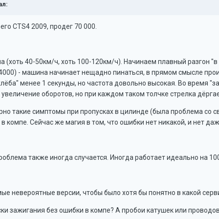
ал:
оего CTS4 2009, продег 70 000.
 (хоть 40-50км/ч, хоть 100-120км/ч). Начинаем плавный разгон "в н
4000) - машина начинает нещадно пинаться, в прямом смысле про
ёба" менее 1 секунды, но частота довольно высокая. Во время "за
увеличение оборотов, но при каждом таком толчке стрелка дёргает
но такие симптомы при пропусках в цилинде (была проблема со све
в компе. Сейчас же магия в том, что ошибки нет никакой, и нет да
 проблема также иногда случается. Иногда работает идеально на 1
е невероятные версии, чтобы было хотя бы понятно в какой серв
ки зажигания без ошибки в компе? А пробои катушек или проводо