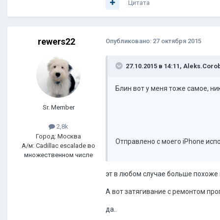
Цитата
rewers22
Опубликовано:
27 октября 2015
27.10.2015 в 14:11, Aleks.Cor
Блин вот у меня тоже самое, ни
Sr. Member
2,8k
Город: Москва
Отправлено с моего iPhone испо
А/м: Cadillac escalade во
множественном числе
эт в любом случае больше похоже 
А вот затягивание с ремонтом про
да..