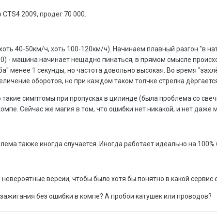
о CTS4 2009, продег 70 000.
оть 40-50км/ч, хоть 100-120км/ч). Начинаем плавный разгон "в натя
0) - машина начинает нещадно пинаться, в прямом смысле происх
а" менее 1 секунды, но частота довольно высокая. Во время "захлё
личение оборотов, но при каждом таком толчке стрелка дёргается 
 такие симптомы при пропусках в цилинде (была проблема со свечка
омпе. Сейчас же магия в том, что ошибки нет никакой, и нет даже 
облема также иногда случается. Иногда работает идеально на 100%
невероятные версии, чтобы было хотя бы понятно в какой сервис 
 зажигания без ошибки в компе? А пробои катушек или проводов?