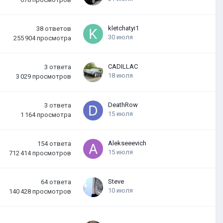
kletchatyi1
38
ответов
30 июля
255 904
просмотра
CADILLAC
3
ответа
18 июля
3 029
просмотров
DeathRow
3
ответа
15 июля
1 164
просмотра
Alekseeevich
154
ответа
15 июля
712 414
просмотров
Steve
64
ответа
10 июля
140 428
просмотров