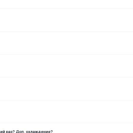
щий раз? Доп. охлаждение?