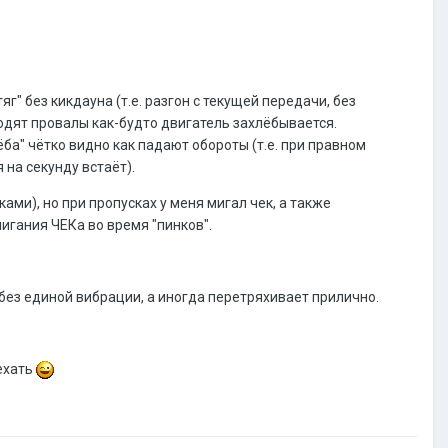
г" без кикдауна (т.е. разгон с текущей передачи, без
одят провалы как-будто двигатель захлёбывается.
ба" чётко видно как падают обороты (т.е. при правном
на секунду встаёт).
ми), но при пропусках у меня мигал чек, а также
мигания ЧЕКа во время "пинков".
 без единой вибрации, а иногда перетряхивает прилично.
ехать