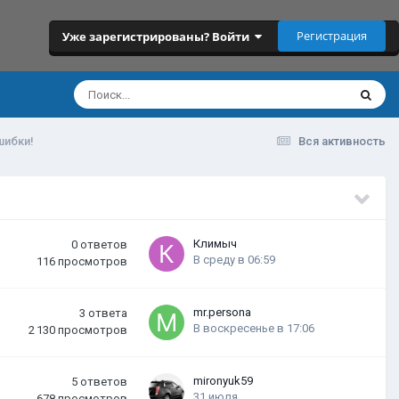
Регистрация
Уже зарегистрированы? Войти
шибки!
Вся активность
Климыч
0
ответов
В среду в 06:59
116
просмотров
mr.persona
3
ответа
В воскресенье в 17:06
2 130
просмотров
mironyuk59
5
ответов
31 июля
678
просмотров