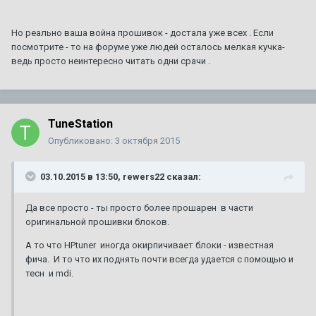
Но реально ваша война прошивок - достала уже всех . Если
посмотрите - то на форуме уже людей осталось мелкая кучка-
ведь просто неинтересно читать одни срачи .
TuneStation
Опубликовано:
3 октября 2015
03.10.2015 в 13:50, rewers22 сказал:
Да все просто - ты просто более прошарен в части
оригинальной прошивки блоков.
А то что HPtuner иногда окирпичивает блоки - известная
фича. И то что их поднять почти всегда удается с помощью и
тесн и mdi.