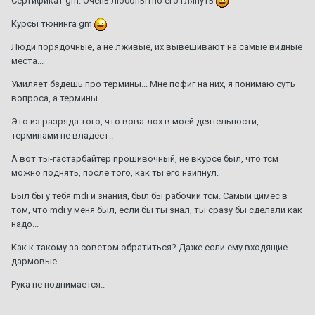
Сертификат gm. Очень любопытно его глянуть
Курсы тюнинга gm
Люди порядочные, а не лживые, их вывешивают на самые видные
места...
Умиляет бздешь про термины... Мне пофиг на них, я понимаю суть
вопроса, а термины...
Это из разряда того, что вова-лох в моей деятельности,
терминами не владеет..
А вот ты-гастарбайтер прошивочный, не вкурсе был, что тсм
можно поднять, после того, как ты его наипнул.
Был бы у тебя mdi и знания, был бы рабочий тсм. Самый цимес в
том, что mdi у меня был, если бы ты знал, ты сразу бы сделали как
надо...
Как к такому за советом обратиться? Даже если ему входящие
дармовые...
Рука не поднимается..