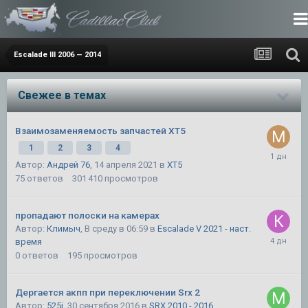
Escalade III 2006 — 2014
Свежее в темах
Взаимозаменяемость запчастей XT5
1
2
3
4
Автор:
Андрей 76
,
14 апреля 2021
в
XT5
75
ответов
301 410
просмотров
пропадают полоски на камерах
Автор:
Климыч
,
В среду в 06:59
в
Escalade V 2021 - наст.
время
0
ответов
195
просмотров
Дергается акпп при переключении Srx 2
Автор:
525i
,
30 сентября 2016
в
SRX 2010 - 2016