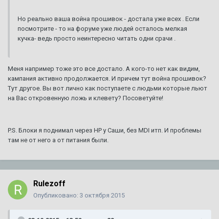
Но реально ваша война прошивок - достала уже всех . Если
посмотрите - то на форуме уже людей осталось мелкая
кучка- ведь просто неинтересно читать одни срачи .
Меня например тоже это все достало. А кого-то нет как видим,
кампания активно продолжается. И причем тут война прошивок?
Тут другое. Вы вот лично как поступаете с людьми которые льют
на Вас откровенную ложь и клевету? Посоветуйте!
P.S. Блоки я поднимал через HP у Саши, без MDI итп. И проблемы
там не от него а от питания были.
Rulezoff
Опубликовано:
3 октября 2015