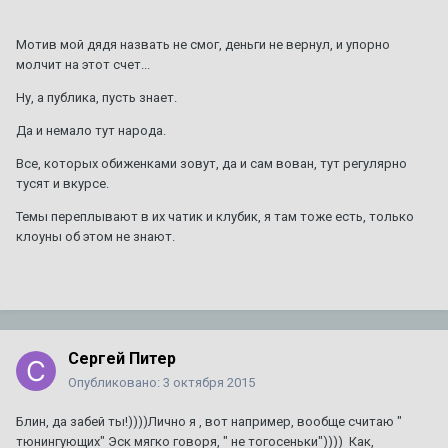
Мотив мой дядя назвать не смог, деньги не вернул, и упорно
молчит на этот счет...
Ну, а публика, пусть знает.
Да и немало тут народа.
Все, которых обиженками зовут, да и сам вован, тут регулярно
тусят и вкурсе.
Темы переплывают в их чатик и клубик, я там тоже есть, только
клоуны об этом не знают.
Сергей Питер
Опубликовано:
3 октября 2015
Блин, да забей ты!))))Лично я , вот например, вообще считаю "
тюнингующих" Эск мягко говоря, " не тогосеньки")))) Как,