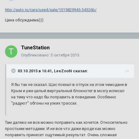
http://auto.ru/cars/used/sale/1015829945-34326b/
Цена обсуждаема)))
TuneStation
Опубликовано:
3 октября 2015
03.10.2015 в 16:41, LeeZooN сказал:
Я бы так не сказал. Щас поехал в отпуск на этом чемодане в
Крым и уже целый виртуальный блокнотег в мозгу исписал
на тему что надо бы поправить в поведении. Особенно
"радуют" обгоны на узких трассах.
Там далеко не все можно поправить как хочется. Относительно
простыми методами. И не все что даже вроде как можно
поправить принесет ощутимый результат. Очень сложная