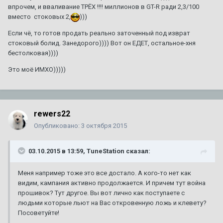
впрочем, и вваливание ТРЁХ !!!! миллионов в GT-R ради 2,3/100
вместо стоковых 2,
)))
Если чё, то готов продать реально заточенный под изврат
стоковый болид. Занедорого)))) Вот он ЕДЕТ, остальное-хня
бестолковая))))
Это моё ИМХО)))))
rewers22
Опубликовано:
3 октября 2015
03.10.2015 в 13:59, TuneStation сказал:
Меня например тоже это все достало. А кого-то нет как
видим, кампания активно продолжается. И причем тут война
прошивок? Тут другое. Вы вот лично как поступаете с
людьми которые льют на Вас откровенную ложь и клевету?
Посоветуйте!