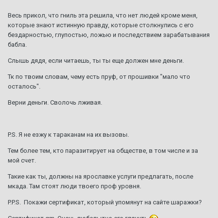
Весь прикол, что гниль эта решила, что нет людей кроме меня,
ТО XT5
1
2
3
4
7
которые знают истинную правду, которые столкнулись с его
бездарностью, глупостью, ложью и последствием зарабатывания
Автор:
Amidd
,
1 августа 2017
в
XT5
бабла.
154
ответа
721 136
просмотров
Слышь дядя, если читаешь, ты ты еще должен мне деньги.
92 или 95 - что лучше ???
1
2
3
Тк по твоим словам, чему есть пруф, от прошивки "мало что
Автор:
A446MO
,
24 июня 2011
в
Escalade III 2006 — 2014
осталось".
64
ответа
140 550
просмотров
Верни деньги. Сволочь лживая.
Сгорела коробка на 280000км. Как предотвратить в
следующий раз? Доп. охлаждение?
P.S. Я не езжу к тараканам на их вызовы.
Автор:
zelevsky23
,
29 июня
в
CTS I 2003 г. — 2007 г.
Тем более тем, кто паразитирует на обществе, в том числе и за
1
ответ
1 760
просмотров
мой счет.
Такие как ты, должны на ярославке услуги предлагать, после
мкада. Там стоят люди твоего проф уровня.
P.P.S. Покажи сертификат, который упомянут на сайте шаражки?