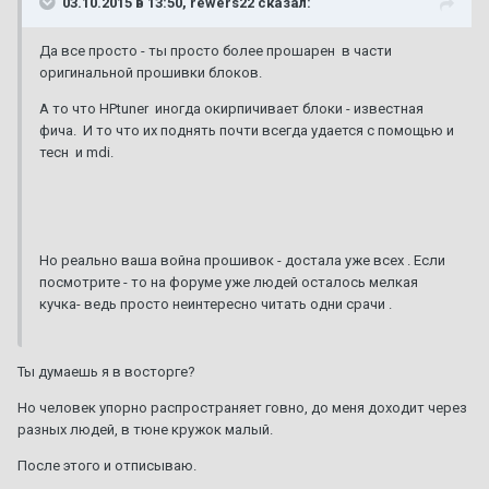
03.10.2015 в 13:50, rewers22 сказал:
Да все просто - ты просто более прошарен в части
оригинальной прошивки блоков.
А то что HPtuner иногда окирпичивает блоки - известная
фича. И то что их поднять почти всегда удается с помощью и
тесн и mdi.
Но реально ваша война прошивок - достала уже всех . Если
посмотрите - то на форуме уже людей осталось мелкая
кучка- ведь просто неинтересно читать одни срачи .
Ты думаешь я в восторге?
Но человек упорно распространяет говно, до меня доходит через
разных людей, в тюне кружок малый.
После этого и отписываю.