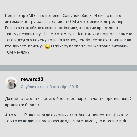
Поясню про MDI, кто не понял Сашиной обиды. Я лично не его
автомобиле три раза заваливал TCM и моторный контроллер.
Есть в автомобиле мелкие проблемки, которые приводят к
такому результату. Но не в этом суть. А в том что вопрос о замене
того и другого почему-то не ставился, тем более за счет Саши. Как
кто думает- почему?
И почему после такой же точно ситуации
TCM меняли?
rewers22
Опубликовано:
3 октября 2015
Да все просто - ты просто более прошарен в части оригинальной
прошивки блоков.
А то что HPtuner иногда окирпичивает блоки - известная фича. И
то что их поднять почти всегда удается с помощью и тесн и mdi.