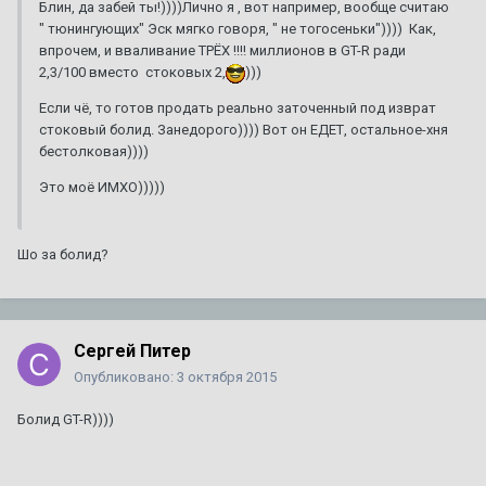
Блин, да забей ты!))))Лично я , вот например, вообще считаю
" тюнингующих" Эск мягко говоря, " не тогосеньки")))) Как,
впрочем, и вваливание ТРЁХ !!!! миллионов в GT-R ради
2,3/100 вместо стоковых 2,
)))
Если чё, то готов продать реально заточенный под изврат
стоковый болид. Занедорого)))) Вот он ЕДЕТ, остальное-хня
бестолковая))))
Это моё ИМХО)))))
Шо за болид?
Сергей Питер
Опубликовано:
3 октября 2015
Болид GT-R))))