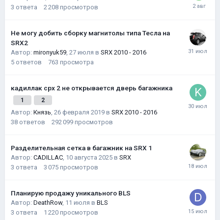
3
ответа
2 208
просмотров
Не могу добить сборку магнитолы типа Тесла на
SRX2
Автор:
mironyuk59
,
27 июля
в
SRX 2010 - 2016
5
ответов
763
просмотра
кадиллак срх 2 не открывается дверь багажника
1
2
Автор:
Князь
,
26 февраля 2019
в
SRX 2010 - 2016
38
ответов
292 099
просмотров
Разделительная сетка в багажник на SRX 1
Автор:
CADILLAC
,
10 августа 2025
в
SRX
3
ответа
3 075
просмотров
Планирую продажу уникального BLS
Автор:
DeathRow
,
11 июля
в
BLS
3
ответа
1 220
просмотров