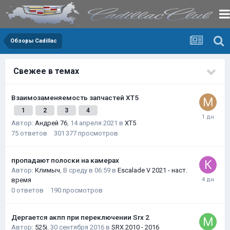
Обзоры Cadillac
Свежее в темах
Взаимозаменяемость запчастей XT5
1
2
3
4
Автор:
Андрей 76
,
14 апреля 2021
в
XT5
75
ответов
301 377
просмотров
пропадают полоски на камерах
Автор:
Климыч
,
В среду в 06:59
в
Escalade V 2021 - наст.
время
0
ответов
190
просмотров
Дергается акпп при переключении Srx 2
Автор:
525i
,
30 сентября 2016
в
SRX 2010 - 2016