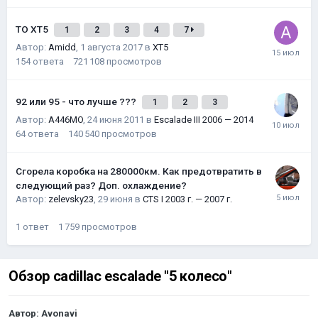
ТО XT5
1
2
3
4
7
Автор:
Amidd
,
1 августа 2017
в
XT5
154
ответа
721 108
просмотров
92 или 95 - что лучше ???
1
2
3
Автор:
A446MO
,
24 июня 2011
в
Escalade III 2006 — 2014
64
ответа
140 540
просмотров
Сгорела коробка на 280000км. Как предотвратить в
следующий раз? Доп. охлаждение?
Автор:
zelevsky23
,
29 июня
в
CTS I 2003 г. — 2007 г.
1
ответ
1 759
просмотров
Обзор cadillac escalade "5 колесо"
Автор:
Avonavi