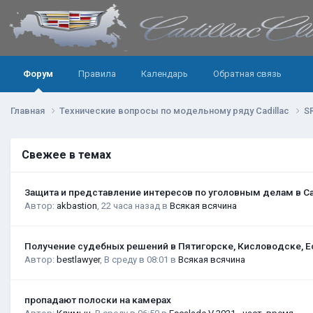
Форум
Правила
Календарь
Обратная связь
Главная
Технические вопросы по модельному ряду Cadillac
S
Свежее в темах
Защита и представление интересов по уголовным делам в С
Автор:
akbastion
,
22 часа назад
в
Всякая всячина
Получение судебных решений в Пятигорске, Кисловодске, Е
Автор:
bestlawyer
,
В среду в 08:01
в
Всякая всячина
пропадают полоски на камерах