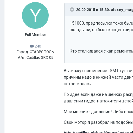
20.09.2015 в 15:30, alexey_ma
151000, предпосылки тоже были,
вкладыши, но был сконцентриров
Full Member
240
Кто сталкивался с кап ремонто
Город: СТАВРОПОЛЬ
А/м: Cadillac SRX 05
Выскажу свое мнение . SMT тут точ
причины надо в нижней части двиг
потрескалась .
По идее если даже на шейках распр
давлении гидро-натяжители цепей
Мое мнение - давление ! Либо насо
Свой мотор я разобрал из подобных