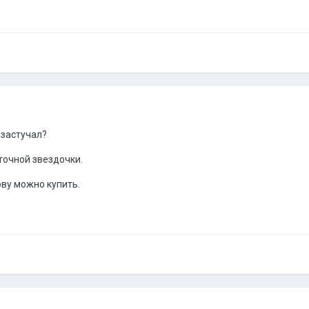
 застучал?
точной звездочки.
ову можно купить.