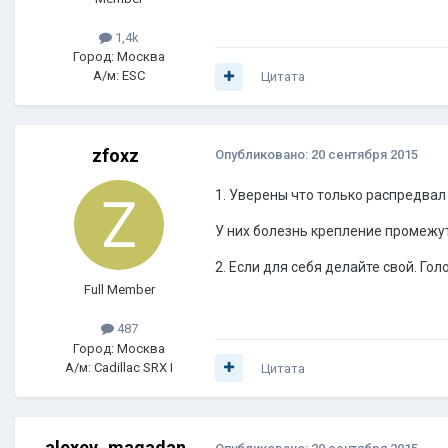
1,4k
Город: Москва
А/м: ESC
Цитата
zfoxz
Опубликовано:
20 сентября 2015
1. Уверены что только распредвал
У них болезнь крепление промежу
2. Если для себя делайте свой. Гол
Full Member
487
Город: Москва
А/м: Cadillac SRX I
Цитата
alexey_magadan