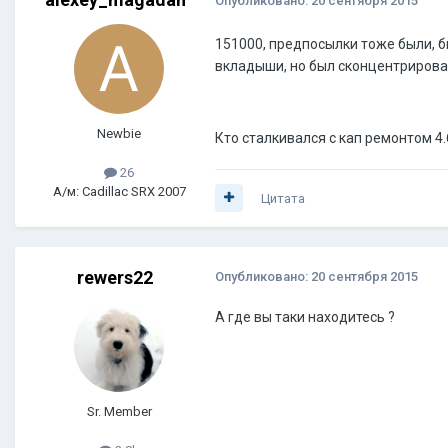
Опубликовано:
20 сентября 2015
151000, предпосылки тоже были, бы
вкладыши, но был сконцентрирован 
Newbie
Кто сталкивался с кап ремонтом 4
26
А/м: Cadillac SRX 2007
Цитата
rewers22
Опубликовано:
20 сентября 2015
А где вы таки находитесь ?
Sr. Member