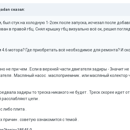
gadan сказал:
 был стук на холодную 1-2сек после запуска, исчезал после добавл
ан в правой гбц. Снял крышку гбц визуально всё ок, решил погляде
м 4.6 мотора? Где приобретать всё необходимое для ремонта? И ск
но не при чем . Если в верхней части двигателя задиры - Значит н
ателя . Масляный насос . маслоприемник . или масляный колектор 
едвала задиры то треска никакого не будет . Треск скорее идет от
 расслабляют цепи .
с либо плита .
 причин . советую ознакомится с темой .