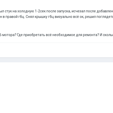
л стук на холодную 1-2сек после запуска, исчезал после добавлени
в правой гбц. Снял крышку гбц визуально всё ок, решил поглядеть 
.6 мотора? Где приобретать всё необходимое для ремонта? И скол