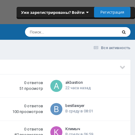
Регистрация
Уже зарегистрированы? Войти
Вся активность
akbastion
0
ответов
22 часа назад
51
просмотр
bestlawyer
0
ответов
В среду в 08:01
100
просмотров
Климыч
0
ответов
В среду в 06:59
87
просмотров