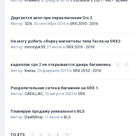
Автор:
Климыч
,
В среду в 06:59
в
Escalade V 2021 - наст. время
Дергается акпп при переключении Srx 2
Автор:
525i
,
30 сентября 2016
в
SRX 2010 - 2016
Не могу добить сборку магнитолы типа Тесла на SRX2
Автор:
mironyuk59
,
27 июля
в
SRX 2010 - 2016
кадиллак срх 2 не открывается дверь багажника
1
2
Автор:
Князь
,
26 февраля 2019
в
SRX 2010 - 2016
Разделительная сетка в багажник на SRX 1
Автор:
CADILLAC
,
10 августа 2025
в
SRX
Планирую продажу уникального BLS
Автор:
DeathRow
,
11 июля
в
BLS
ТО XT5
1
2
3
4
7