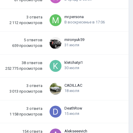
mr.persona
3
ответа
В воскресенье в 17:06
2 112
просмотров
mironyuk59
5
ответов
31 июля
659
просмотров
kletchatyi1
38
ответов
30 июля
252 775
просмотров
CADILLAC
3
ответа
18 июля
3 013
просмотров
DeathRow
3
ответа
15 июля
1 158
просмотров
Alekseeevich
154
ответа