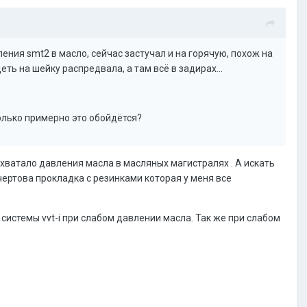
ения smt2 в масло, сейчас застучал и на горячую, похож на
ть на шейку распредвала, а там всё в задирах...
олько примерно это обойдётся?
е хватало давления масла в масляных магистралях . А искать
чертова прокладка с резинками которая у меня все
 системы vvt-i при слабом давлении масла. Так же при слабом