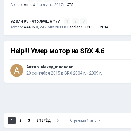
Автор:
Amidd
,
1 августа 2017
в
XT5
92 или 95 - что лучше ???
1
2
3
Автор:
A446MO
,
24 июня 2011
в
Escalade III 2006 — 2014
Help!!! Умер мотор на SRX 4.6
Автор:
alexey_magadan
20 сентября 2015
в
SRX 2004 г. - 2009 г.
1
2
3
ВПЕРЁД
Страница 1 из 3