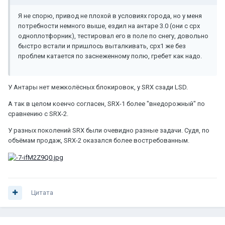
Я не спорю, привод не плохой в условиях города, но у меня
потребности немного выше, ездил на антаре 3.0 (они с срх
одноплотфорник), тестировал его в поле по снегу, довольно
быстро встали и пришлось выталкивать, срх1 же без
проблем катается по заснеженному полю, гребет как надо.
У Антары нет межколёсных блокировок, у SRX сзади LSD.
А так в целом коенчо согласен, SRX-1 более "внедорожный" по
сравнению с SRX-2.
У разных поколений SRX были очевидно разные задачи. Судя, по
объёмам продаж, SRX-2 оказался более востребованным.
Цитата