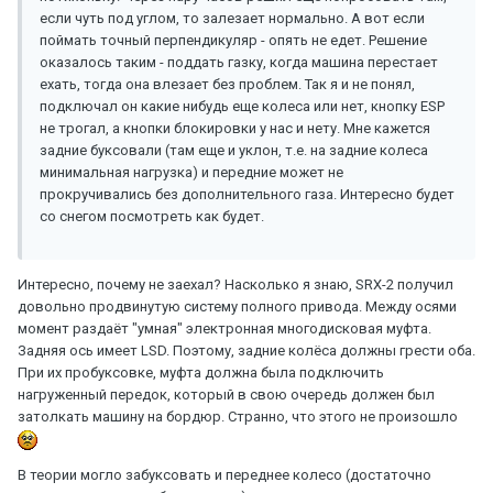
если чуть под углом, то залезает нормально. А вот если
поймать точный перпендикуляр - опять не едет. Решение
оказалось таким - поддать газку, когда машина перестает
ехать, тогда она влезает без проблем. Так я и не понял,
подключал он какие нибудь еще колеса или нет, кнопку ESP
не трогал, а кнопки блокировки у нас и нету. Мне кажется
задние буксовали (там еще и уклон, т.е. на задние колеса
минимальная нагрузка) и передние может не
прокручивались без дополнительного газа. Интересно будет
со снегом посмотреть как будет.
Интересно, почему не заехал? Насколько я знаю, SRX-2 получил
довольно продвинутую систему полного привода. Между осями
момент раздаёт "умная" электронная многодисковая муфта.
Задняя ось имеет LSD. Поэтому, задние колёса должны грести оба.
При их пробуксовке, муфта должна была подключить
нагруженный передок, который в свою очередь должен был
затолкать машину на бордюр. Странно, что этого не произошло
В теории могло забуксовать и переднее колесо (достаточно