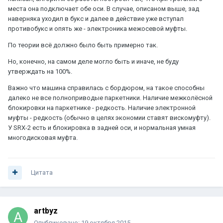
места она подключает обе оси. В случае, описаном выше, зад
наверняка уходил в букс и далее в действие уже вступал
противобукс и опять же - электроника межосевой муфты.
По теории всё должно было быть примерно так.
Но, конечно, на самом деле могло быть и иначе, не буду
утверждать на 100%.
Важно что машина справилась с бордюром, на такое способны
далеко не все полноприводые паркетники. Наличие межколёсной
блокировки на паркетнике - редкость. Наличие электронной
муфты - редкость (обычно в целях экономии ставят вискомуфту).
У SRX-2 есть и блокировка в задней оси, и нормальная умная
многодисковая муфта.
Цитата
artbyz
Опубликовано:
19 октября 2015