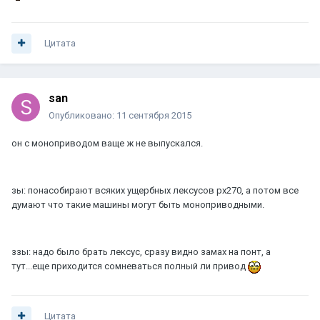
Цитата
san
Опубликовано:
11 сентября 2015
он с моноприводом ваще ж не выпускался.
зы: понасобирают всяких ущербных лексусов рх270, а потом все
думают что такие машины могут быть моноприводными.
ззы: надо было брать лексус, сразу видно замах на понт, а
тут...еще приходится сомневаться полный ли привод
Цитата