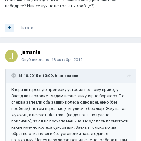
пободрее? Или ее лучше не трогать вообще?)
Цитата
jamanta
Опубликовано:
18 октября 2015
14.10.2015 в 13:09, Ыкс сказал:
Вчера интересную проверку устроил полному приводу.
Заезд на парковке - задом перпендикулярно бордюру. Т.е.
сперва залезли оба задних колеса одновременно (без
проблем), потом передние уткнулись в бордюр. Жму на газ -
жужжит, а не едет. Жал жал (не до пола, но гудело
прилично), так и не поехала машина. Не удалось посмотреть,
какие именно колеса буксовали. Заехал только когда
обратно откатился и без установки назад сдавал
потихоньку. Через пару часов решил еще попробовать там,