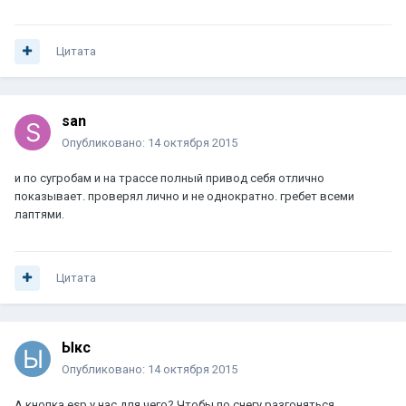
Цитата
san
Опубликовано:
14 октября 2015
и по сугробам и на трассе полный привод себя отлично
показывает. проверял лично и не однократно. гребет всеми
лаптями.
Цитата
Ыкс
Опубликовано:
14 октября 2015
А кнопка esp у нас для чего? Чтобы по снегу разгоняться