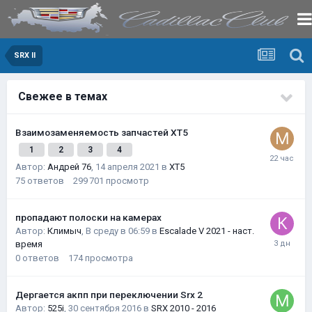
SRX II
Свежее в темах
Взаимозаменяемость запчастей XT5
1
2
3
4
Автор:
Андрей 76
,
14 апреля 2021
в
XT5
75
ответов
299 701
просмотр
пропадают полоски на камерах
Автор:
Климыч
,
В среду в 06:59
в
Escalade V 2021 - наст.
время
0
ответов
174
просмотра
Дергается акпп при переключении Srx 2
Автор:
525i
,
30 сентября 2016
в
SRX 2010 - 2016