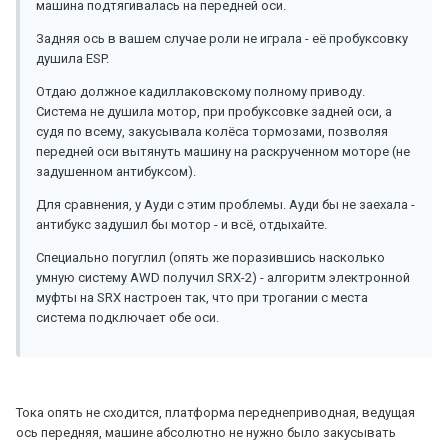
машина подтягивалась на передней оси.
Задняя ось в вашем случае роли не играла - её пробуксовку
душила ESP.
Отдаю должное кадиллаковскому полному приводу.
Система не душила мотор, при пробуксовке задней оси, а
судя по всему, закусывала колёса тормозами, позволяя
передней оси вытянуть машину на раскрученном моторе (не
задушенном антибуксом).
Для сравнения, у Ауди с этим проблемы. Ауди бы не заехала -
антибукс задушил бы мотор - и всё, отдыхайте.
Специально погуглил (опять же поразившись насколько
умную систему AWD получил SRX-2) - алгоритм электронной
муфты на SRX настроен так, что при трогании с места
система подключает обе оси.
Тока опять не сходится, платформа переднеприводная, ведущая
ось передняя, машине абсолютно не нужно было закусывать