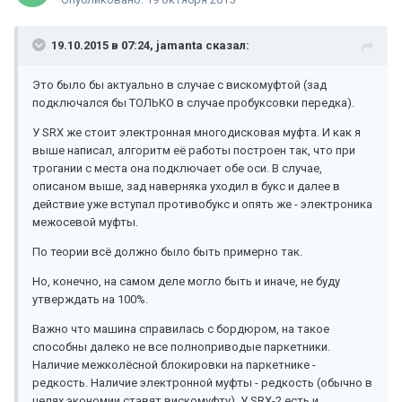
19.10.2015 в 07:24, jamanta сказал:
Это было бы актуально в случае с вискомуфтой (зад
подключался бы ТОЛЬКО в случае пробуксовки передка).
У SRX же стоит электронная многодисковая муфта. И как я
выше написал, алгоритм её работы построен так, что при
трогании с места она подключает обе оси. В случае,
описаном выше, зад наверняка уходил в букс и далее в
действие уже вступал противобукс и опять же - электроника
межосевой муфты.
По теории всё должно было быть примерно так.
Но, конечно, на самом деле могло быть и иначе, не буду
утверждать на 100%.
Важно что машина справилась с бордюром, на такое
способны далеко не все полноприводые паркетники.
Наличие межколёсной блокировки на паркетнике -
редкость. Наличие электронной муфты - редкость (обычно в
целях экономии ставят вискомуфту). У SRX-2 есть и