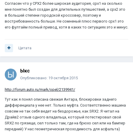
Согласен что у СРХ2 более широкая аудитория, срх1 на сколько
мне понятно был создан для длительных путешествий, а срх2 это
в большей степени городской кроссовер, поэтому и
востребованность больше. Не сомненый плюс первого срх1 это
его фултайм полный привод, хотя в каких то ситуациях это и минус.
Цитата
Ыкс
Опубликовано:
19 октября 2015
http://forum.auto.ru/mark/opel/2139941/
Тут как я понял описана свежая Антара, блокировки заднего
дифференциала у нее нет. Только муфта. Соответственно машина
совсем не так себя ведет на бездорожье, как SRX2. Я читал на
Драйв2 отзыв одного владельца, который потестировал свой
SRX2 по грязище, сел только там, где на брюхо сел или на бампер
передний) У нас геометрическая проходимость для асфальта)