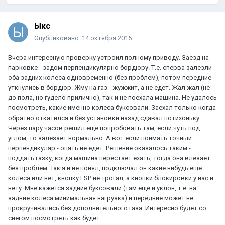
Ыкс
Опубликовано:
14 октября 2015
Вчера интересную проверку устроил полному приводу. Заезд на
парковке - задом перпендикулярно бордюру. Т.е. сперва залезли
оба задних колеса одновременно (без проблем), потом передние
уткнулись в бордюр. Жму на газ - жужжит, а не едет. Жал жал (не
до пола, но гудело прилично), так и не поехала машина. Не удалось
посмотреть, какие именно колеса буксовали. Заехал только когда
обратно откатился и без установки назад сдавал потихоньку.
Через пару часов решил еще попробовать там, если чуть под
углом, то залезает нормально. А вот если поймать точный
перпендикуляр - опять не едет. Решение оказалось таким -
поддать газку, когда машина перестает ехать, тогда она влезает
без проблем. Так я и не понял, подключал он какие нибудь еще
колеса или нет, кнопку ESP не трогал, а кнопки блокировки у нас и
нету. Мне кажется задние буксовали (там еще и уклон, т.е. на
задние колеса минимальная нагрузка) и передние может не
прокручивались без дополнительного газа. Интересно будет со
снегом посмотреть как будет.