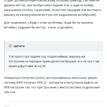
Отдаю должное кадиллаковскому полному приводу. Система не
душила мотор, при пробуксовке задней оси, а судя по всему,
закусывала колёса тормозами, позволяя передней оси вытянуть
машину на раскрученном моторе (не задушенном антибуксом).
Для сравнения, у Ауди с этим проблемы. Ауди бы не заехала -
антибукс задушил бы мотор - и всё, отдыхайте.
Цитата
У второго срх задняя ось подлючаймая, машина же
построена на передне-приводной платформе, это не срх1 где
привод фултайм 40 на 60
Специально погуглил (опять же поразившись насколько умную
систему AWD получил SRX-2) - алгоритм электронной муфты на
SRX настроен так, что при трогании с места система подключает
обе оси.