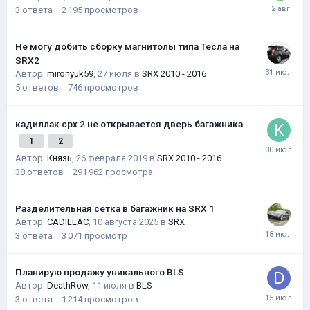
3
ответа
2 195
просмотров
Не могу добить сборку магнитолы типа Тесла на
SRX2
Автор:
mironyuk59
,
27 июля
в
SRX 2010 - 2016
5
ответов
746
просмотров
кадиллак срх 2 не открывается дверь багажника
1
2
Автор:
Князь
,
26 февраля 2019
в
SRX 2010 - 2016
38
ответов
291 962
просмотра
Разделительная сетка в багажник на SRX 1
Автор:
CADILLAC
,
10 августа 2025
в
SRX
3
ответа
3 071
просмотр
Планирую продажу уникального BLS
Автор:
DeathRow
,
11 июля
в
BLS
3
ответа
1 214
просмотров