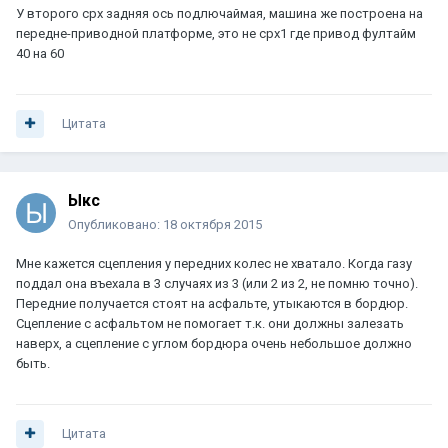
У второго срх задняя ось подлючаймая, машина же построена на
передне-приводной платформе, это не срх1 где привод фултайм
40 на 60
Цитата
Ыкс
Опубликовано:
18 октября 2015
Мне кажется сцепления у передних колес не хватало. Когда газу
поддал она въехала в 3 случаях из 3 (или 2 из 2, не помню точно).
Передние получается стоят на асфальте, утыкаются в бордюр.
Сцепление с асфальтом не помогает т.к. они должны залезать
наверх, а сцепление с углом бордюра очень небольшое должно
быть.
Цитата