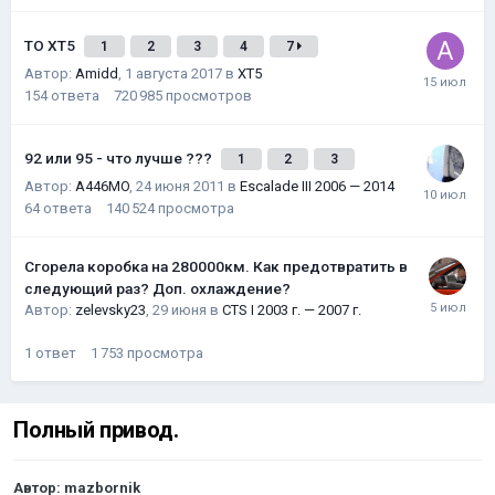
ТО XT5
1
2
3
4
7
Автор:
Amidd
,
1 августа 2017
в
XT5
154
ответа
720 985
просмотров
92 или 95 - что лучше ???
1
2
3
Автор:
A446MO
,
24 июня 2011
в
Escalade III 2006 — 2014
64
ответа
140 524
просмотра
Сгорела коробка на 280000км. Как предотвратить в
следующий раз? Доп. охлаждение?
Автор:
zelevsky23
,
29 июня
в
CTS I 2003 г. — 2007 г.
1
ответ
1 753
просмотра
Полный привод.
Автор:
mazbornik