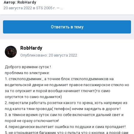
Автор:
RobHardy
20 августа 2022
в
STS 2005 г. — …
Ответить в тему
RobHardy
Опубликовано:
20 августа 2022
Доброго времени суток !
проблема по электрике:
1. стеклоподъемник , а точнее блок стеклоподъемников на
водительской двери не подымает правое пассажирское стекло но
за то опускает и порой вообще начинает глючит(то само
опустится то само подымится)
2. перестали работать розетки какого то хрена, хоть напрямую из
под капота тяни провода( телефон) нечем зарядить в дороге !
3. в тёмное время суток сам по себе включается дальний свет и
порой не сразу отключается!
4. периодически вылетает ошибка по подушки и сама пропадает!
5. не открывается багажник что с пульта что с кнопки, а порой сам