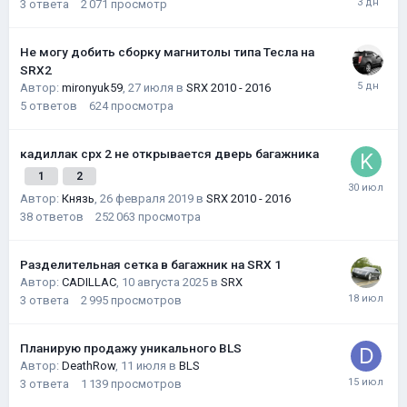
3
ответа
2 071
просмотр
Не могу добить сборку магнитолы типа Тесла на
SRX2
Автор:
mironyuk59
,
27 июля
в
SRX 2010 - 2016
5
ответов
624
просмотра
кадиллак срх 2 не открывается дверь багажника
1
2
Автор:
Князь
,
26 февраля 2019
в
SRX 2010 - 2016
38
ответов
252 063
просмотра
Разделительная сетка в багажник на SRX 1
Автор:
CADILLAC
,
10 августа 2025
в
SRX
3
ответа
2 995
просмотров
Планирую продажу уникального BLS
Автор:
DeathRow
,
11 июля
в
BLS
3
ответа
1 139
просмотров