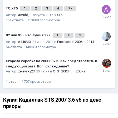
ТО XT5
1
2
3
4
7
Автор:
Amidd
,
1 августа 2017
в
XT5
154
ответа
710 808
просмотров
92 или 95 - что лучше ???
1
2
3
Автор:
A446MO
,
24 июня 2011
в
Escalade III 2006 — 2014
64
ответа
140 363
просмотра
Сгорела коробка на 280000км. Как предотвратить в
следующий раз? Доп. охлаждение?
Автор:
zelevsky23
,
29 июня
в
CTS I 2003 г. — 2007 г.
1
ответ
1 707
просмотров
Купил Кадиллак STS 2007 3.6 v6 по цене
приоры