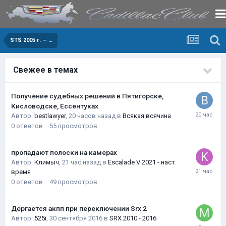
STS 2005 г. — …
Свежее в темах
Получение судебных решений в Пятигорске,
Кисловодске, Ессентуках
Автор:
bestlawyer
,
20 часов назад
в
Всякая всячина
0
ответов
55
просмотров
пропадают полоски на камерах
Автор:
Климыч
,
21 час назад
в
Escalade V 2021 - наст.
время
0
ответов
49
просмотров
Дергается акпп при переключении Srx 2
Автор:
525i
,
30 сентября 2016
в
SRX 2010 - 2016