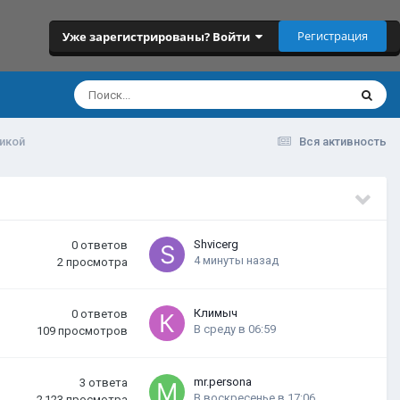
Регистрация
Уже зарегистрированы? Войти
икой
Вся активность
Shvicerg
0
ответов
4 минуты назад
2
просмотра
Климыч
0
ответов
В среду в 06:59
109
просмотров
mr.persona
3
ответа
В воскресенье в 17:06
2 123
просмотра