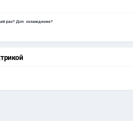
щий раз? Доп. охлаждение?
ктрикой