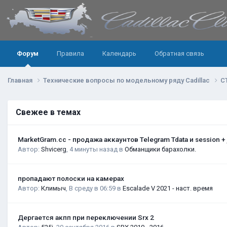
Форум
Правила
Календарь
Обратная связь
Главная
Технические вопросы по модельному ряду Cadillac
C
Свежее в темах
MarketGram.cc - продажа аккаунтов Telegram Tdata и session +
Автор:
Shvicerg
,
4 минуты назад
в
Обманщики барахолки.
пропадают полоски на камерах
Автор:
Климыч
,
В среду в 06:59
в
Escalade V 2021 - наст. время
Дергается акпп при переключении Srx 2