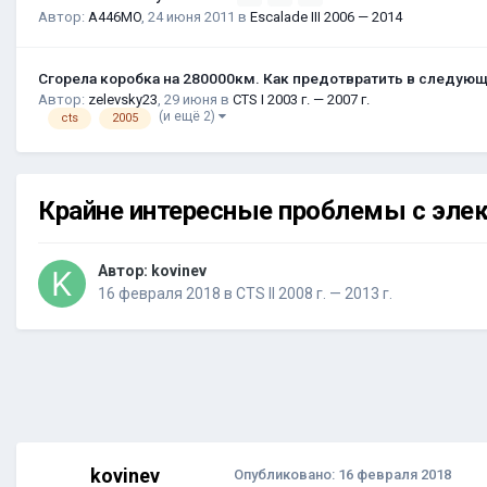
Автор:
A446MO
,
24 июня 2011
в
Escalade III 2006 — 2014
Сгорела коробка на 280000км. Как предотвратить в следую
Автор:
zelevsky23
,
29 июня
в
CTS I 2003 г. — 2007 г.
(и ещё 2)
cts
2005
Крайне интересные проблемы с эле
Автор:
kovinev
16 февраля 2018
в
CTS II 2008 г. — 2013 г.
kovinev
Опубликовано:
16 февраля 2018