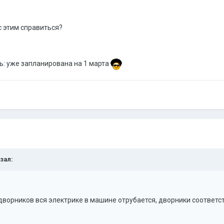
с этим справиться?
ть: уже запланирована на 1 марта
азал:
дворников вся электрике в машине отрубается, дворники соответс