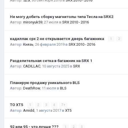
Автор:
525i
,
30 сентября 2016
в
SRX 2010 - 2016
Не могу добить сборку магнитолы типа Тесла на SRX2
Автор:
mironyuk59
,
27 июля
в
SRX 2010 - 2016
кадиллак срх 2 не открывается дверь багажника
1
2
Автор:
Князь
,
26 февраля 2019
в
SRX 2010 - 2016
Разделительная сетка в багажник на SRX 1
Автор:
CADILLAC
,
10 августа 2025
в
SRX
Планирую продажу уникального BLS
Автор:
DeathRow
,
11 июля
в
BLS
ТО XT5
1
2
3
4
7
Автор:
Amidd
,
1 августа 2017
в
XT5
92 или 95 - что лучше ???
1
2
3