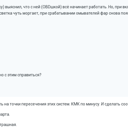
 выяснил, что с ней (OBDшкой) всё начинает работать. Но, при вкл
светка чуть моргает, при срабатывании омывателей фар снова по
но с этим справиться?
ть на точки пересечения этих систем. КМК по минусу. И сделать с
арта.
трашная.