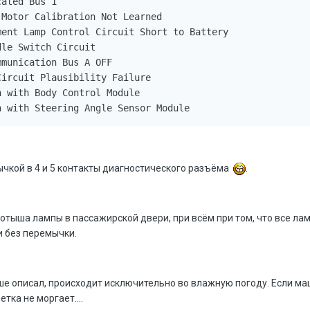
ated Bus 1

Motor Calibration Not Learned

ent Lamp Control Circuit Short to Battery

le Switch Circuit

munication Bus A OFF

ircuit Plausibility Failure

 with Body Control Module

ычкой в 4 и 5 контакты диагностического разъёма
.
тыша лампы в пассажирской двери, при всём при том, что все лампы
 без перемычки.
ыше описал, происходит исключительно во влажную погоду. Если ма
тка не моргает....