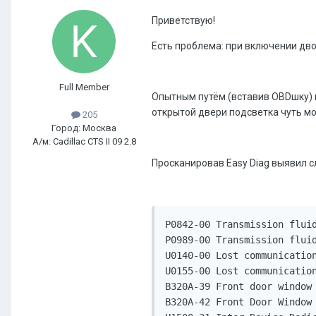
Приветствую!
Есть проблема: при включении дво
Full Member
Опытным путём (вставив OBDшку) вы
открытой двери подсветка чуть м
205
Город: Москва
А/м: Cadillac CTS II 09 2.8
Просканировав Easy Diag выявил 
P0842-00 Transmission fluid
P0989-00 Transmission fluid
U0140-00 Lost communication
U0155-00 Lost communication
B320A-39 Front door window 
B320A-42 Front Door Window 