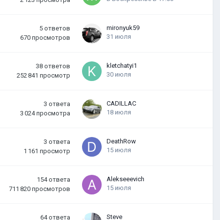
mironyuk59
5
ответов
31 июля
670
просмотров
kletchatyi1
38
ответов
30 июля
252 841
просмотр
CADILLAC
3
ответа
18 июля
3 024
просмотра
DeathRow
3
ответа
15 июля
1 161
просмотр
Alekseeevich
154
ответа
15 июля
711 820
просмотров
Steve
64
ответа