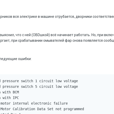
рников вся электрике в машине отрубается, дворники соответстве
яснил, что с ней (OBDшкой) всё начинает работать. Но, при включё
оргает, при срабатывании омывателей фар снова появляется сообщ
следующие ошибки:
 pressure switch 1 circuit low voltage

 pressure switch 5 circuit low voltage

 with BCM

 with IPC

motor internal electronic failure

Motor Calibration Data Set not programmed
