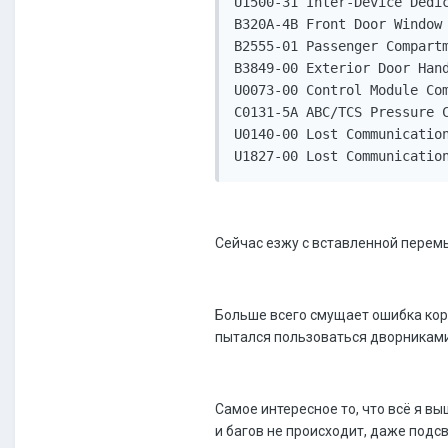
U1500-31 Inter-Device Dedic
B320A-4B Front Door Window 
B2555-01 Passenger Compartm
B3849-00 Exterior Door Hand
U0073-00 Control Module Com
C0131-5A ABC/TCS Pressure C
U0140-00 Lost Communication
Сейчас езжу с вставленной перем
Больше всего смущает ошибка коро
пытался пользоваться дворниками
Самое интересное то, что всё я в
и багов не происходит, даже подсве