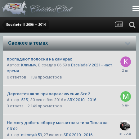
Escalade III 2006 — 2014
Свежее в темах
пропадают полоски на камерах
Автор:
Климыч
,
В среду в 06:59
в
Escalade V 2021 - наст.
время
0
ответов
138
просмотров
Дергается акпп при переключении Srx 2
Автор:
525i
,
30 сентября 2016
в
SRX 2010 - 2016
3
ответа
2 146
просмотров
Не могу добить сборку магнитолы типа Тесла на
SRX2
Автор:
mironyuk59
,
27 июля
в
SRX 2010 - 2016