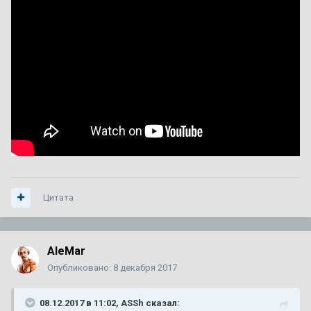
92 или 95 - что лучше ???
1
2
3
Автор:
A446MO
,
24 июня 2011
в
Escalade III 2006 — 2014
64
ответа
140 467
просмотров
Сгорела коробка на 280000км. Как предотвратить в
следующий раз? Доп. охлаждение?
Автор:
zelevsky23
,
29 июня
в
CTS I 2003 г. — 2007 г.
1
ответ
1 739
просмотров
Не заводится CTS 2003
Автор:
Марат уфа
,
12 декабря 2025
в
CTS I 2003 г. — 2007
Цитата
г.
1
ответ
3 039
просмотров
AleMar
Опубликовано:
8 декабря 2017
08.12.2017 в 11:02, ASSh сказал: