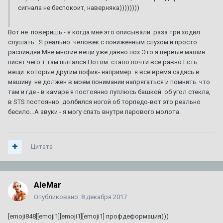
сигнала не беспокоит, наверняка))))))))
Вот не поверишь - я когда мне это описывали раза три ходил
слушать...Я реально человек с пониженным слухом и просто
распиндяй.Мне многие вещи уже давно пох.Это я первые машин
писят чего т там пытался.Потом стало почти все равно.Есть
вещи которые другим пофик- например я все время садясь в
машину не должен в моем понимании напрягаться и помнить что
там и где - в камаре я постоянно луплюсь башкой об угол стекла,
в STS постоянно долбился ногой об торпедо-вот это реально
бесило...А звуки - я могу спать внутри парового молота.
Цитата
AleMar
Опубликовано:
8 декабря 2017
[emoji848][emoji1][emoji1][emoji1] профдеформация)))