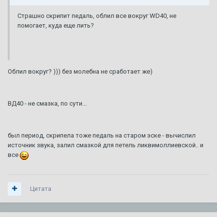
Страшно скрипит педаль, облил все вокруг WD40, не
помогает, куда еще лить?
Облил вокруг? ))) без молебна не сработает же)
ВД40 - не смазка, по сути...
был период, скрипела тоже педаль на старом эске - вычислил
источник звука, залил смазкой для петель ликвимоллиевской.. и
все
Цитата