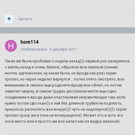
Цитата
hom114
Опубликовано:
9 декабря 2017
Такая же была проблема 2 недели назад))) первый раз заскрипела
с месяц назад и очень бесила, обрызгал все смазкой (люкви
молли, адгезионная, ну какая была, но вроде как раз) скрип
пропал, но через неделю вернулся... полез опять смотреть, все
механизмы в смазке еще родной+я вроде все облил, но потом
заметил сверху, в самом трудно доступном месте еще одно
соединение и вроде даже пластиковая направляющая там, если
нужно потом сфоткаю)) к ней без длинной трубки не подлезть,
пришлось распылять все вокруг))) чуть не задохнулся))))) скрип
пропал сразу же и пока не возвращался). Может это и есть это
злое место или я просто же все залил как из ведра смазкой)