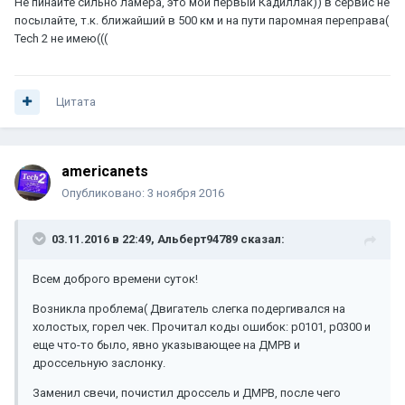
Не пинайте сильно ламера, это мой первый Кадиллак)) в сервис не
посылайте, т.к. ближайший в 500 км и на пути паромная переправа(
Tech 2 не имею(((
Цитата
americanets
Опубликовано:
3 ноября 2016
03.11.2016 в 22:49, Альберт94789 сказал:
Всем доброго времени суток!
Возникла проблема( Двигатель слегка подергивался на
холостых, горел чек. Прочитал коды ошибок: p0101, p0300 и
еще что-то было, явно указывающее на ДМРВ и
дроссельную заслонку.
Заменил свечи, почистил дроссель и ДМРВ, после чего