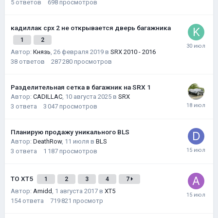
5
ответов
698
просмотров
кадиллак срх 2 не открывается дверь багажника
1
2
Автор:
Князь
,
26 февраля 2019
в
SRX 2010 - 2016
38
ответов
287 280
просмотров
Разделительная сетка в багажник на SRX 1
Автор:
CADILLAC
,
10 августа 2025
в
SRX
3
ответа
3 047
просмотров
Планирую продажу уникального BLS
Автор:
DeathRow
,
11 июля
в
BLS
3
ответа
1 187
просмотров
ТО XT5
1
2
3
4
7
Автор:
Amidd
,
1 августа 2017
в
XT5
154
ответа
719 821
просмотр