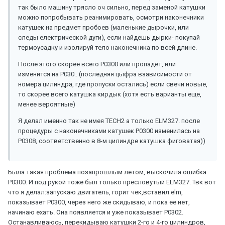
так было машину трясло оч сильно, перед заменой катушки
можно попробывать реанимировать, осмотри наконечники
катушек на предмет пробоев (маленькие дырочки, или
следы електрической дуги), если найдешь дырки- покупай
термоусадку и изолируй тело наконечника по всей длине.
После этого скорее всего P0300 или пропадет, или
изменится на P030.. (последняя цыфра взависимости от
номера цилиндра, где пропуски остались) если свечи новые,
то скорее всего катушка кирдык (хотя есть варианты еще,
менее вероятные)
Я делал именно так не имея ТЕСН2 а только ELM327. после
процедуры с наконечниками катушек Р0300 изменилась на
Р0308, соответственно в 8-м цилиндре катушка фиговатая))
Была такая проблема позапрошлым летом, выскочила ошибка
P0300. И под рукой тоже был только пресловутый ELM327. Твк вот
что я делал:запускаю двигатель, горит чек,вставил elm,
показывает Р0300, через него же скидываю, и пока ее нет,
начинаю ехать. Она появляется и уже показывает Р0302.
Останавливаюсь, перекидываю катушки 2-го и 4-го цилиндров,