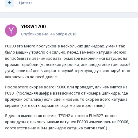
Цитата
YRSW1700
Опубликовано:
4 ноября 2016
P0300 это много пропусков в нескольких цилиндрах. у меня так
было машину трясло оч сильно, перед заменой катушки можно
попробывать реанимировать, осмотри наконечники катушек на
предмет пробоев (маленькие дырочки, или следы електрической
дуги), если найдешь дырки- покупай термоусадку и изолируй тело
наконечника по всей длине.
После этого скорее всего P0300 или пропадет, или изменится на
P030.. (последняя цыфра взависимости от номера цилиндра, где
пропуски остались) если свечи новые, то скорее всего катушка
кирдык (хотя есть варианты еще, менее вероятные)
Я делал именно так не имея ТЕСН2 а только ELM327. после
процедуры с наконечниками катушек Р0300 изменилась на Р0308,
соответственно в 8-м цилиндре катушка фиговатая))