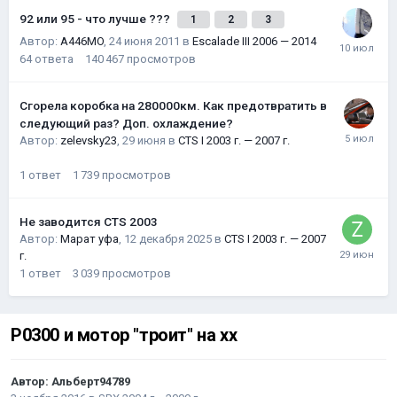
92 или 95 - что лучше ???
1
2
3
Автор:
A446MO
,
24 июня 2011
в
Escalade III 2006 — 2014
64
ответа
140 467
просмотров
Сгорела коробка на 280000км. Как предотвратить в
следующий раз? Доп. охлаждение?
Автор:
zelevsky23
,
29 июня
в
CTS I 2003 г. — 2007 г.
1
ответ
1 739
просмотров
Не заводится CTS 2003
Автор:
Марат уфа
,
12 декабря 2025
в
CTS I 2003 г. — 2007
г.
1
ответ
3 039
просмотров
P0300 и мотор "троит" на хх
Автор:
Альберт94789