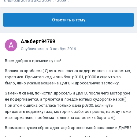
3 ноября 2016
в
SRX 2004 г. - 2009 г.
Ответить в тему
Альберт94789
Опубликовано:
3 ноября 2016
Всем доброго времени суток!
Возникла проблема( Двигатель слегка подергивался на холостых,
горел чек. Прочитал коды ошибок: p0101, p0300 и еще что-то
было, явно указывающее на ДМРВ и дроссельную заслонку.
Заменил свечи, почистил дроссель и ДМРВ, после чего мотор уже
не подергивается, а трясется в предсмертных судорогах на хх(((
При этом ошибка осталась только одна p0300. Если чуть
придавить педальку газа, моторчик работает ровно, на ходу тоже
все нормально, проблема только на холостых оборотах((
Возможно нужен сброс адаптаций дроссельной заслонки и ДМРВ?