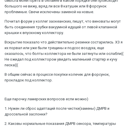
смысла мониторить в онлайне в каком порядке они происходят
большого не вижу, вряд ли все 8 катушек или 8 форсунок
проблемные. Свечи исключены заменой на новые.
Почитал форум у коллег заокеанских, пишут, что виноваты могут
быть соединения трубки вакуумной идущей от левой клапанной
крышки к впускному коллектору.
Вскрытие показало что действительно резинки состарились. ХЗ я
их порвал или уже были трещины и подсос воздуха, еще
оказалось, что болты коллектора не были затянуты или ослабли((
Не ожидал под коллектором увидеть маленький стартер и кучу
песка(((
В общем сейчас в процессе покупки колечек для форсунок,
прокладок под коллектор.
Еще парочку ламерских вопросов если можно)
1. Нужен ли сброс адаптаций после чистки(замены) ДМРВ и
дроссельной заслонки?
2. Каковы нормальные показания ДМРВ сенсора, температуры