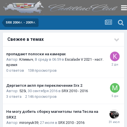
SRX 2004 г. - 2009 г.
Свежее в темах
пропадают полоски на камерах
Автор:
Климыч
,
В среду в 06:59
в
Escalade V 2021 - наст.
время
0
ответов
138
просмотров
Дергается акпп при переключении Srx 2
Автор:
525i
,
30 сентября 2016
в
SRX 2010 - 2016
3
ответа
2 146
просмотров
Не могу добить сборку магнитолы типа Тесла на
SRX2
Автор:
mironyuk59
,
27 июля
в
SRX 2010 - 2016