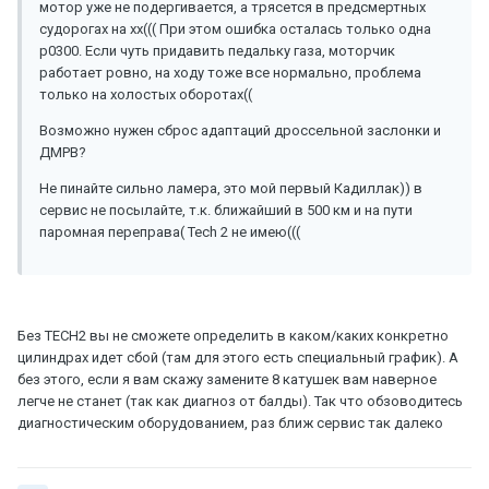
мотор уже не подергивается, а трясется в предсмертных
судорогах на хх((( При этом ошибка осталась только одна
p0300. Если чуть придавить педальку газа, моторчик
работает ровно, на ходу тоже все нормально, проблема
только на холостых оборотах((
Возможно нужен сброс адаптаций дроссельной заслонки и
ДМРВ?
Не пинайте сильно ламера, это мой первый Кадиллак)) в
сервис не посылайте, т.к. ближайший в 500 км и на пути
паромная переправа( Tech 2 не имею(((
Без TECH2 вы не сможете определить в каком/каких конкретно
цилиндрах идет сбой (там для этого есть специальный график). А
без этого, если я вам скажу замените 8 катушек вам наверное
легче не станет (так как диагноз от балды). Так что обзоводитесь
диагностическим оборудованием, раз ближ сервис так далеко