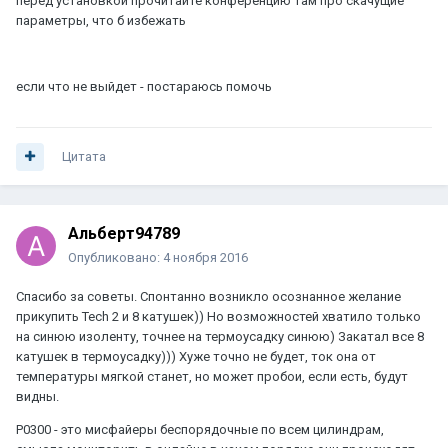
перед установкой прочитайте конференцию там про скачущие
параметры, что б избежать
если что не выйдет - постараюсь помочь
Цитата
Альберт94789
Опубликовано:
4 ноября 2016
Спасибо за советы. Спонтанно возникло осознанное желание
прикупить Tech 2 и 8 катушек)) Но возможностей хватило только
на синюю изоленту, точнее на термоусадку синюю) Закатал все 8
катушек в термоусадку))) Хуже точно не будет, ток она от
температуры мягкой станет, но может пробои, если есть, будут
видны.
P0300 - это мисфайеры беспорядочные по всем цилиндрам,