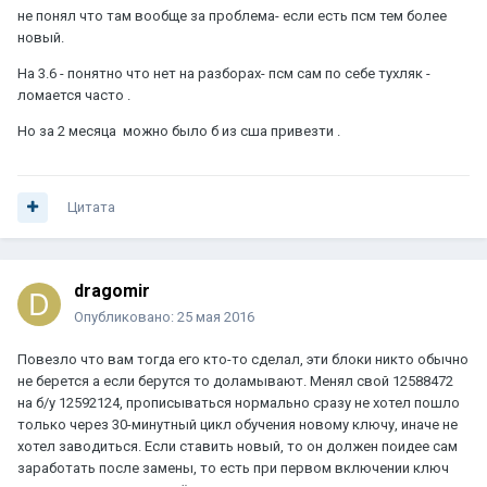
не понял что там вообще за проблема- если есть псм тем более
новый.
На 3.6 - понятно что нет на разборах- псм сам по себе тухляк -
ломается часто .
Но за 2 месяца можно было б из сша привезти .
Цитата
dragomir
Опубликовано:
25 мая 2016
Повезло что вам тогда его кто-то сделал, эти блоки никто обычно
не берется а если берутся то доламывают. Менял свой 12588472
на б/у 12592124, прописываться нормально сразу не хотел пошло
только через 30-минутный цикл обучения новому ключу, иначе не
хотел заводиться. Если ставить новый, то он должен поидее сам
заработать после замены, то есть при первом включении ключ