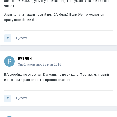
аналог 19260507 (тут могу ошибаться). Но думаю в Лаки и так это
знают.
А вы кстати нашли новый или б/у блок? Если б/у, то может он
сразу нерабочий был...
Цитата
руsлан
Опубликовано:
25 мая 2016
Б/у вообще не отвечал. Его машина не видела. Поставили новый,
вот о нем и разговор. Не прописывается...
Цитата