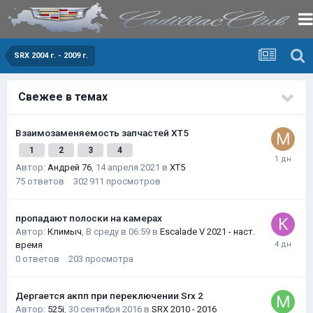
SRX 2004 г. - 2009 г.
Свежее в темах
Взаимозаменяемость запчастей XT5
1
2
3
4
Автор:
Андрей 76
,
14 апреля 2021
в
XT5
75
ответов
302 911
просмотров
пропадают полоски на камерах
Автор:
Климыч
,
В среду в 06:59
в
Escalade V 2021 - наст.
время
0
ответов
203
просмотра
Дергается акпп при переключении Srx 2
Автор:
525i
,
30 сентября 2016
в
SRX 2010 - 2016