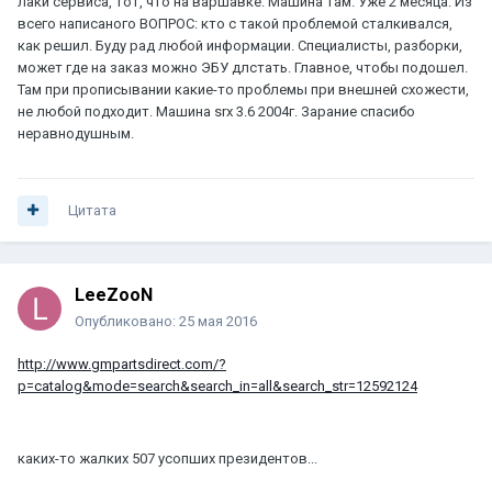
лаки сервиса, тот, что на варшавке. Машина там. Уже 2 месяца. Из
всего написаного ВОПРОС: кто с такой проблемой сталкивался,
как решил. Буду рад любой информации. Специалисты, разборки,
может где на заказ можно ЭБУ длстать. Главное, чтобы подошел.
Там при прописывании какие-то проблемы при внешней схожести,
не любой подходит. Машина srx 3.6 2004г. Зарание спасибо
неравнодушным.
Цитата
LeeZooN
Опубликовано:
25 мая 2016
http://www.gmpartsdirect.com/?
p=catalog&mode=search&search_in=all&search_str=12592124
каких-то жалких 507 усопших президентов...