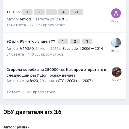
ТО XT5
1
2
3
4
7
Автор:
Amidd
,
1 августа 2017
в
XT5
154
ответа
721 257
просмотров
92 или 95 - что лучше ???
1
2
3
Автор:
A446MO
,
24 июня 2011
в
Escalade III 2006 — 2014
64
ответа
140 565
просмотров
Сгорела коробка на 280000км. Как предотвратить в
следующий раз? Доп. охлаждение?
Автор:
zelevsky23
,
29 июня
в
CTS I 2003 г. — 2007 г.
1
ответ
1 765
просмотров
ЭБУ двигателя srx 3.6
Автор:
руsлан