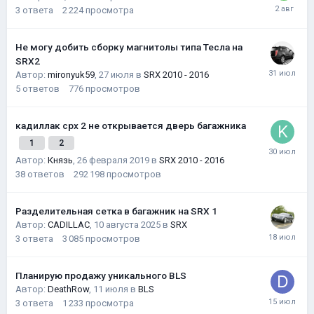
3
ответа
2 224
просмотра
Не могу добить сборку магнитолы типа Тесла на
SRX2
Автор:
mironyuk59
,
27 июля
в
SRX 2010 - 2016
5
ответов
776
просмотров
кадиллак срх 2 не открывается дверь багажника
1
2
Автор:
Князь
,
26 февраля 2019
в
SRX 2010 - 2016
38
ответов
292 198
просмотров
Разделительная сетка в багажник на SRX 1
Автор:
CADILLAC
,
10 августа 2025
в
SRX
3
ответа
3 085
просмотров
Планирую продажу уникального BLS
Автор:
DeathRow
,
11 июля
в
BLS
3
ответа
1 233
просмотра