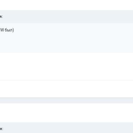
л:
MW был)
л: