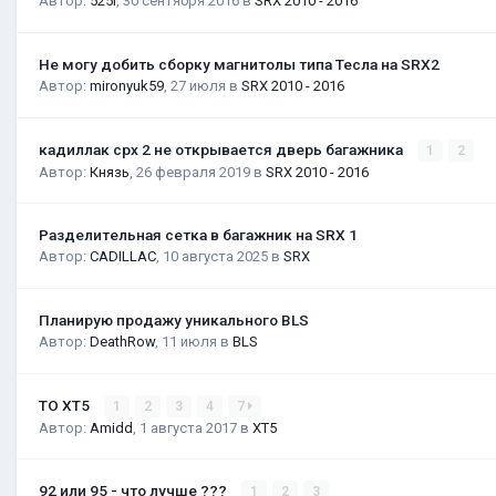
Автор:
525i
,
30 сентября 2016
в
SRX 2010 - 2016
Не могу добить сборку магнитолы типа Тесла на SRX2
Автор:
mironyuk59
,
27 июля
в
SRX 2010 - 2016
кадиллак срх 2 не открывается дверь багажника
1
2
Автор:
Князь
,
26 февраля 2019
в
SRX 2010 - 2016
Разделительная сетка в багажник на SRX 1
Автор:
CADILLAC
,
10 августа 2025
в
SRX
Планирую продажу уникального BLS
Автор:
DeathRow
,
11 июля
в
BLS
ТО XT5
1
2
3
4
7
Автор:
Amidd
,
1 августа 2017
в
XT5
92 или 95 - что лучше ???
1
2
3