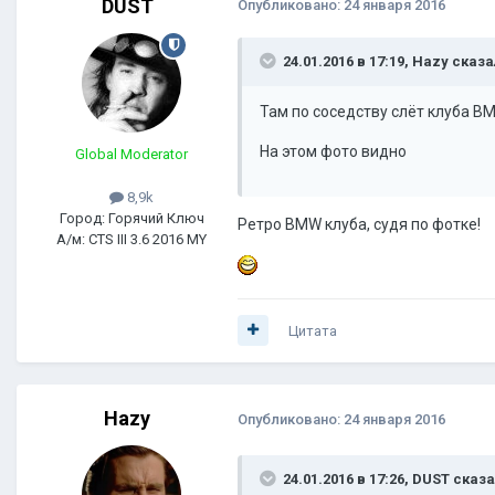
DUST
Опубликовано:
24 января 2016
24.01.2016 в 17:19, Hazy сказа
Там по соседству слёт клуба B
На этом фото видно
Global Moderator
8,9k
Город: Горячий Ключ
Ретро BMW клуба, судя по фотке!
А/м: CTS III 3.6 2016 MY
Цитата
Hazy
Опубликовано:
24 января 2016
24.01.2016 в 17:26, DUST сказа