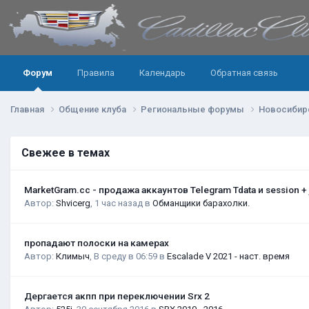
Форум
Правила
Календарь
Обратная связь
Главная
Общение клуба
Региональные форумы
Новосибир
Свежее в темах
MarketGram.cc - продажа аккаунтов Telegram Tdata и session +
Автор:
Shvicerg
,
1 час назад
в
Обманщики барахолки.
пропадают полоски на камерах
Автор:
Климыч
,
В среду в 06:59
в
Escalade V 2021 - наст. время
Дергается акпп при переключении Srx 2