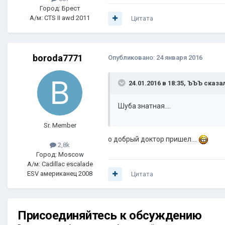
Город: Брест
А/м: CTS II awd 2011
Цитата
boroda7771
Опубликовано:
24 января 2016
24.01.2016 в 18:35, ЪЪЪ сказа
Шуба знатная....
Sr. Member
о добрый доктор пришел....
2,8k
Город: Moscow
А/м: Cadillac escalade
ESV американец 2008
Цитата
Присоединяйтесь к обсуждению