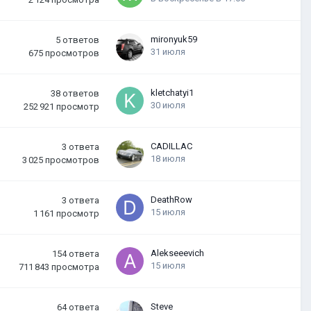
mironyuk59
5
ответов
31 июля
675
просмотров
kletchatyi1
38
ответов
30 июля
252 921
просмотр
CADILLAC
3
ответа
18 июля
3 025
просмотров
DeathRow
3
ответа
15 июля
1 161
просмотр
Alekseeevich
154
ответа
15 июля
711 843
просмотра
Steve
64
ответа