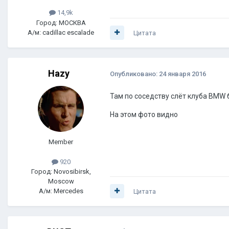
14,9k
Город: МОСКВА
А/м: cadillac escalade
Цитата
Hazy
Опубликовано:
24 января 2016
Там по соседству слёт клуба BMW 
На этом фото видно
Member
920
Город: Novosibirsk,
Moscow
А/м: Mercedes
Цитата