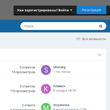
Регистрация
Уже зарегистрированы? Войти
Вся активность
Shvicerg
0
ответов
1 час назад
15
просмотров
Климыч
0
ответов
В среду в 06:59
110
просмотров
mr.persona
3
ответа
В воскресенье в 17:06
2 124
просмотра