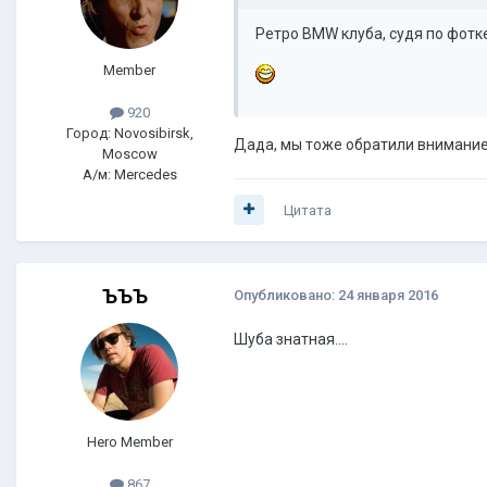
Ретро BMW клуба, судя по фотке
Member
920
Город: Novosibirsk,
Дада, мы тоже обратили внимани
Moscow
А/м: Mercedes
Цитата
ЪЪЪ
Опубликовано:
24 января 2016
Шуба знатная....
Hero Member
867