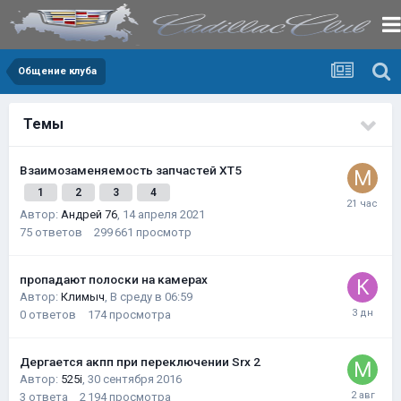
Общение клуба
Темы
Взаимозаменяемость запчастей XT5
1
2
3
4
Автор:
Андрей 76
,
14 апреля 2021
75
ответов
299 661
просмотр
пропадают полоски на камерах
Автор:
Климыч
,
В среду в 06:59
0
ответов
174
просмотра
Дергается акпп при переключении Srx 2
Автор:
525i
,
30 сентября 2016
3
ответа
2 194
просмотра