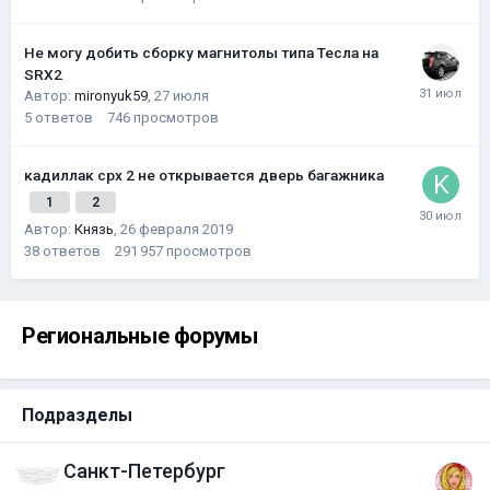
Не могу добить сборку магнитолы типа Тесла на
SRX2
Автор:
mironyuk59
,
27 июля
5
ответов
746
просмотров
кадиллак срх 2 не открывается дверь багажника
1
2
Автор:
Князь
,
26 февраля 2019
38
ответов
291 957
просмотров
Региональные форумы
Подразделы
Санкт-Петербург