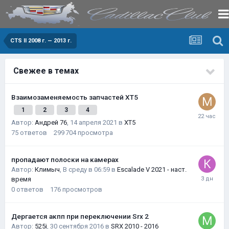
CTS II 2008 г. — 2013 г.
Свежее в темах
Взаимозаменяемость запчастей XT5
1
2
3
4
Автор:
Андрей 76
,
14 апреля 2021
в
XT5
75
ответов
299 704
просмотра
пропадают полоски на камерах
Автор:
Климыч
,
В среду в 06:59
в
Escalade V 2021 - наст.
время
0
ответов
176
просмотров
Дергается акпп при переключении Srx 2
Автор:
525i
,
30 сентября 2016
в
SRX 2010 - 2016