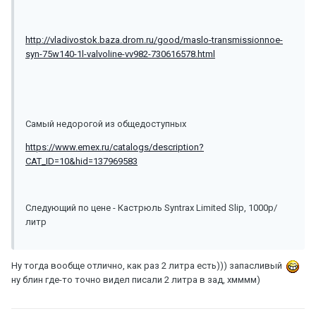
http://vladivostok.baza.drom.ru/good/maslo-transmissionnoe-
syn-75w140-1l-valvoline-vv982-730616578.html
Самый недорогой из общедоступных
https://www.emex.ru/catalogs/description?
CAT_ID=10&hid=137969583
Следующий по цене - Кастрюль Syntrax Limited Slip, 1000р/
литр
Ну тогда вообще отлично, как раз 2 литра есть))) запасливый
ну блин где-то точно видел писали 2 литра в зад, хмммм)