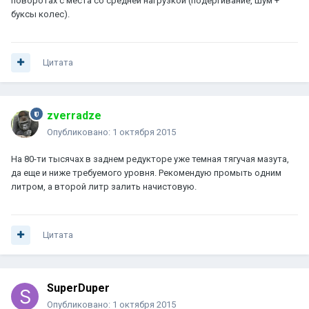
поворотах с места со средней нагрузкой (подергивание, шум +
буксы колес).
Цитата
zverradze
Опубликовано:
1 октября 2015
На 80-ти тысячах в заднем редукторе уже темная тягучая мазута,
да еще и ниже требуемого уровня. Рекомендую промыть одним
литром, а второй литр залить начистовую.
Цитата
SuperDuper
Опубликовано:
1 октября 2015