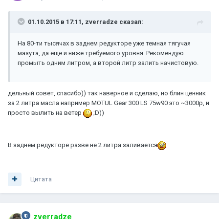
01.10.2015 в 17:11, zverradze сказал:
На 80-ти тысячах в заднем редукторе уже темная тягучая
мазута, да еще и ниже требуемого уровня. Рекомендую
промыть одним литром, а второй литр залить начистовую.
дельный совет, спасибо)) так наверное и сделаю, но блин ценник
за 2 литра масла например MOTUL Gear 300 LS 75w90 это ~3000р, и
просто вылить на ветер
;D))
В заднем редукторе разве не 2 литра заливается
Цитата
zverradze