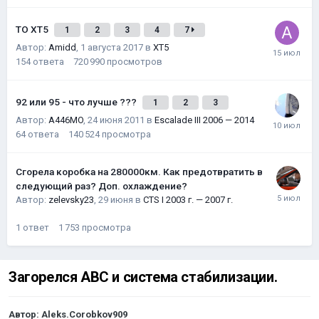
ТО XT5
1
2
3
4
7
Автор:
Amidd
,
1 августа 2017
в
XT5
154
ответа
720 990
просмотров
92 или 95 - что лучше ???
1
2
3
Автор:
A446MO
,
24 июня 2011
в
Escalade III 2006 — 2014
64
ответа
140 524
просмотра
Сгорела коробка на 280000км. Как предотвратить в
следующий раз? Доп. охлаждение?
Автор:
zelevsky23
,
29 июня
в
CTS I 2003 г. — 2007 г.
1
ответ
1 753
просмотра
Загорелся АВС и система стабилизации.
Автор:
Aleks.Corobkov909