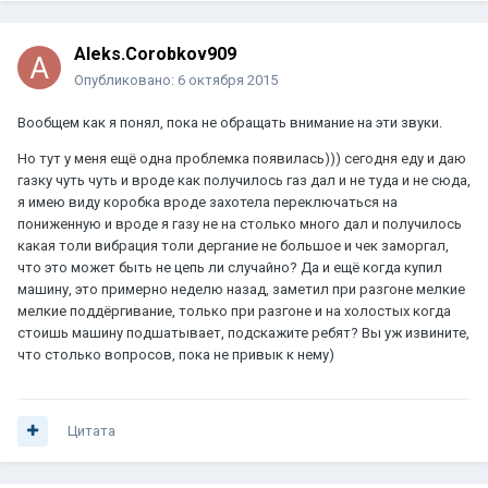
Aleks.Corobkov909
Опубликовано:
6 октября 2015
Вообщем как я понял, пока не обращать внимание на эти звуки.
Но тут у меня ещё одна проблемка появилась))) сегодня еду и даю
газку чуть чуть и вроде как получилось газ дал и не туда и не сюда,
я имею виду коробка вроде захотела переключаться на
пониженную и вроде я газу не на столько много дал и получилось
какая толи вибрация толи дергание не большое и чек заморгал,
что это может быть не цепь ли случайно? Да и ещё когда купил
машину, это примерно неделю назад, заметил при разгоне мелкие
мелкие поддёргивание, только при разгоне и на холостых когда
стоишь машину подшатывает, подскажите ребят? Вы уж извините,
что столько вопросов, пока не привык к нему)
Цитата