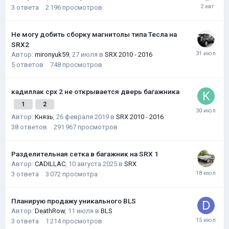
3
ответа
2 196
просмотров
Не могу добить сборку магнитолы типа Тесла на
SRX2
Автор:
mironyuk59
,
27 июля
в
SRX 2010 - 2016
5
ответов
748
просмотров
кадиллак срх 2 не открывается дверь багажника
1
2
Автор:
Князь
,
26 февраля 2019
в
SRX 2010 - 2016
38
ответов
291 967
просмотров
Разделительная сетка в багажник на SRX 1
Автор:
CADILLAC
,
10 августа 2025
в
SRX
3
ответа
3 072
просмотра
Планирую продажу уникального BLS
Автор:
DeathRow
,
11 июля
в
BLS
3
ответа
1 214
просмотров