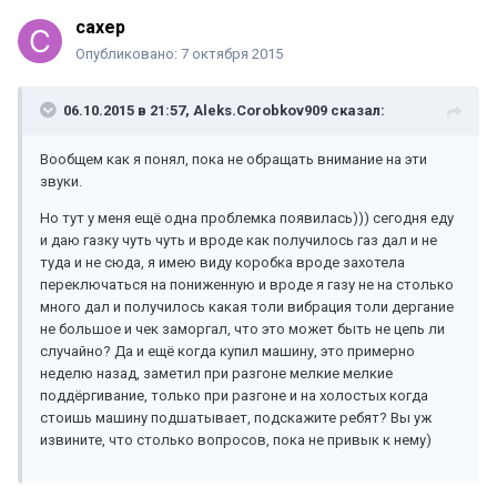
caxep
Опубликовано:
7 октября 2015
06.10.2015 в 21:57, Aleks.Corobkov909 сказал:
Вообщем как я понял, пока не обращать внимание на эти
звуки.
Но тут у меня ещё одна проблемка появилась))) сегодня еду
и даю газку чуть чуть и вроде как получилось газ дал и не
туда и не сюда, я имею виду коробка вроде захотела
переключаться на пониженную и вроде я газу не на столько
много дал и получилось какая толи вибрация толи дергание
не большое и чек заморгал, что это может быть не цепь ли
случайно? Да и ещё когда купил машину, это примерно
неделю назад, заметил при разгоне мелкие мелкие
поддёргивание, только при разгоне и на холостых когда
стоишь машину подшатывает, подскажите ребят? Вы уж
извините, что столько вопросов, пока не привык к нему)