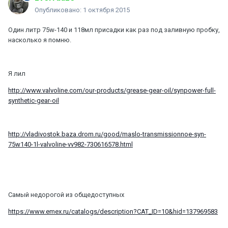
Опубликовано:
1 октября 2015
Один литр 75w-140 и 118мл присадки как раз под заливную пробку,
насколько я помню.
Я лил
http://www.valvoline.com/our-products/grease-gear-oil/synpower-full-
synthetic-gear-oil
http://vladivostok.baza.drom.ru/good/maslo-transmissionnoe-syn-
75w140-1l-valvoline-vv982-730616578.html
Самый недорогой из общедоступных
https://www.emex.ru/catalogs/description?CAT_ID=10&hid=137969583