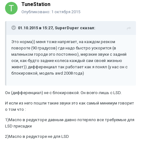
TuneStation
Опубликовано:
1 октября 2015
01.10.2015 в 15:27, SuperDuper сказал:
Это норма)) меня тоже напрягает, на каждом резком
повороте (90 градусов) где надо быстро ускорится (в
маленьком городе это постоянно), мерзкие звуки с задней
оси, как-будто задние колеса каждый сам своей жизнью
живет)) дифференциал так работает как я понял (у нас он с
блокировкой, модель awd 2008 года)
Он (дифференциал) не с блокировкой. Он всего-лишь с LSD.
И если из него пошли такие звуки это как самый минимум говорит
о том что :
1)Масло в редукторе давным-давно потеряло все требуемые для
LSD присадки
2)Масло в редукторе не для LSD