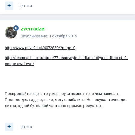
Цитата
zverradze
Опубликовано:
1 октября 2015
http://www.drive2.ru/l/6072829/?page=0
http://teamcadillac.ru/topic/77-osnovnyie-zhidkosti-dlya-cadillac-cts2-
coupe-awd-rwd/
Поспрошайте еще, а то у меня руки помнят то, о чем написал.
Прошло два года, однако, могу ошибаться. Но покупал точно два
литра, одной бутылкой частично промыл редуктор.
Цитата