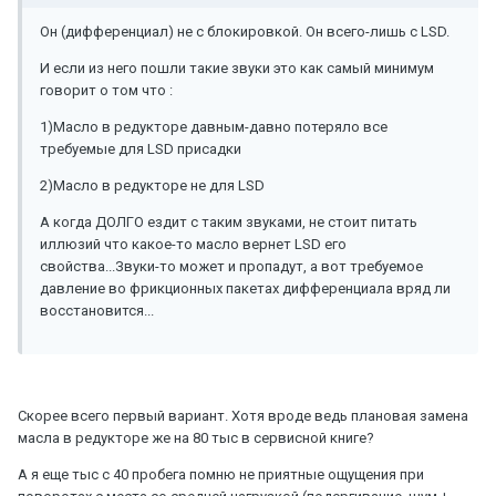
Он (дифференциал) не с блокировкой. Он всего-лишь с LSD.
И если из него пошли такие звуки это как самый минимум
говорит о том что :
1)Масло в редукторе давным-давно потеряло все
требуемые для LSD присадки
2)Масло в редукторе не для LSD
А когда ДОЛГО ездит с таким звуками, не стоит питать
иллюзий что какое-то масло вернет LSD его
свойства...Звуки-то может и пропадут, а вот требуемое
давление во фрикционных пакетах дифференциала вряд ли
восстановится...
Скорее всего первый вариант. Хотя вроде ведь плановая замена
масла в редукторе же на 80 тыс в сервисной книге?
А я еще тыс с 40 пробега помню не приятные ощущения при