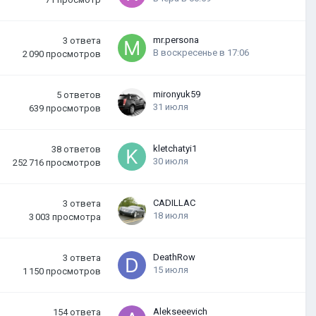
mr.persona
3
ответа
В воскресенье в 17:06
2 090
просмотров
mironyuk59
5
ответов
31 июля
639
просмотров
kletchatyi1
38
ответов
30 июля
252 716
просмотров
CADILLAC
3
ответа
18 июля
3 003
просмотра
DeathRow
3
ответа
15 июля
1 150
просмотров
Alekseeevich
154
ответа