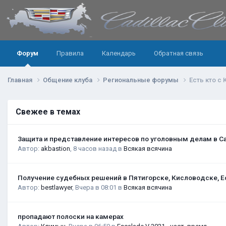
Форум
Правила
Календарь
Обратная связь
Главная
Общение клуба
Региональные форумы
Есть кто с
Свежее в темах
Защита и представление интересов по уголовным делам в С
Автор:
akbastion
,
8 часов назад
в
Всякая всячина
Получение судебных решений в Пятигорске, Кисловодске, Е
Автор:
bestlawyer
,
Вчера в 08:01
в
Всякая всячина
пропадают полоски на камерах