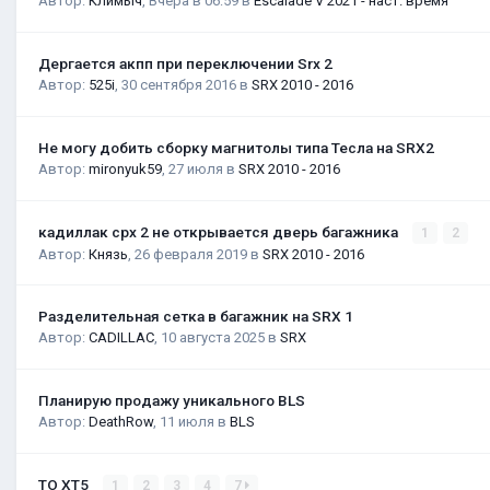
Автор:
Климыч
,
Вчера в 06:59
в
Escalade V 2021 - наст. время
Дергается акпп при переключении Srx 2
Автор:
525i
,
30 сентября 2016
в
SRX 2010 - 2016
Не могу добить сборку магнитолы типа Тесла на SRX2
Автор:
mironyuk59
,
27 июля
в
SRX 2010 - 2016
кадиллак срх 2 не открывается дверь багажника
1
2
Автор:
Князь
,
26 февраля 2019
в
SRX 2010 - 2016
Разделительная сетка в багажник на SRX 1
Автор:
CADILLAC
,
10 августа 2025
в
SRX
Планирую продажу уникального BLS
Автор:
DeathRow
,
11 июля
в
BLS
ТО XT5
1
2
3
4
7