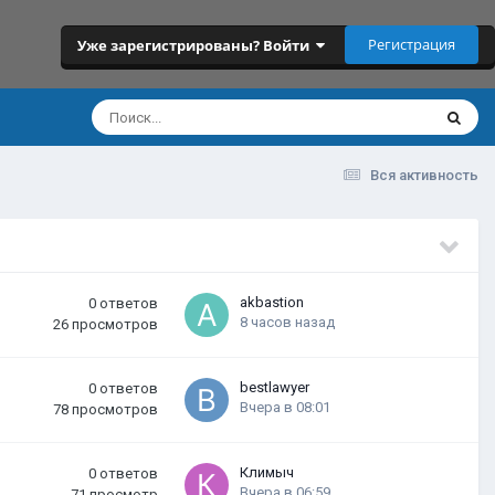
Регистрация
Уже зарегистрированы? Войти
Вся активность
akbastion
0
ответов
8 часов назад
26
просмотров
bestlawyer
0
ответов
Вчера в 08:01
78
просмотров
Климыч
0
ответов
Вчера в 06:59
71
просмотр