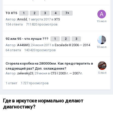
ТО XT5
1
2
3
4
7
Автор:
Amidd
,
1 августа 2017
в
XT5
154
ответа
711 820
просмотров
92 или 95 - что лучше ???
1
2
3
Автор:
A446MO
,
24 июня 2011
в
Escalade III 2006 — 2014
64
ответа
140 420
просмотров
Сгорела коробка на 280000км. Как предотвратить в
следующий раз? Доп. охлаждение?
Автор:
zelevsky23
,
29 июня
в
CTS I 2003 г. — 2007 г.
1
ответ
1 727
просмотров
Где в иркутске нормально делают
диагностику?