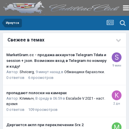
Иркутск
Свежее в темах
MarketGram.cc - продажа аккаунтов Telegram Tdata и
session + json. Возможен вход в Telegram по номеру
и коду!
Автор:
Shvicerg
,
9 минут назад
в
Обманщики барахолки.
0
ответов
6
просмотров
пропадают полоски на камерах
Автор:
Климыч
,
В среду в 06:59
в
Escalade V 2021 - наст.
время
0
ответов
109
просмотров
Дергается акпп при переключении Srx 2