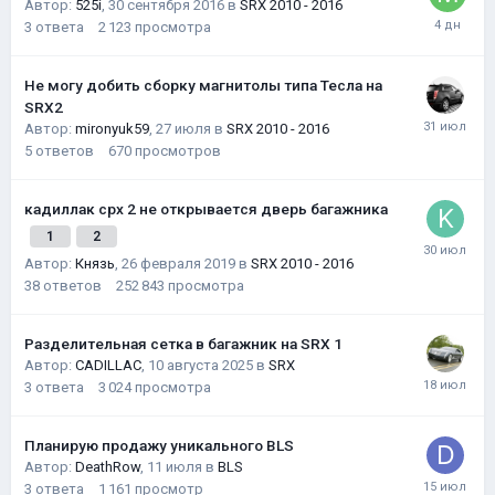
Автор:
525i
,
30 сентября 2016
в
SRX 2010 - 2016
3
ответа
2 123
просмотра
Не могу добить сборку магнитолы типа Тесла на
SRX2
Автор:
mironyuk59
,
27 июля
в
SRX 2010 - 2016
5
ответов
670
просмотров
кадиллак срх 2 не открывается дверь багажника
1
2
Автор:
Князь
,
26 февраля 2019
в
SRX 2010 - 2016
38
ответов
252 843
просмотра
Разделительная сетка в багажник на SRX 1
Автор:
CADILLAC
,
10 августа 2025
в
SRX
3
ответа
3 024
просмотра
Планирую продажу уникального BLS
Автор:
DeathRow
,
11 июля
в
BLS
3
ответа
1 161
просмотр