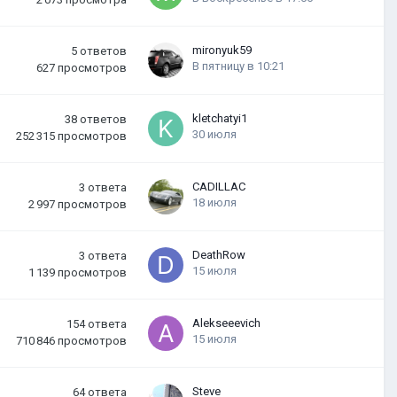
mironyuk59
5
ответов
В пятницу в 10:21
627
просмотров
kletchatyi1
38
ответов
30 июля
252 315
просмотров
CADILLAC
3
ответа
18 июля
2 997
просмотров
DeathRow
3
ответа
15 июля
1 139
просмотров
Alekseeevich
154
ответа
15 июля
710 846
просмотров
Steve
64
ответа