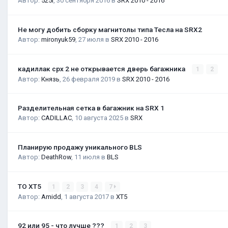
Автор:
525i
,
30 сентября 2016
в
SRX 2010 - 2016
Не могу добить сборку магнитолы типа Тесла на SRX2
Автор:
mironyuk59
,
27 июля
в
SRX 2010 - 2016
кадиллак срх 2 не открывается дверь багажника
1
2
Автор:
Князь
,
26 февраля 2019
в
SRX 2010 - 2016
Разделительная сетка в багажник на SRX 1
Автор:
CADILLAC
,
10 августа 2025
в
SRX
Планирую продажу уникального BLS
Автор:
DeathRow
,
11 июля
в
BLS
ТО XT5
1
2
3
4
7
Автор:
Amidd
,
1 августа 2017
в
XT5
92 или 95 - что лучше ???
1
2
3