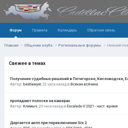
Форум
Правила
Календарь
Обратная связь
Главная
Общение клуба
Региональные форумы
Нижний Но
Свежее в темах
Получение судебных решений в Пятигорске, Кисловодске, Е
Автор:
bestlawyer
,
22 часа назад
в
Всякая всячина
пропадают полоски на камерах
Автор:
Климыч
,
23 часа назад
в
Escalade V 2021 - наст. время
Дергается акпп при переключении Srx 2