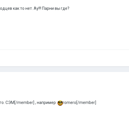
дцев как то нет. Ау!!! Парни вы где?
го.
СЭМ[/member] , например
romero[/member]