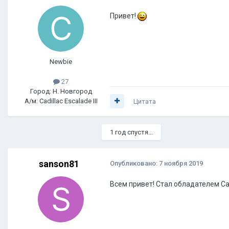
Привет!
Newbie
27
Город: Н. Новгород
А/м: Cadillac Escalade III
Цитата
1 год спустя...
sanson81
Опубликовано:
7 ноября 2019
Всем привет! Стал обладателем Cadi