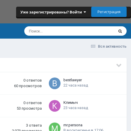
Регистрация
Уже зарегистрированы? Войти
Вся активность
bestlawyer
0
ответов
22 часа назад
60
просмотров
Климыч
0
ответов
23 часа назад
53
просмотра
mr.persona
3
ответа
В воскресенье в 17:06
2 073
просмотра