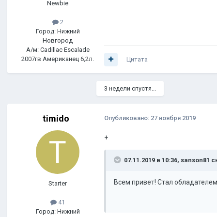
Newbie
2
Город: Нижний
Новгород
А/м: Cadillac Escalade
2007гв Американец 6,2л.
Цитата
3 недели спустя...
timido
Опубликовано:
27 ноября 2019
+
07.11.2019 в 10:36,
sanson81
ск
Всем привет! Стал обладателем C
Starter
41
Город: Нижний