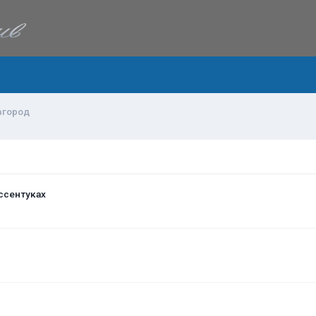
вгород
ссентуках