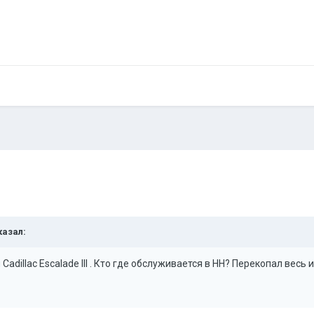
азал:
adillac Escalade III . Кто где обслуживается в НН? Перекопал весь и