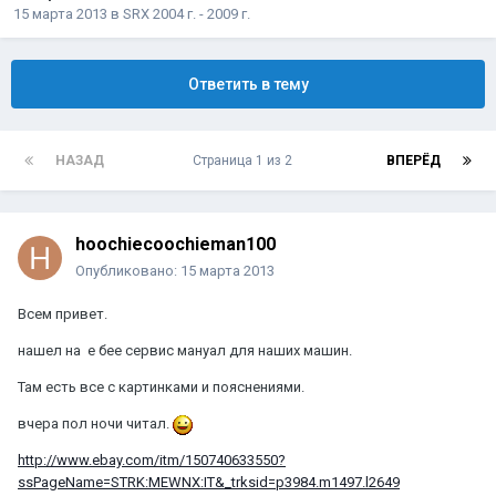
15 марта 2013
в
SRX 2004 г. - 2009 г.
Ответить в тему
НАЗАД
Страница 1 из 2
ВПЕРЁД
hoochiecoochieman100
Опубликовано:
15 марта 2013
Всем привет.
нашел на е бее сервис мануал для наших машин.
Там есть все с картинками и пояснениями.
вчера пол ночи читал.
http://www.ebay.com/itm/150740633550?
ssPageName=STRK:MEWNX:IT&_trksid=p3984.m1497.l2649