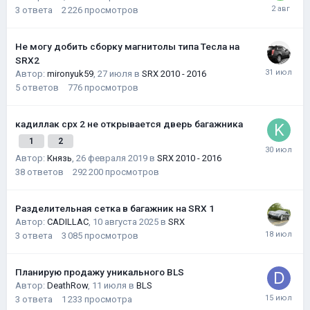
3
ответа
2 226
просмотров
Не могу добить сборку магнитолы типа Тесла на
SRX2
Автор:
mironyuk59
,
27 июля
в
SRX 2010 - 2016
5
ответов
776
просмотров
кадиллак срх 2 не открывается дверь багажника
1
2
Автор:
Князь
,
26 февраля 2019
в
SRX 2010 - 2016
38
ответов
292 200
просмотров
Разделительная сетка в багажник на SRX 1
Автор:
CADILLAC
,
10 августа 2025
в
SRX
3
ответа
3 085
просмотров
Планирую продажу уникального BLS
Автор:
DeathRow
,
11 июля
в
BLS
3
ответа
1 233
просмотра