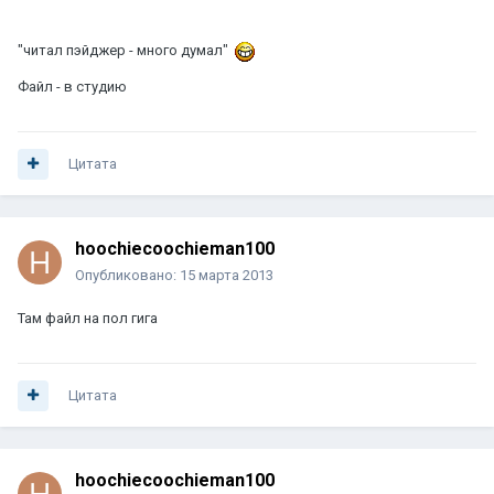
"читал пэйджер - много думал"
Файл - в студию
Цитата
hoochiecoochieman100
Опубликовано:
15 марта 2013
Там файл на пол гига
Цитата
hoochiecoochieman100