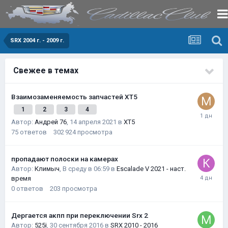
SRX 2004 г. - 2009 г.
Свежее в темах
Взаимозаменяемость запчастей XT5
1
2
3
4
Автор:
Андрей 76
,
14 апреля 2021
в
XT5
75
ответов
302 924
просмотра
пропадают полоски на камерах
Автор:
Климыч
,
В среду в 06:59
в
Escalade V 2021 - наст.
время
0
ответов
203
просмотра
Дергается акпп при переключении Srx 2
Автор:
525i
,
30 сентября 2016
в
SRX 2010 - 2016