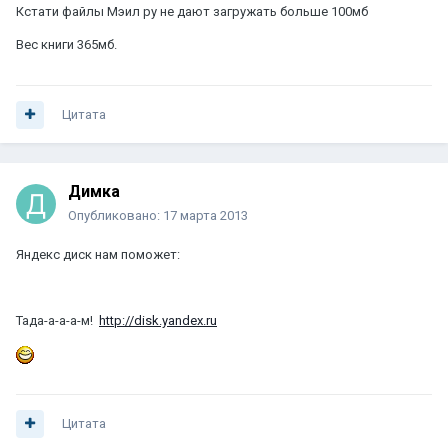
Кстати файлы Мэил ру не дают загружать больше 100мб
Вес книги 365мб.
Цитата
Димка
Опубликовано:
17 марта 2013
Яндекс диск нам поможет:
Тада-а-а-а-м!
http://disk.yandex.ru
Цитата