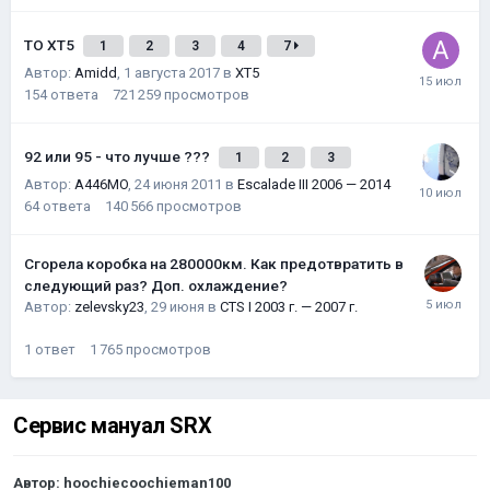
ТО XT5
1
2
3
4
7
Автор:
Amidd
,
1 августа 2017
в
XT5
154
ответа
721 259
просмотров
92 или 95 - что лучше ???
1
2
3
Автор:
A446MO
,
24 июня 2011
в
Escalade III 2006 — 2014
64
ответа
140 566
просмотров
Сгорела коробка на 280000км. Как предотвратить в
следующий раз? Доп. охлаждение?
Автор:
zelevsky23
,
29 июня
в
CTS I 2003 г. — 2007 г.
1
ответ
1 765
просмотров
Сервис мануал SRX
Автор:
hoochiecoochieman100