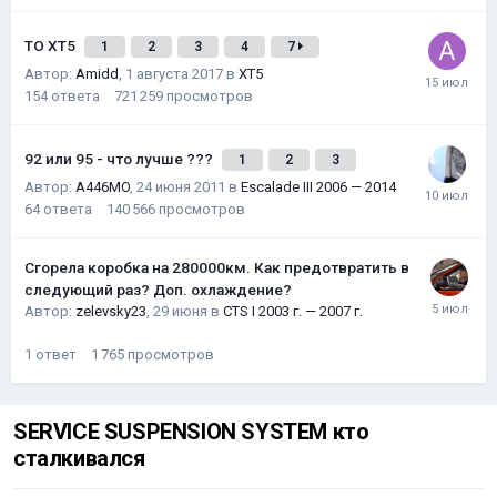
ТО XT5
1
2
3
4
7
Автор:
Amidd
,
1 августа 2017
в
XT5
154
ответа
721 259
просмотров
92 или 95 - что лучше ???
1
2
3
Автор:
A446MO
,
24 июня 2011
в
Escalade III 2006 — 2014
64
ответа
140 566
просмотров
Сгорела коробка на 280000км. Как предотвратить в
следующий раз? Доп. охлаждение?
Автор:
zelevsky23
,
29 июня
в
CTS I 2003 г. — 2007 г.
1
ответ
1 765
просмотров
SERVICE SUSPENSION SYSTEM кто
сталкивался