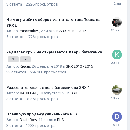
3
ответа
2 226
просмотров
Не могу добить сборку магнитолы типа Тесла на
SRX2
Автор:
mironyuk59
,
27 июля
в
SRX 2010 - 2016
5
ответов
776
просмотров
кадиллак срх 2 не открывается дверь багажника
1
2
Автор:
Князь
,
26 февраля 2019
в
SRX 2010 - 2016
38
ответов
292 200
просмотров
Разделительная сетка в багажник на SRX 1
Автор:
CADILLAC
,
10 августа 2025
в
SRX
3
ответа
3 085
просмотров
Планирую продажу уникального BLS
Автор:
DeathRow
,
11 июля
в
BLS
3
ответа
1 233
просмотра