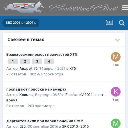
SRX 2004 г. - 2009 г.
Свежее в темах
Взаимозаменяемость запчастей XT5
1
2
3
4
Автор:
Андрей 76
,
14 апреля 2021
в
XT5
75
ответов
302 924
просмотра
пропадают полоски на камерах
Автор:
Климыч
,
В среду в 06:59
в
Escalade V 2021 - наст.
время
0
ответов
203
просмотра
Дергается акпп при переключении Srx 2
Автор:
525i
,
30 сентября 2016
в
SRX 2010 - 2016