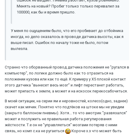
ошибок не выдаёт. Пневма работает, кузов ровненько.
Менять на новый? Пробег только только перевалил за
100000, как бы и время пришло.
У меня по ощущениям было, что его пробивает до отбойника
иногда, но дело оказалось в проводе датчика высоты, как я
выше писал. Ошибок по началу тоже не было, потом
вылезла.
Странно что оборванный провод датчика положения не "ругался в
компьютер", по логике должно было как то отразиться на
положении кузова или как то ещё. К примеру у X5 плохой контакт
этого датчика "вынесет весь мозг" и лифт перестанет работать,
может припасть к земле, а может и на искосок перекосабочиться.
В моей ситуации, на серии ям и неровностей, колесо(одно, заднее)
скачет как мячик. Понятно что подтёков на штоке мы не увидим
(закрыто баллоном пневмы). Хотя... то что амотрик "развязался"
может и послужить не правильная работа регулирования
жёсткости. Т.е он не "управляеться" мозгами потеряв с ними
связь, но комп с.ка не ругаеться
Короче х.з что может быть