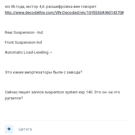
srx 06 года, мотор 4,6. расшифровка вин говорит:
http://www.decodethis.com/VIN-Decoded/vin/1GYEE63A960143708
Rear Suspension - Ind
Front Suspension Ind
Automatic Load-Leveling —
Это какие амортизаторы были с завода?
Сейчас пишет service suspention system exp 140. Это он на что
ругается?
Цитата