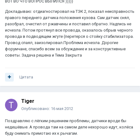
ВОТ ВО ЧТО ВОПРОС ВЫЛИЛСЯ )))))
Докладываю: отдиагностировал на ТЭК 2, показал неисправность
правого переднего датчика положения кузова. Сам датчик снял,
разобрал, очистил от ржавчины и поставил обратно. Надпись не
исчезла. Потом протянул все провода, оказалось обрыв черного
провода в подводящем жгуте (перетерся о стойку стабилизатора.
Провод спаял, заизолировал.Проблема исчезла. Дорогие
форумчане, спасибо всем за обсуждение и за конструктивные
советы. Задача решена и Тема Закрыта
Цитата
Tiger
Опубликовано:
16 мая 2012
Поздравляю с лёгким решением проблемы, датчики вроде бы
недешёвые. А провода там на самом деле нехорошо идут, колёса
буду снимать примотаю их к рычагам.