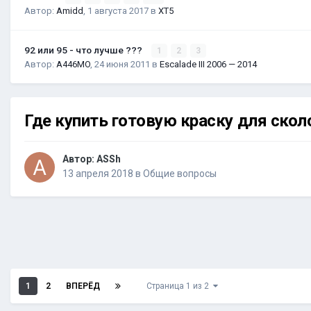
Автор:
Amidd
,
1 августа 2017
в
XT5
92 или 95 - что лучше ???
1
2
3
Автор:
A446MO
,
24 июня 2011
в
Escalade III 2006 — 2014
Где купить готовую краску для скол
Автор:
ASSh
13 апреля 2018
в
Общие вопросы
1
2
ВПЕРЁД
Страница 1 из 2