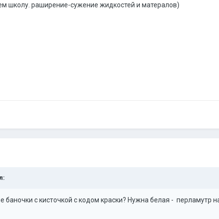
м школу. раширение-сужение жидкостей и матералов)
л:
е баночки с кисточкой с кодом краски? Нужна белая - перламутр н