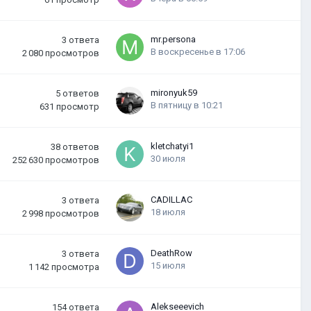
mr.persona
3
ответа
В воскресенье в 17:06
2 080
просмотров
mironyuk59
5
ответов
В пятницу в 10:21
631
просмотр
kletchatyi1
38
ответов
30 июля
252 630
просмотров
CADILLAC
3
ответа
18 июля
2 998
просмотров
DeathRow
3
ответа
15 июля
1 142
просмотра
Alekseeevich
154
ответа