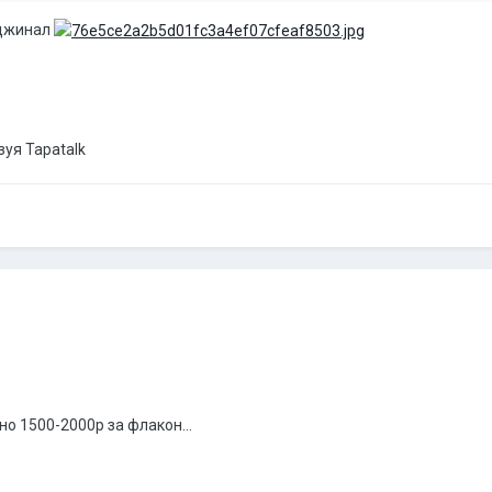
иджинал
зуя Tapatalk
о 1500-2000р за флакон...