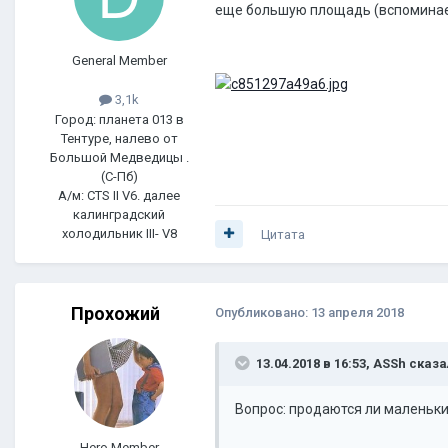
еще большую площадь (вспоминае
General Member
3,1k
Город: планета 013 в
Тентуре, налево от
Большой Медведицы .
(С-Пб)
А/м: CTS II V6. далее
калинградский
холодильник III- V8
Цитата
Прохожий
Опубликовано:
13 апреля 2018
13.04.2018 в 16:53, ASSh сказа
Вопрос: продаются ли маленьки
Hero Member