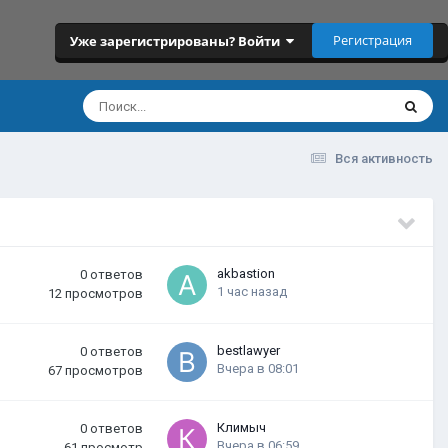
Регистрация
Уже зарегистрированы? Войти
Вся активность
akbastion
0
ответов
1 час назад
12
просмотров
bestlawyer
0
ответов
Вчера в 08:01
67
просмотров
Климыч
0
ответов
Вчера в 06:59
61
просмотр