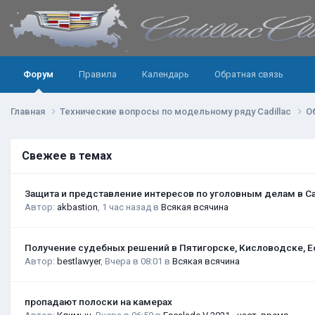
Форум
Правила
Календарь
Обратная связь
Главная
Технические вопросы по модельному ряду Cadillac
О
Свежее в темах
Защита и представление интересов по уголовным делам в С
Автор:
akbastion
,
1 час назад
в
Всякая всячина
Получение судебных решений в Пятигорске, Кисловодске, Е
Автор:
bestlawyer
,
Вчера в 08:01
в
Всякая всячина
пропадают полоски на камерах