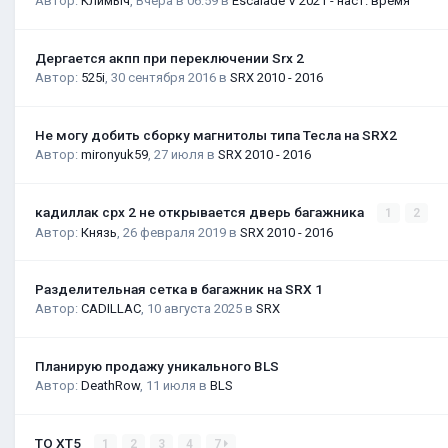
Автор:
Климыч
,
Вчера в 06:59
в
Escalade V 2021 - наст. время
Дергается акпп при переключении Srx 2
Автор:
525i
,
30 сентября 2016
в
SRX 2010 - 2016
Не могу добить сборку магнитолы типа Тесла на SRX2
Автор:
mironyuk59
,
27 июля
в
SRX 2010 - 2016
кадиллак срх 2 не открывается дверь багажника
1
2
Автор:
Князь
,
26 февраля 2019
в
SRX 2010 - 2016
Разделительная сетка в багажник на SRX 1
Автор:
CADILLAC
,
10 августа 2025
в
SRX
Планирую продажу уникального BLS
Автор:
DeathRow
,
11 июля
в
BLS
ТО XT5
1
2
3
4
7