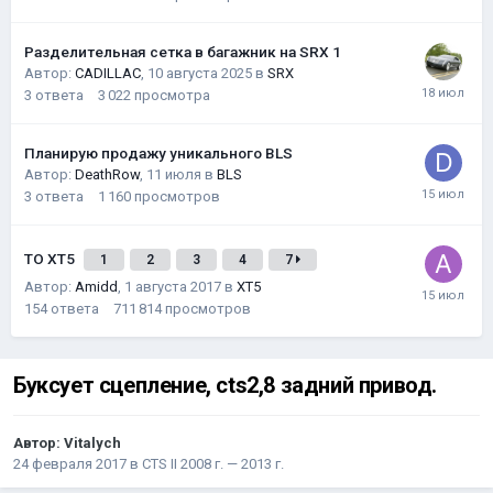
Разделительная сетка в багажник на SRX 1
Автор:
CADILLAC
,
10 августа 2025
в
SRX
3
ответа
3 022
просмотра
Планирую продажу уникального BLS
Автор:
DeathRow
,
11 июля
в
BLS
3
ответа
1 160
просмотров
ТО XT5
1
2
3
4
7
Автор:
Amidd
,
1 августа 2017
в
XT5
154
ответа
711 814
просмотров
Буксует сцепление, cts2,8 задний привод.
Автор:
Vitalych
24 февраля 2017
в
CTS II 2008 г. — 2013 г.