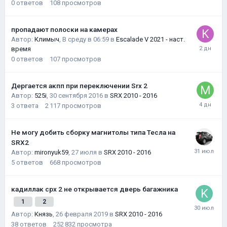
0
ответов
108
просмотров
пропадают полоски на камерах
Автор:
Климыч
,
В среду в 06:59
в
Escalade V 2021 - наст.
время
0
ответов
107
просмотров
Дергается акпп при переключении Srx 2
Автор:
525i
,
30 сентября 2016
в
SRX 2010 - 2016
3
ответа
2 117
просмотров
Не могу добить сборку магнитолы типа Тесла на
SRX2
Автор:
mironyuk59
,
27 июля
в
SRX 2010 - 2016
5
ответов
668
просмотров
кадиллак срх 2 не открывается дверь багажника
1
2
Автор:
Князь
,
26 февраля 2019
в
SRX 2010 - 2016
38
ответов
252 832
просмотра