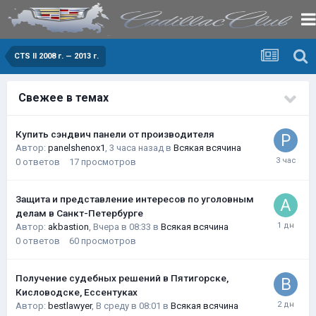
CTS II 2008 г. — 2013 г.
Свежее в темах
Купить сэндвич панели от производителя
Автор:
panelshenox1
,
3 часа назад
в
Всякая всячина
0
ответов
17
просмотров
Защита и представление интересов по уголовным
делам в Санкт-Петербурге
Автор:
akbastion
,
Вчера в 08:33
в
Всякая всячина
0
ответов
60
просмотров
Получение судебных решений в Пятигорске,
Кисловодске, Ессентуках
Автор:
bestlawyer
,
В среду в 08:01
в
Всякая всячина