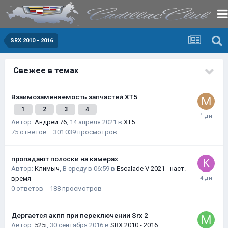
SRX 2010 - 2016
Свежее в темах
Взаимозаменяемость запчастей XT5
1
2
3
4
Автор:
Андрей 76
,
14 апреля 2021
в
XT5
75
ответов
301 039
просмотров
пропадают полоски на камерах
Автор:
Климыч
,
В среду в 06:59
в
Escalade V 2021 - наст.
время
0
ответов
188
просмотров
Дергается акпп при переключении Srx 2
Автор:
525i
,
30 сентября 2016
в
SRX 2010 - 2016