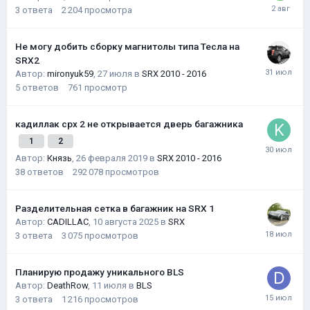
3
ответа
2 204
просмотра
Не могу добить сборку магнитолы типа Тесла на
SRX2
Автор:
mironyuk59
,
27 июля
в
SRX 2010 - 2016
5
ответов
761
просмотр
кадиллак срх 2 не открывается дверь багажника
1
2
Автор:
Князь
,
26 февраля 2019
в
SRX 2010 - 2016
38
ответов
292 078
просмотров
Разделительная сетка в багажник на SRX 1
Автор:
CADILLAC
,
10 августа 2025
в
SRX
3
ответа
3 075
просмотров
Планирую продажу уникального BLS
Автор:
DeathRow
,
11 июля
в
BLS
3
ответа
1 216
просмотров