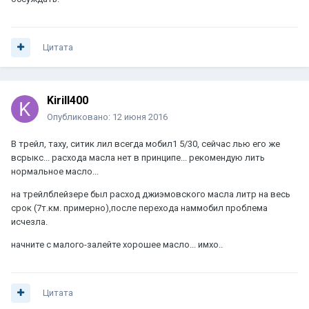
Цитата
Kirill400
Опубликовано:
12 июня 2016
В трейл, таху, ситик лил всегда мобил1 5/30, сейчас лью его же
всрыкс... расхода масла нет в принципе... рекомендую лить
нормальное масло...
на трейлблейзере был расход джиэмовского масла литр на весь
срок (7т.км. примерно),после перехода наммобил проблема
исчезла.
начните с малого-залейте хорошее масло... имхо..
Цитата