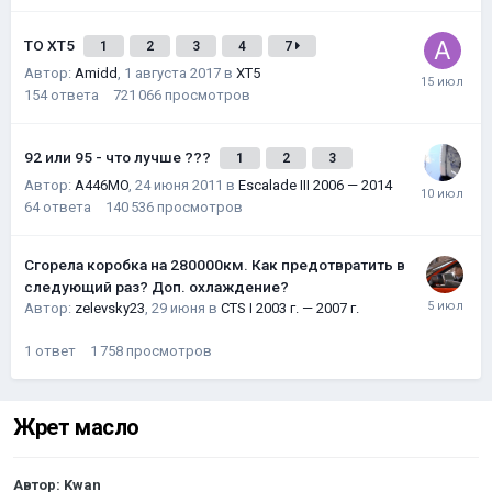
ТО XT5
1
2
3
4
7
Автор:
Amidd
,
1 августа 2017
в
XT5
154
ответа
721 066
просмотров
92 или 95 - что лучше ???
1
2
3
Автор:
A446MO
,
24 июня 2011
в
Escalade III 2006 — 2014
64
ответа
140 536
просмотров
Сгорела коробка на 280000км. Как предотвратить в
следующий раз? Доп. охлаждение?
Автор:
zelevsky23
,
29 июня
в
CTS I 2003 г. — 2007 г.
1
ответ
1 758
просмотров
Жрет масло
Автор:
Kwan