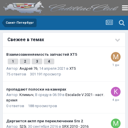
Санкт-Петербург
Свежее в темах
Взаимозаменяемость запчастей XT5
1
2
3
4
Автор:
Андрей 76
,
14 апреля 2021
в
XT5
75
ответов
301 191
просмотр
пропадают полоски на камерах
Автор:
Климыч
,
В среду в 06:59
в
Escalade V 2021 - наст.
время
0
ответов
188
просмотров
Дергается акпп при переключении Srx 2
Автор:
525i
,
30 сентября 2016
в
SRX 2010 - 2016