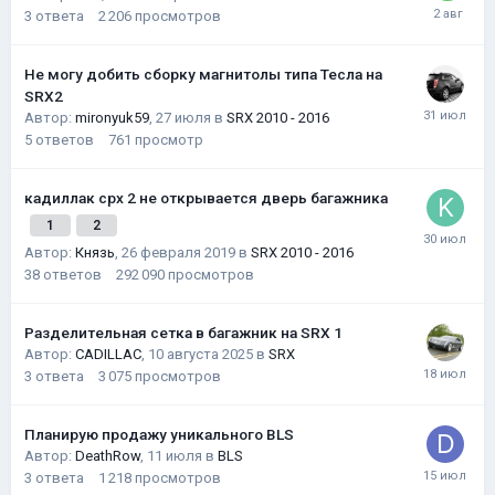
3
ответа
2 206
просмотров
Не могу добить сборку магнитолы типа Тесла на
SRX2
Автор:
mironyuk59
,
27 июля
в
SRX 2010 - 2016
5
ответов
761
просмотр
кадиллак срх 2 не открывается дверь багажника
1
2
Автор:
Князь
,
26 февраля 2019
в
SRX 2010 - 2016
38
ответов
292 090
просмотров
Разделительная сетка в багажник на SRX 1
Автор:
CADILLAC
,
10 августа 2025
в
SRX
3
ответа
3 075
просмотров
Планирую продажу уникального BLS
Автор:
DeathRow
,
11 июля
в
BLS
3
ответа
1 218
просмотров