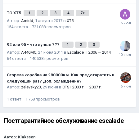
ТО XT5
1
2
3
4
7
Автор:
Amidd
,
1 августа 2017
в
XT5
154
ответа
721 088
просмотров
92 или 95 - что лучше ???
1
2
3
Автор:
A446MO
,
24 июня 2011
в
Escalade III 2006 — 2014
64
ответа
140 538
просмотров
Сгорела коробка на 280000км. Как предотвратить в
следующий раз? Доп. охлаждение?
Автор:
zelevsky23
,
29 июня
в
CTS I 2003 г. — 2007 г.
1
ответ
1 758
просмотров
Постгарантийное обслуживание escalade
Автор:
Klaksson