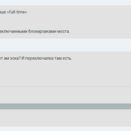
ше «full-time»
с включаемыми блокировками моста.
от ам эска? И переключалка там есть.