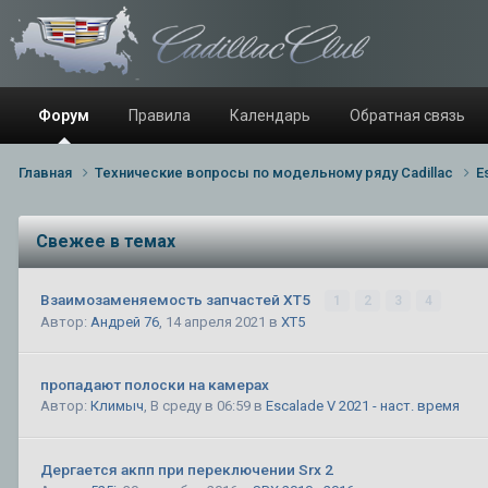
Форум
Правила
Календарь
Обратная связь
Главная
Технические вопросы по модельному ряду Cadillac
E
Свежее в темах
Взаимозаменяемость запчастей XT5
1
2
3
4
Автор:
Андрей 76
,
14 апреля 2021
в
XT5
пропадают полоски на камерах
Автор:
Климыч
,
В среду в 06:59
в
Escalade V 2021 - наст. время
Дергается акпп при переключении Srx 2