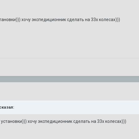
становки))) хочу экспедиционник сделать на 33х колесах)))
щий раз? Доп. охлаждение?
 сказал:
т установки))) хочу экспедиционник сделать на 33х колесах)))