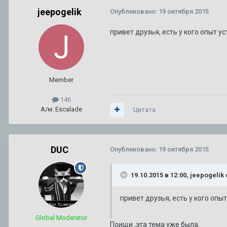
92 или 95 - что лучше ???
1
2
3
jeepogelik
Опубликовано:
19 октября 2015
Автор:
A446MO
,
24 июня 2011
в
Escalade III 2006 — 2014
привет друзья, есть у кого опыт у
Сгорела коробка на 280000км. Как предотвратить в следую
Автор:
zelevsky23
,
29 июня
в
CTS I 2003 г. — 2007 г.
(и ещё 2)
cts
2005
Member
146
А/м: Escalade
Цитата
DUC
Опубликовано:
19 октября 2015
19.10.2015 в 12:00, jeepogelik
привет друзья, есть у кого опы
Global Moderator
Поищи ,эта тема уже была.