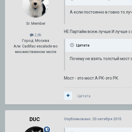
А если постоянно в говно то луч
Sr. Member
НЕ.Партайм всеж лучше.И лучше 
2,8k
Город: Москва
Цитата
А/м: Cadillac escalade во
множественном числе
Почему не взять толстый мост 
Мост - это мост.А РК-это РК.
Цитата
DUC
Опубликовано:
20 октября 2015