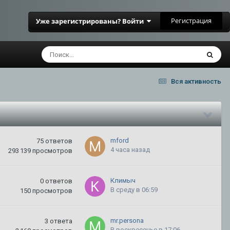
Регистрация
Уже зарегистрированы? Войти
Вся активность
mford
75
ответов
4 часа назад
293 139
просмотров
Климыч
0
ответов
В среду в 06:59
150
просмотров
mr.persona
3
ответа
В воскресенье в 17:06