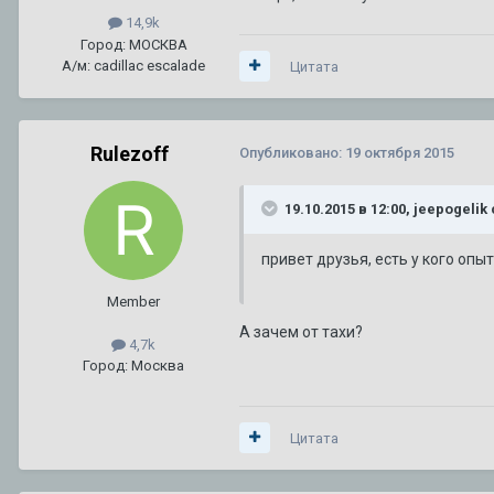
14,9k
Город: МОСКВА
А/м: cadillac escalade
Цитата
Rulezoff
Опубликовано:
19 октября 2015
19.10.2015 в 12:00, jeepogelik
привет друзья, есть у кого опы
Member
А зачем от тахи?
4,7k
Город: Москва
Цитата