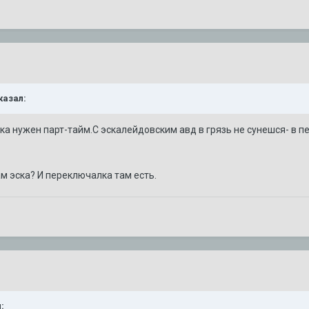
казал:
ка нужен парт-тайм.С эскалейдовским авд в грязь не сунешся- в 
ам эска? И переключалка там есть.
: