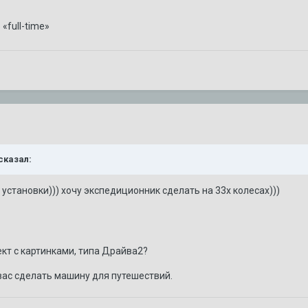
«full-time»
 сказал:
т установки))) хочу экспедиционник сделать на 33х колесах)))
ект с картинками, типа Драйва2?
 вас сделать машину для путешествий.