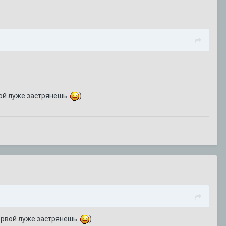
рвой луже застрянешь
)
первой луже застрянешь
)