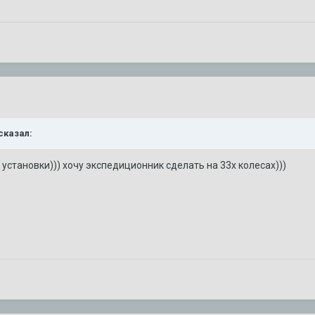
 сказал:
т установки))) хочу экспедиционник сделать на 33х колесах)))