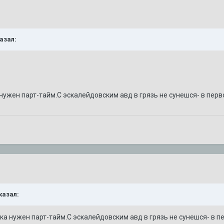
казал:
нужен парт-тайм.С эскалейдовским авд в грязь не сунешся- в пе
казал:
ка нужен парт-тайм.С эскалейдовским авд в грязь не сунешся- в 