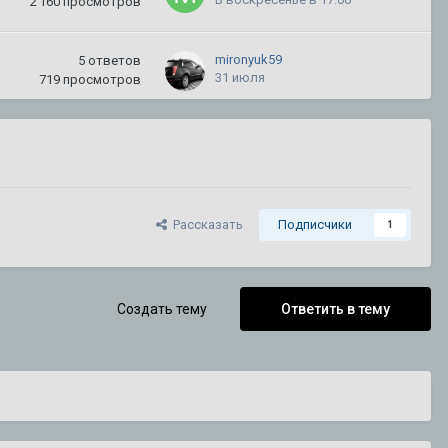
2 160
просмотров
mironyuk59
5
ответов
31 июля
719
просмотров
kletchatyi1
38
ответов
30 июля
291 582
просмотра
CADILLAC
3
ответа
Рассказать
Подписчики
1
18 июля
3 056
просмотров
DeathRow
3
ответа
Создать тему
Ответить в тему
15 июля
1 193
просмотра
Alekseeevich
154
ответа
15 июля
720 783
просмотра