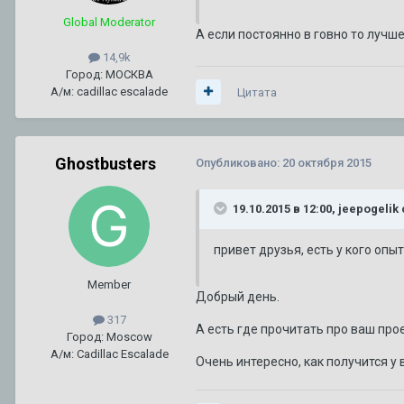
Global Moderator
А если постоянно в говно то лучше 
14,9k
Город: МОСКВА
А/м: cadillac escalade
Цитата
Ghostbusters
Опубликовано:
20 октября 2015
19.10.2015 в 12:00, jeepogelik
привет друзья, есть у кого опы
Member
Добрый день.
317
А есть где прочитать про ваш про
Город: Moscow
А/м: Cadillac Escalade
Очень интересно, как получится у