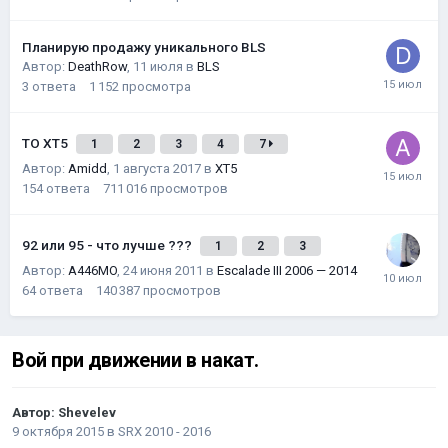
Планирую продажу уникального BLS
Автор:
DeathRow
,
11 июля
в
BLS
3
ответа
1 152
просмотра
ТО XT5
1
2
3
4
7
Автор:
Amidd
,
1 августа 2017
в
XT5
154
ответа
711 016
просмотров
92 или 95 - что лучше ???
1
2
3
Автор:
A446MO
,
24 июня 2011
в
Escalade III 2006 — 2014
64
ответа
140 387
просмотров
Вой при движении в накат.
Автор:
Shevelev
9 октября 2015
в
SRX 2010 - 2016