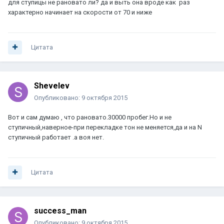
для ступицы не рановато ли? да и выть она вроде как раз
характерно начинает на скорости от 70 и ниже
Цитата
Shevelev
Опубликовано:
9 октября 2015
Вот и сам думаю , что рановато.30000 пробег.Но и не
ступичный,наверное-при перекладке тон не меняется,да и на N
ступичный работает .а воя нет.
Цитата
success_man
Опубликовано:
9 октября 2015