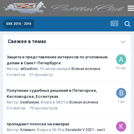
SRX 2010 - 2016
Свежее в темах
Защита и представление интересов по уголовным
делам в Санкт-Петербурге
Автор:
akbastion
,
10 часов назад
в
Всякая всячина
0
ответов
31
просмотр
Получение судебных решений в Пятигорске,
Кисловодске, Ессентуках
Автор:
bestlawyer
,
Вчера в 08:01
в
Всякая всячина
0
ответов
79
просмотров
пропадают полоски на камерах
Автор:
Климыч
,
Вчера в 06:59
в
Escalade V 2021 - наст.