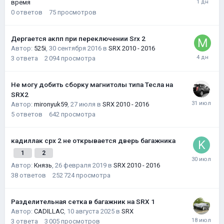
время
0
ответов
75
просмотров
Дергается акпп при переключении Srx 2
Автор:
525i
,
30 сентября 2016
в
SRX 2010 - 2016
3
ответа
2 094
просмотра
Не могу добить сборку магнитолы типа Тесла на
SRX2
Автор:
mironyuk59
,
27 июля
в
SRX 2010 - 2016
5
ответов
642
просмотра
кадиллак срх 2 не открывается дверь багажника
1
2
Автор:
Князь
,
26 февраля 2019
в
SRX 2010 - 2016
38
ответов
252 724
просмотра
Разделительная сетка в багажник на SRX 1
Автор:
CADILLAC
,
10 августа 2025
в
SRX
3
ответа
3 005
просмотров