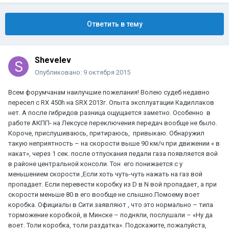
Ответить в тему
Shevelev
Опубликовано:
9 октября 2015
Всем форумчанам наилучшие пожелания! Волею судеб недавно
пересел с RX 450h на SRX 2013г. Опыта эксплуатации Кадиллаков
нет. А после гибридов разница ощущается заметно. Особенно в
работе АКПП- на Лексусе переключения передач вообще не было.
Короче, прислушиваюсь, притираюсь, привыкаю. Обнаружил
такую неприятность – на скорости выше 90 км/ч при движении « в
накат», через 1 сек. после отпускания педали газа появляется вой
в районе центральной консоли. Тон его понижается с у
меньшением скорости ,Если хоть чуть-чуть нажать на газ вой
пропадает. Если перевести коробку из D в N вой пропадает, а при
скорости меньше 80 в его вообще не слышно.Помоему воет
коробка. Официалы в Сити заявляют , что это нормально – типа
торможение коробкой, в Минске – подняли, послушали – «Ну да
воет. Толи коробка, толи раздатка». Подскажите, пожалуйста,