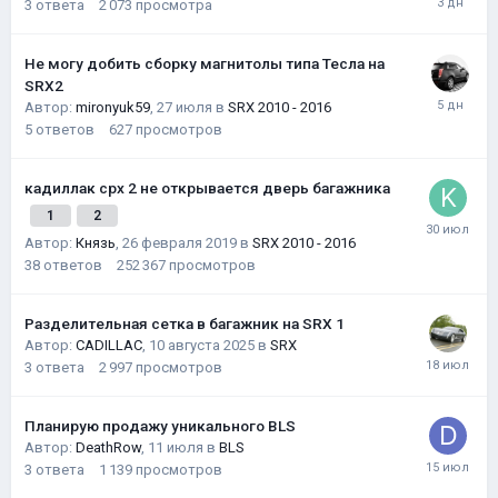
3
ответа
2 073
просмотра
Не могу добить сборку магнитолы типа Тесла на
SRX2
Автор:
mironyuk59
,
27 июля
в
SRX 2010 - 2016
5
ответов
627
просмотров
кадиллак срх 2 не открывается дверь багажника
1
2
Автор:
Князь
,
26 февраля 2019
в
SRX 2010 - 2016
38
ответов
252 367
просмотров
Разделительная сетка в багажник на SRX 1
Автор:
CADILLAC
,
10 августа 2025
в
SRX
3
ответа
2 997
просмотров
Планирую продажу уникального BLS
Автор:
DeathRow
,
11 июля
в
BLS
3
ответа
1 139
просмотров