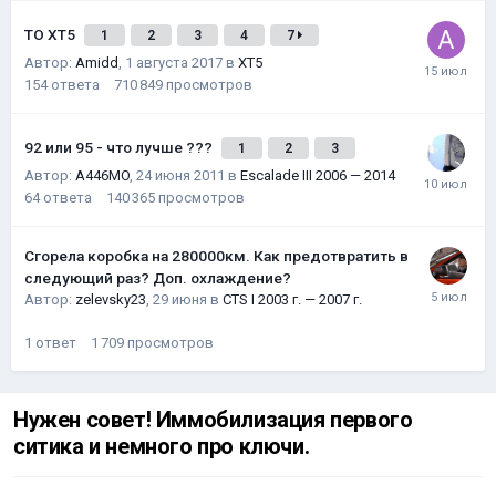
ТО XT5
1
2
3
4
7
Автор:
Amidd
,
1 августа 2017
в
XT5
154
ответа
710 849
просмотров
92 или 95 - что лучше ???
1
2
3
Автор:
A446MO
,
24 июня 2011
в
Escalade III 2006 — 2014
64
ответа
140 365
просмотров
Сгорела коробка на 280000км. Как предотвратить в
следующий раз? Доп. охлаждение?
Автор:
zelevsky23
,
29 июня
в
CTS I 2003 г. — 2007 г.
1
ответ
1 709
просмотров
Нужен совет! Иммобилизация первого
ситика и немного про ключи.