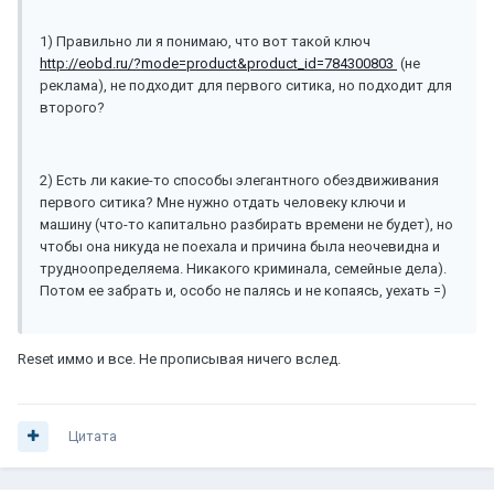
1) Правильно ли я понимаю, что вот такой ключ
http://eobd.ru/?mode=product&product_id=784300803
(не
реклама), не подходит для первого ситика, но подходит для
второго?
2) Есть ли какие-то способы элегантного обездвиживания
первого ситика? Мне нужно отдать человеку ключи и
машину (что-то капитально разбирать времени не будет), но
чтобы она никуда не поехала и причина была неочевидна и
трудноопределяема. Никакого криминала, семейные дела).
Потом ее забрать и, особо не палясь и не копаясь, уехать =)
Reset иммо и все. Не прописывая ничего вслед.
Цитата