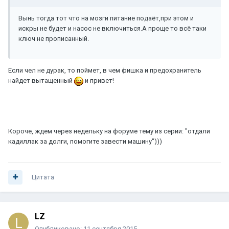
Вынь тогда тот что на мозги питание подаёт,при этом и
искры не будет и насос не включиться.А проще то всё таки
ключ не прописанный.
Если чел не дурак, то поймет, в чем фишка и предохранитель
найдет вытащенный
и привет!
Короче, ждем через недельку на форуме тему из серии: "отдали
кадиллак за долги, помогите завести машину")))
Цитата
LZ
Опубликовано:
11 сентября 2015