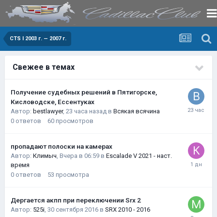
CTS I 2003 г. — 2007 г.
Свежее в темах
Получение судебных решений в Пятигорске,
Кисловодске, Ессентуках
Автор:
bestlawyer
,
23 часа назад
в
Всякая всячина
0
ответов
60
просмотров
пропадают полоски на камерах
Автор:
Климыч
,
Вчера в 06:59
в
Escalade V 2021 - наст.
время
0
ответов
53
просмотра
Дергается акпп при переключении Srx 2
Автор:
525i
,
30 сентября 2016
в
SRX 2010 - 2016