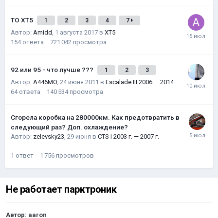
ТО XT5
1
2
3
4
7
Автор:
Amidd
,
1 августа 2017
в
XT5
154
ответа
721 042
просмотра
92 или 95 - что лучше ???
1
2
3
Автор:
A446MO
,
24 июня 2011
в
Escalade III 2006 — 2014
64
ответа
140 534
просмотра
Сгорела коробка на 280000км. Как предотвратить в
следующий раз? Доп. охлаждение?
Автор:
zelevsky23
,
29 июня
в
CTS I 2003 г. — 2007 г.
1
ответ
1 756
просмотров
Не работает парктроник
Автор:
aaron