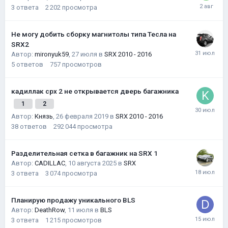
3
ответа
2 202
просмотра
Не могу добить сборку магнитолы типа Тесла на
SRX2
Автор:
mironyuk59
,
27 июля
в
SRX 2010 - 2016
5
ответов
757
просмотров
кадиллак срх 2 не открывается дверь багажника
1
2
Автор:
Князь
,
26 февраля 2019
в
SRX 2010 - 2016
38
ответов
292 044
просмотра
Разделительная сетка в багажник на SRX 1
Автор:
CADILLAC
,
10 августа 2025
в
SRX
3
ответа
3 074
просмотра
Планирую продажу уникального BLS
Автор:
DeathRow
,
11 июля
в
BLS
3
ответа
1 215
просмотров