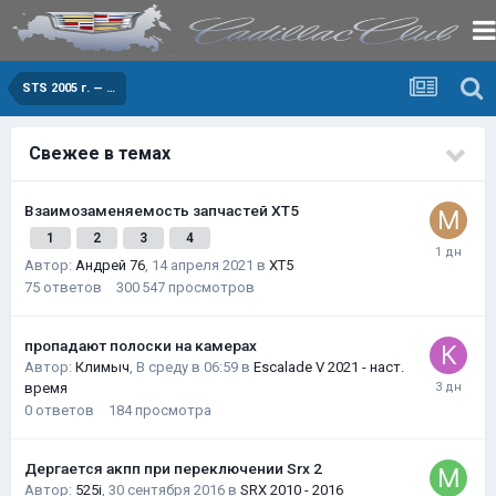
STS 2005 г. — …
Свежее в темах
Взаимозаменяемость запчастей XT5
1
2
3
4
Автор:
Андрей 76
,
14 апреля 2021
в
XT5
75
ответов
300 547
просмотров
пропадают полоски на камерах
Автор:
Климыч
,
В среду в 06:59
в
Escalade V 2021 - наст.
время
0
ответов
184
просмотра
Дергается акпп при переключении Srx 2
Автор:
525i
,
30 сентября 2016
в
SRX 2010 - 2016