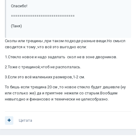
Спасибо!
==============================
(Таня)
Сколы или трещины ,при таком подходе разные вещи.Но смысл
сводится к тому ,что всё это выгодно если:
1.Стекло новое и надо заделать скол не в зоне дворников.
2.Тоже с трещиной,чтоб не расползлась.
3.Если это всё маленьких размеров,1-2 см.
То бишь если трещина 20 см ,то новое стекло будет дешевле (ну
или столько же) да и приятнее нежели со старым.Вообщем
невыгодно и финансово и технически не целесобразно.
Цитата