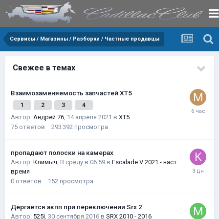
Сервисы / Магазины / Разборки / Частные продавцы
Свежее в темах
Взаимозаменяемость запчастей XT5
1
2
3
4
Автор:
Андрей 76
,
14 апреля 2021
в
XT5
75
ответов
293 392
просмотра
пропадают полоски на камерах
Автор:
Климыч
,
В среду в 06:59
в
Escalade V 2021 - наст.
время
0
ответов
152
просмотра
Дергается акпп при переключении Srx 2
Автор:
525i
,
30 сентября 2016
в
SRX 2010 - 2016