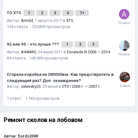
ТО XT5
1
2
3
4
7
Автор:
Amidd
,
1 августа 2017
в
XT5
154
ответа
720 809
просмотров
92 или 95 - что лучше ???
1
2
3
Автор:
A446MO
,
24 июня 2011
в
Escalade III 2006 — 2014
64
ответа
140 489
просмотров
Сгорела коробка на 280000км. Как предотвратить в
следующий раз? Доп. охлаждение?
Автор:
zelevsky23
,
29 июня
в
CTS I 2003 г. — 2007 г.
1
ответ
1 745
просмотров
Ремонт сколов на лобовом
Автор:
fiords2008