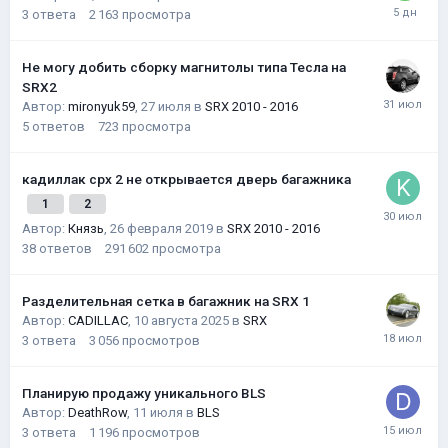
3
ответа
2 163
просмотра
Не могу добить сборку магнитолы типа Тесла на
SRX2
Автор:
mironyuk59
,
27 июля
в
SRX 2010 - 2016
5
ответов
723
просмотра
кадиллак срх 2 не открывается дверь багажника
1
2
Автор:
Князь
,
26 февраля 2019
в
SRX 2010 - 2016
38
ответов
291 602
просмотра
Разделительная сетка в багажник на SRX 1
Автор:
CADILLAC
,
10 августа 2025
в
SRX
3
ответа
3 056
просмотров
Планирую продажу уникального BLS
Автор:
DeathRow
,
11 июля
в
BLS
3
ответа
1 196
просмотров