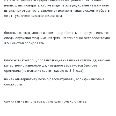
убрать. но получить эффект линзы на ветровом стекле очень
велик шанс. поверьте, кто не видел в живую, крайне не приятная
штука. при этом паста заполняет все мельчайшие сколы и убрать
ее от туда очень сложно. видел сам.
боковые стекла, может и стоит попробовать полирнуть, если есть
следы опускания/поднимания грязных стекол, но ветровое точно
я бы не стал полировать.
благо есть конторы, поставляющие китайские стекла. да, не очень
качественно наверное. да, наверное заматуются быстрее
оригинала (но всяко из хватит думаю на 3-4 года)
но как альтернативу можно рассматривать, если финансовые
сложности.
сам китай не использовал, слышал только отзывы