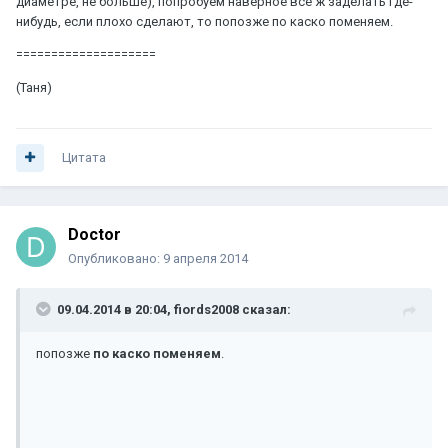
диаметре, не больше), попробуем наверное все ж заделать где-
нибудь, если плохо сделают, то попозже по каско поменяем.
====================
(Таня)
Цитата
Doctor
Опубликовано:
9 апреля 2014
09.04.2014 в 20:04, fiords2008 сказал:
попозже
по каско поменяем
.