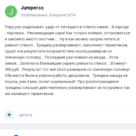
Jumperss
Опубликовано:
8 апреля 2014
Пару раз заделывал удар от летящего в стекло камня... В народе
- паутинка... Рекомендация одна! Как только поймал, остановиться
и заклеить место скотчем.... Ну и как можно скорее лететь в
ремонт стекол... Трещину расверливают, заполняют герметиком,
сушат и в результате получаете типа скола размером со
спичечную головку... Последний раз поймал на мкаде... Этой
зимой... Залетел в ближайший сервис ремонта стекол... 30 минут -
500 руб... Результат тот же! Скол размером со спичечную головку!
Оба места были в районе работы дворников... Трещина никуда не
пошла, уже 4 мес, полет нормальный! Про расползающиеся
трещины слышал действительно расверливают их по краям и так
же заливают герметиком...
Цитата