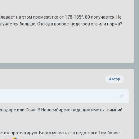
плавает на этом промежутке от 178-185f. 80 получается. Но
учается больше. Отсюда вопрос, недогрев это или норма?
Автор
снодаре или Сочи. В Новосибирске надо два иметь - зимний
етом протестирую. Благо менять его недолгого.Тем более