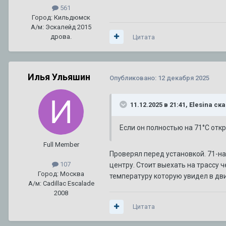
561
Город: Кильдюмск
А/м: Эскалейд 2015
дрова.
Цитата
Илья Ульяшин
Опубликовано:
12 декабря 2025
11.12.2025 в 21:41,
Elesina
ска
Если он полностью на 71°С отк
Full Member
Проверял перед установкой. 71-на
107
центру. Стоит выехать на трассу 
Город: Москва
температуру которую увидел в дв
А/м: Cadillac Escalade
2008
Цитата