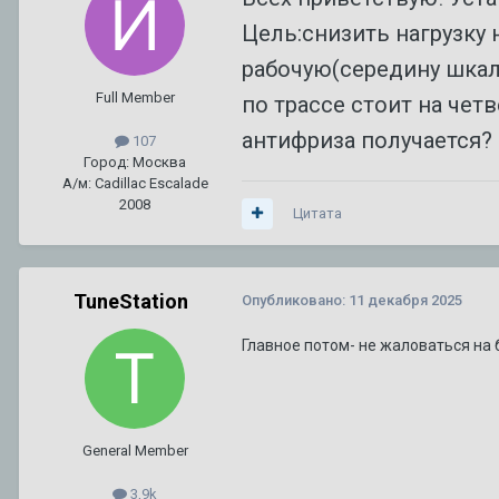
92 или 95 - что лучше ???
1
2
3
Автор:
A446MO
,
24 июня 2011
в
Escalade III 2006 — 2014
Цель:снизить нагрузку 
рабочую(середину шкал
Сгорела коробка на 280000км. Как предотвратить в следую
Full Member
по трассе стоит на чет
Автор:
zelevsky23
,
29 июня
в
CTS I 2003 г. — 2007 г.
(и ещё 2)
cts
2005
антифриза получается? 
107
Город: Москва
А/м: Cadillac Escalade
2008
Цитата
TuneStation
Опубликовано:
11 декабря 2025
Главное потом- не жаловаться на 
General Member
3,9k