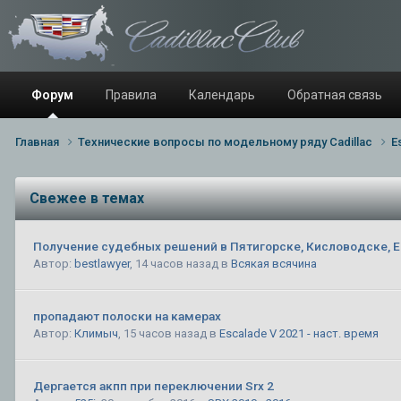
Форум
Правила
Календарь
Обратная связь
Главная
Технические вопросы по модельному ряду Cadillac
E
Свежее в темах
Получение судебных решений в Пятигорске, Кисловодске, Е
Автор:
bestlawyer
,
14 часов назад
в
Всякая всячина
пропадают полоски на камерах
Автор:
Климыч
,
15 часов назад
в
Escalade V 2021 - наст. время
Дергается акпп при переключении Srx 2