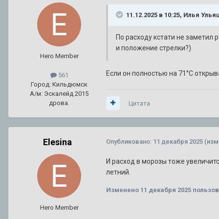
11.12.2025 в 10:25,
Илья Улья
По расходу кстати не заметил 
и положение стрелки?)
Hero Member
Если он полностью на 71°С открыв
561
Город: Кильдюмск
А/м: Эскалейд 2015
дрова.
Цитата
Elesina
Опубликовано:
11 декабря 2025
(изм
И расход в морозы тоже увеличитс
летний.
Изменено
11 декабря 2025
пользов
Hero Member