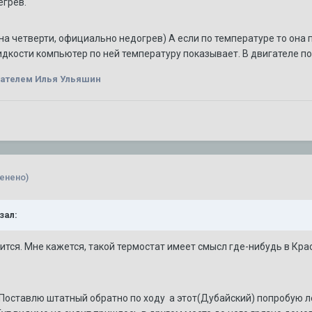
егрев.
а на четверти, официально недогрев) А если по температуре то она 
кости компьютер по ней температуру показывает. В двигателе пол
ателем Илья Ульяшин
енено)
зал:
ится. Мне кажется, такой термостат имеет смысл где-нибудь в Кра
!Поставлю штатный обратно по ходу а этот(Дубайский) попробую л