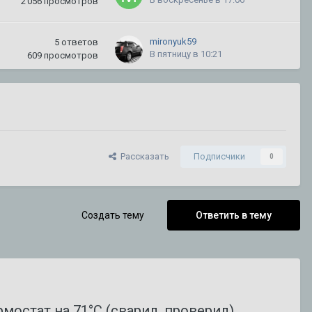
2 056
просмотров
mironyuk59
5
ответов
В пятницу в 10:21
609
просмотров
kletchatyi1
38
ответов
30 июля
251 907
просмотров
CADILLAC
3
ответа
Рассказать
Подписчики
0
18 июля
2 991
просмотр
DeathRow
3
ответа
Создать тему
Ответить в тему
15 июля
1 132
просмотра
Alekseeevich
154
ответа
15 июля
710 718
просмотров
мостат на 71°C (сварил, проверил).