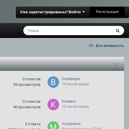
Регистрация
Уже зарегистрированы? Войти
Вся активность
bestlawyer
0
ответов
14 часов назад
45
просмотров
Климыч
0
ответов
15 часов назад
40
просмотров
mr.persona
3
ответа
В воскресенье в 17:06