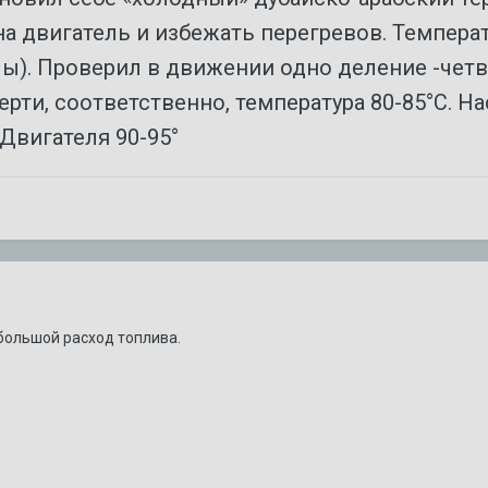
на двигатель и избежать перегревов. Темпера
ы). Проверил в движении одно деление -четве
щий раз? Доп. охлаждение?
верти, соответственно, температура 80-85°C. Н
Двигателя 90-95°
большой расход топлива.