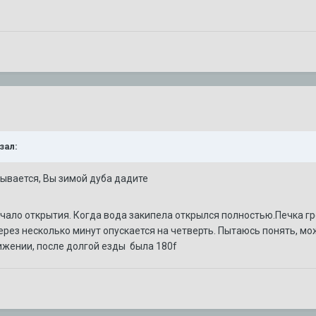
зал:
рывается, Вы зимой дуба дадите
чало открытия. Когда вода закипела открылся полностью.Печка гр
через несколько минут опускается на четверть. Пытаюсь понять, м
ижении, после долгой езды была 180f