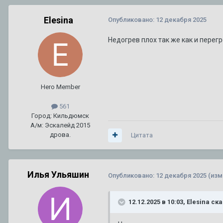
Elesina
Опубликовано:
12 декабря 2025
Недогрев плох так же как и перегр
Hero Member
561
Город: Кильдюмск
А/м: Эскалейд 2015
дрова.
Цитата
Илья Ульяшин
Опубликовано:
12 декабря 2025
(изм
12.12.2025 в 10:03,
Elesina
ска