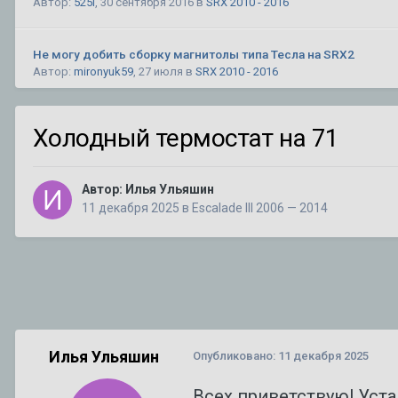
Автор:
525i
,
30 сентября 2016
в
SRX 2010 - 2016
Не могу добить сборку магнитолы типа Тесла на SRX2
Автор:
mironyuk59
,
27 июля
в
SRX 2010 - 2016
кадиллак срх 2 не открывается дверь багажника
1
2
Холодный термостат на 71
Автор:
Князь
,
26 февраля 2019
в
SRX 2010 - 2016
Автор:
Илья Ульяшин
Разделительная сетка в багажник на SRX 1
11 декабря 2025
в
Escalade III 2006 — 2014
Автор:
CADILLAC
,
10 августа 2025
в
SRX
Планирую продажу уникального BLS
Автор:
DeathRow
,
11 июля
в
BLS
ТО XT5
1
2
3
4
7
Автор:
Amidd
,
1 августа 2017
в
XT5
Илья Ульяшин
Опубликовано:
11 декабря 2025
Всех приветствую! Уста