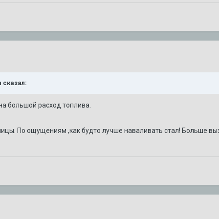
n
сказал:
на большой расход топлива.
ницы. По ощущениям ,как будто лучше наваливать стал! Больше выз