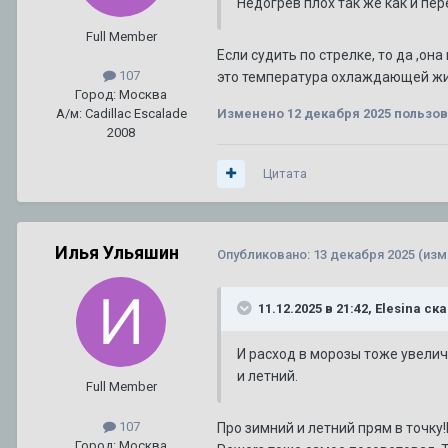
Недогрев плох так же как и пер
Full Member
Если судить по стрелке, то да ,он
107
это температура охлаждающей жид
Город: Москва
А/м: Cadillac Escalade
Изменено
12 декабря 2025
пользов
2008
Цитата
Илья Ульяшин
Опубликовано:
13 декабря 2025
(изм
11.12.2025 в 21:42,
Elesina
ска
И расход в морозы тоже увелич
и летний.
Full Member
107
Про зимний и летний прям в точку
Город: Москва