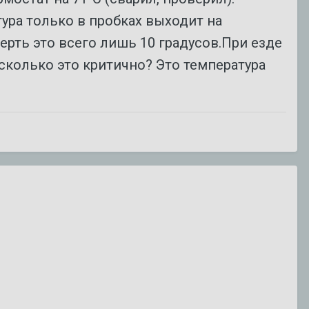
Steve
64
ответа
10 июля
140 345
просмотров
тура только в пробках выходит на
рть это всего лишь 10 градусов.При езде
сандалет
асколько это критично? Это температура
1
ответ
5 июля
1 703
просмотра