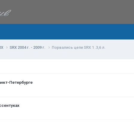
RX
SRX 2004 г. - 2009 г.
Порвались цепи SRX 1 .3,6 л.
анкт-Петербурге
ссентуках