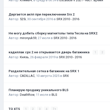
Автор:
Климыч
,
В среду в 06:59
в
Escalade V 2021 - наст. время
Дергается акпп при переключении Srx 2
Автор:
525i
,
30 сентября 2016
в
SRX 2010 - 2016
Не могу добить сборку магнитолы типа Тесла на SRX2
Автор:
mironyuk59
,
27 июля
в
SRX 2010 - 2016
кадиллак срх 2 не открывается дверь багажника
1
2
Автор:
Князь
,
26 февраля 2019
в
SRX 2010 - 2016
Разделительная сетка в багажник на SRX 1
Автор:
CADILLAC
,
10 августа 2025
в
SRX
Планирую продажу уникального BLS
Автор:
DeathRow
,
11 июля
в
BLS
ТО XT5
1
2
3
4
7