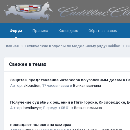
Форум
Правила
Календарь
Обратная связь
Главная
Технические вопросы по модельному ряду Cadillac
S
Свежее в темах
Защита и представление интересов по уголовным делам в С
Автор:
akbastion
,
17 часов назад
в
Всякая всячина
Получение судебных решений в Пятигорске, Кисловодске, Е
Автор:
bestlawyer
,
В среду в 08:01
в
Всякая всячина
пропадают полоски на камерах