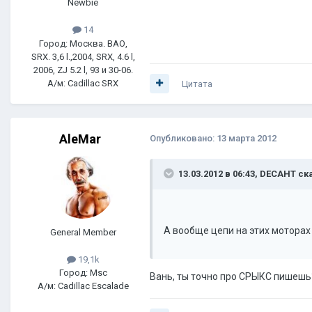
Newbie
14
Город: Москва. ВАО,
SRX. 3,6 l.,2004, SRX, 4.6 l,
2006, ZJ 5.2 l, 93 и 30-06.
А/м: Cadillac SRX
Цитата
AleMar
Опубликовано:
13 марта 2012
13.03.2012 в 06:43, DECAHT ск
А вообще цепи на этих моторах
General Member
19,1k
Город: Msc
Вань, ты точно про СРЫКС пишеш
А/м: Cadillac Escalade