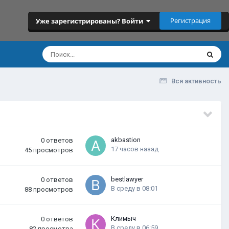
Регистрация
Уже зарегистрированы? Войти
Вся активность
akbastion
0
ответов
17 часов назад
45
просмотров
bestlawyer
0
ответов
В среду в 08:01
88
просмотров
Климыч
0
ответов
В среду в 06:59
82
просмотра