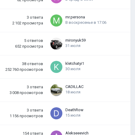
mr.persona
3
ответа
В воскресенье в 17:06
2 102
просмотра
mironyuk59
5
ответов
31 июля
652
просмотра
kletchatyi1
38
ответов
30 июля
252 760
просмотров
CADILLAC
3
ответа
18 июля
3 008
просмотров
DeathRow
3
ответа
15 июля
1 156
просмотров
Alekseeevich
154
ответа