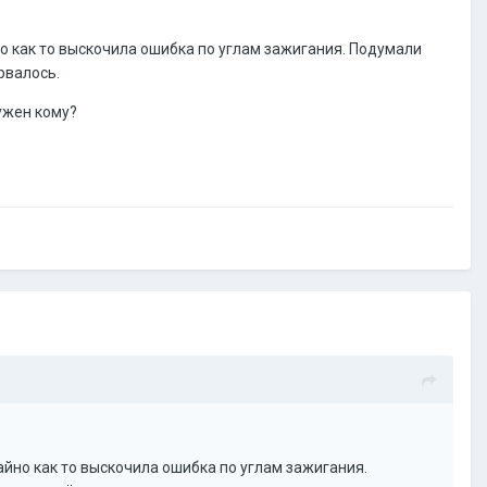
о как то выскочила ошибка по углам зажигания. Подумали
рвалось.
ужен кому?
йно как то выскочила ошибка по углам зажигания.