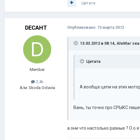
Цитата
DECAHT
Опубликовано:
13 марта 2012
13.03.2012 в 08:14, AleMar ска
Цитата
Member
2,4k
А вообще цепи на этих мотор
А/м: Skoda Octavia
Вань, ты точно про СРЫКС пиш
а они что настолько разные ? О.о я