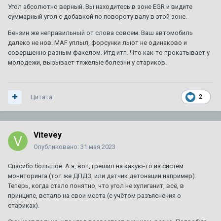
Угол абсолютно верный. Вы находитесь в зоне EGR и видите
суммарный угол с добавкой по повороту валу в этой зоне.
Бензин же неправильный от слова совсем. Ваш автомобиль
далеко не нов. MAF уплыл, форсунки льют не одинаково и
совершенно разным факелом. Итд итп. Что как-то прокатывает у
молодежи, вызывает тяжелые болезни у стариков.
Цитата
2
Vitevey
Опубликовано:
31 мая 2023
Спасибо большое. А я, вот, грешил на какую-то из систем
мониторинга (тот же ДПДЗ, или датчик детонации например).
Теперь, когда стало понятно, что угол не хулиганит, всё, в
принципе, встало на свои места (с учётом разъяснения о
стариках).