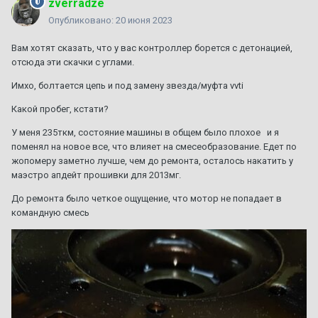
zverradze
Опубликовано:
20 июня 2023
Вам хотят сказать, что у вас контроллер борется с детонацией,
отсюда эти скачки с углами.
Имхо, болтается цепь и под замену звезда/муфта vvti
Какой пробег, кстати?
У меня 235ткм, состояние машины в общем было плохое и я
поменял на новое все, что влияет на смесеобразование. Едет по
жопомеру заметно лучше, чем до ремонта, осталось накатить у
маэстро апдейт прошивки для 2013мг.
До ремонта было четкое ощущение, что мотор не попадает в
командную смесь