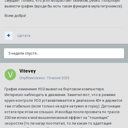
Смущает только, что угол возрастает скачком, резко. Попробую
вывести график (вроде бы есть такая функция в мультитрониксе).
Всем добра!
Цитата
3 недели спустя...
Vitevey
Опубликовано:
19 июня 2023
График изменения УОЗ вывел на бортовом компьютере.
Интересно наблюдать в движении. Заметил вот, что в режиме
круиз-контроля УОЗ устанавливается в диапазоне 40+ и держится
там стабильно (если только не идти натужно в горку). Детонации
кстати при этом не слышно. И вообще после прохвата по трассе
200 км исчез и мой вышеописанный эффект на "тошнящих"
скоростях (то ли нагар поотлетал, то ли какая-то адаптация