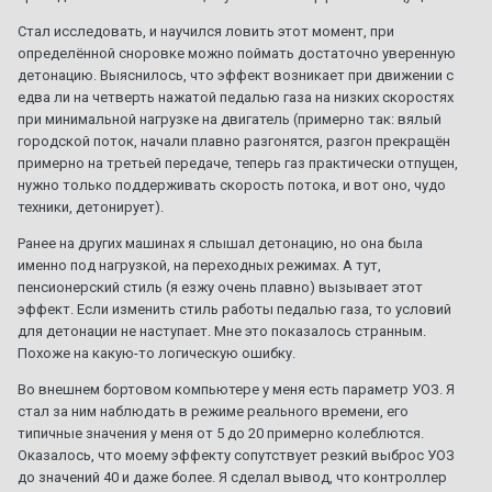
Стал исследовать, и научился ловить этот момент, при
ТО XT5
определённой сноровке можно поймать достаточно уверенную
1
2
3
4
7
детонацию. Выяснилось, что эффект возникает при движении с
Автор:
Amidd
,
1 августа 2017
в
XT5
едва ли на четверть нажатой педалью газа на низких скоростях
154
ответа
721 085
просмотров
при минимальной нагрузке на двигатель (примерно так: вялый
городской поток, начали плавно разгонятся, разгон прекращён
примерно на третьей передаче, теперь газ практически отпущен,
92 или 95 - что лучше ???
1
2
3
нужно только поддерживать скорость потока, и вот оно, чудо
Автор:
A446MO
,
24 июня 2011
в
Escalade III 2006 — 2014
техники, детонирует).
64
ответа
140 538
просмотров
Ранее на других машинах я слышал детонацию, но она была
именно под нагрузкой, на переходных режимах. А тут,
Сгорела коробка на 280000км. Как предотвратить в
пенсионерский стиль (я езжу очень плавно) вызывает этот
следующий раз? Доп. охлаждение?
эффект. Если изменить стиль работы педалью газа, то условий
Автор:
zelevsky23
,
29 июня
в
CTS I 2003 г. — 2007 г.
для детонации не наступает. Мне это показалось странным.
Похоже на какую-то логическую ошибку.
1
ответ
1 758
просмотров
Во внешнем бортовом компьютере у меня есть параметр УОЗ. Я
стал за ним наблюдать в режиме реального времени, его
типичные значения у меня от 5 до 20 примерно колеблются.
Оказалось, что моему эффекту сопутствует резкий выброс УОЗ
до значений 40 и даже более. Я сделал вывод, что контроллер