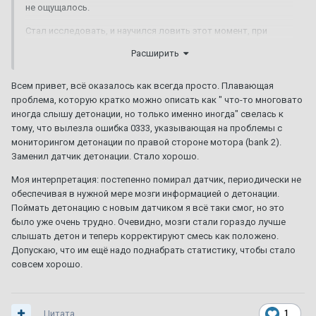
не ощущалось.
Стал исследовать, и научился ловить этот момент, при
определённой сноровке можно поймать достаточно
Расширить
уверенную детонацию. Выяснилось, что эффект возникает
при движении с едва ли на четверть нажатой педалью газа
Всем привет, всё оказалось как всегда просто. Плавающая
на низких скоростях при минимальной нагрузке на двигатель
проблема, которую кратко можно описать как " что-то многовато
(примерно так: вялый городской поток, начали плавно
иногда слышу детонации, но только именно иногда" свелась к
разгонятся, разгон прекращён примерно на третьей
тому, что вылезла ошибка 0333, указывающая на проблемы с
передаче, теперь газ практически отпущен, нужно только
мониторингом детонации по правой стороне мотора (bank 2).
поддерживать скорость потока, и вот оно, чудо техники,
Заменил датчик детонации. Стало хорошо.
детонирует).
Моя интерпретация: постепенно помирал датчик, периодически не
Ранее на других машинах я слышал детонацию, но она была
обеспечивая в нужной мере мозги информацией о детонации.
именно под нагрузкой, на переходных режимах. А тут,
Поймать детонацию с новым датчиком я всё таки смог, но это
пенсионерский стиль (я езжу очень плавно) вызывает этот
было уже очень трудно. Очевидно, мозги стали гораздо лучше
эффект. Если изменить стиль работы педалью газа, то
слышать детон и теперь корректируют смесь как положено.
условий для детонации не наступает. Мне это показалось
Допускаю, что им ещё надо поднабрать статистику, чтобы стало
странным. Похоже на какую-то логическую ошибку.
совсем хорошо.
Во внешнем бортовом компьютере у меня есть параметр
УОЗ. Я стал за ним наблюдать в режиме реального времени,
его типичные значения у меня от 5 до 20 примерно
Цитата
1