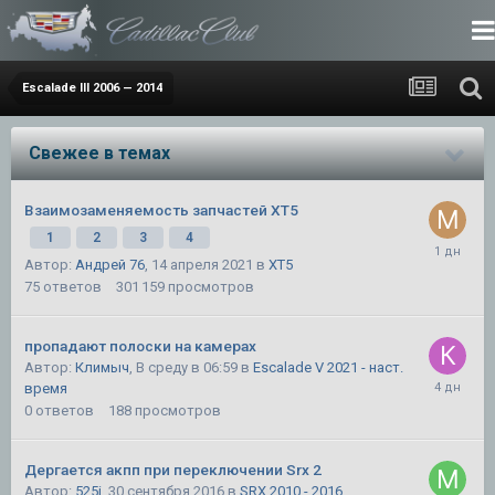
Escalade III 2006 — 2014
Свежее в темах
Взаимозаменяемость запчастей XT5
1
2
3
4
Автор:
Андрей 76
,
14 апреля 2021
в
XT5
75
ответов
301 159
просмотров
пропадают полоски на камерах
Автор:
Климыч
,
В среду в 06:59
в
Escalade V 2021 - наст.
время
0
ответов
188
просмотров
Дергается акпп при переключении Srx 2
Автор:
525i
,
30 сентября 2016
в
SRX 2010 - 2016