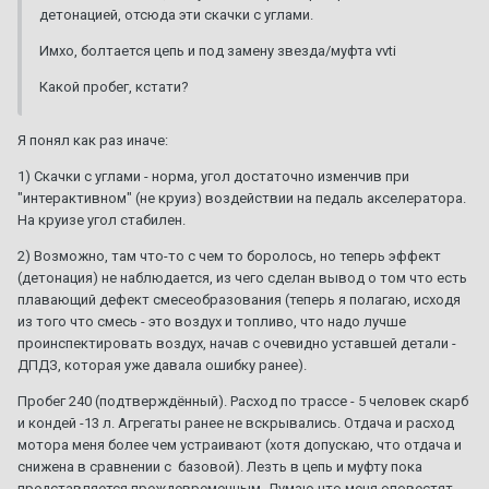
детонацией, отсюда эти скачки с углами.
Имхо, болтается цепь и под замену звезда/муфта vvti
Какой пробег, кстати?
Я понял как раз иначе:
1) Скачки с углами - норма, угол достаточно изменчив при
"интерактивном" (не круиз) воздействии на педаль акселератора.
На круизе угол стабилен.
2) Возможно, там что-то с чем то боролось, но теперь эффект
(детонация) не наблюдается, из чего сделан вывод о том что есть
плавающий дефект смесеобразования (теперь я полагаю, исходя
из того что смесь - это воздух и топливо, что надо лучше
проинспектировать воздух, начав с очевидно уставшей детали -
ДПДЗ, которая уже давала ошибку ранее).
Пробег 240 (подтверждённый). Расход по трассе - 5 человек скарб
и кондей -13 л. Агрегаты ранее не вскрывались. Отдача и расход
мотора меня более чем устраивают (хотя допускаю, что отдача и
снижена в сравнении с базовой). Лезть в цепь и муфту пока
представляется преждевременным. Думаю что меня оповестят